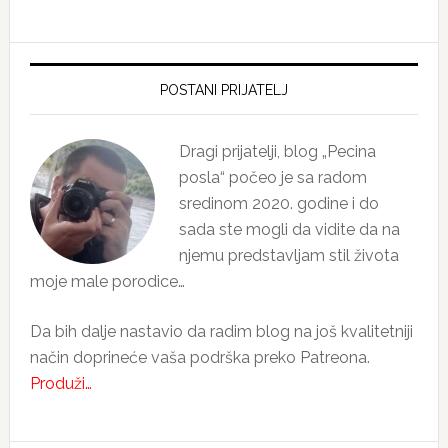
Primary
Sidebar
POSTANI PRIJATELJ
Dragi prijatelji, blog „Pecina
posla“ počeo je sa radom
sredinom 2020. godine i do
sada ste mogli da vidite da na
njemu predstavljam stil života
moje male porodice…
Da bih dalje nastavio da radim blog na još kvalitetniji
način doprineće vaša podrška preko Patreona.
Produži…