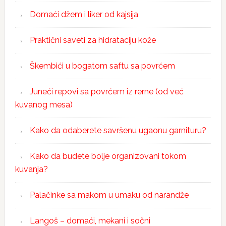
Domaći džem i liker od kajsija
Praktični saveti za hidrataciju kože
Škembići u bogatom saftu sa povrćem
Juneći repovi sa povrćem iz rerne (od već
kuvanog mesa)
Kako da odaberete savršenu ugaonu garnituru?
Kako da budete bolje organizovani tokom
kuvanja?
Palačinke sa makom u umaku od narandže
Langoš – domaći, mekani i sočni