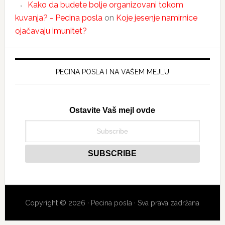
Kako da budete bolje organizovani tokom
kuvanja? - Pecina posla
on
Koje jesenje namirnice
ojačavaju imunitet?
PECINA POSLA I NA VAŠEM MEJLU
Ostavite Vaš mejl ovde
Copyright © 2026 · Pecina posla · Sva prava zadržana