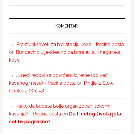
KOMENTARI
Praktični saveti za hidrataciju kože - Pecina posla
on
Bundevino ulje-idealno za ishranu, ali i negu tela i
kose
Juneći repovi sa povrćem iz rerne (od već
kuvanog mesa) - Pecina posla
on
Pihtije iz Slow
Cookera (Krčka)
Kako da budete bolje organizovani tokom
kuvanja? - Pecina posla
on
Da li celog života jela
solite pogrešno?