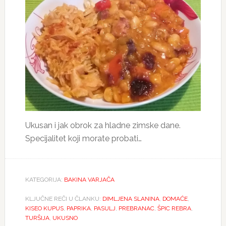
Ukusan i jak obrok za hladne zimske dane.
Specijalitet koji morate probati…
KATEGORIJA:
BAKINA VARJAČA
KLJUČNE REČI U ČLANKU:
DIMLJENA SLANINA
,
DOMAĆE
,
KISEO KUPUS
,
PAPRIKA
,
PASULJ
,
PREBRANAC
,
ŠPIC REBRA
,
TURŠIJA
,
UKUSNO