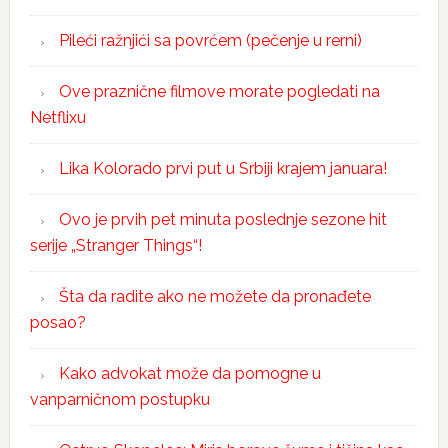
Pileći ražnjići sa povrćem (pečenje u rerni)
Ove praznične filmove morate pogledati na
Netflixu
Lika Kolorado prvi put u Srbiji krajem januara!
Ovo je prvih pet minuta poslednje sezone hit
serije „Stranger Things“!
Šta da radite ako ne možete da pronađete
posao?
Kako advokat može da pomogne u
vanparničnom postupku