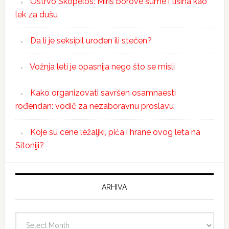
Ostrvo Skopelos: Miris borove šume i tišina kao
lek za dušu
Da li je seksipil urođen ili stečen?
Vožnja leti je opasnija nego što se misli
Kako organizovati savršen osamnaesti
rođendan: vodič za nezaboravnu proslavu
Koje su cene ležaljki, pića i hrane ovog leta na
Sitoniji?
ARHIVA
Arhiva