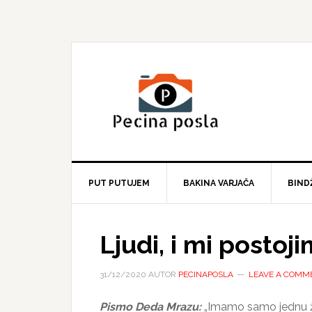
Skip
Skip
Skip
to
to
to
primary
main
primary
navigation
content
sidebar
PUT PUTUJEM
BAKINA VARJAČA
BIND
Ljudi, i mi postoj
31/12/2020
AUTOR
PECINAPOSLA
LEAVE A COMM
Pismo Deda Mrazu:
„Imamo samo jednu žel