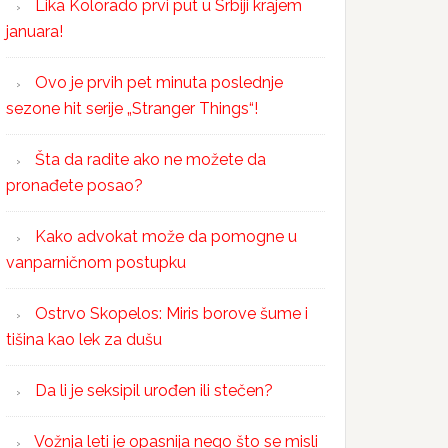
Lika Kolorado prvi put u Srbiji krajem
januara!
Ovo je prvih pet minuta poslednje
sezone hit serije „Stranger Things“!
Šta da radite ako ne možete da
pronađete posao?
Kako advokat može da pomogne u
vanparničnom postupku
Ostrvo Skopelos: Miris borove šume i
tišina kao lek za dušu
Da li je seksipil urođen ili stečen?
Vožnja leti je opasnija nego što se misli