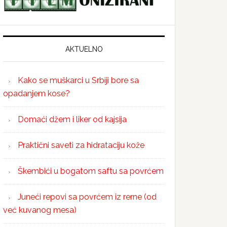
AKTUELNO
Kako se muškarci u Srbiji bore sa
opadanjem kose?
Domaći džem i liker od kajsija
Praktični saveti za hidrataciju kože
Škembići u bogatom saftu sa povrćem
Juneći repovi sa povrćem iz rerne (od
već kuvanog mesa)