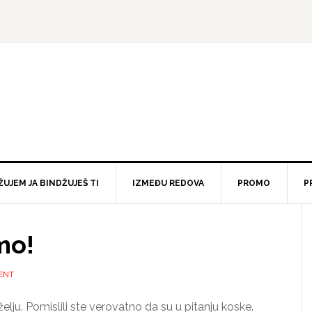
ŽUJEM JA BINDŽUJEŠ TI
IZMEĐU REDOVA
PROMO
P
imo!
ENT
ju. Pomislili ste verovatno da su u pitanju koske.