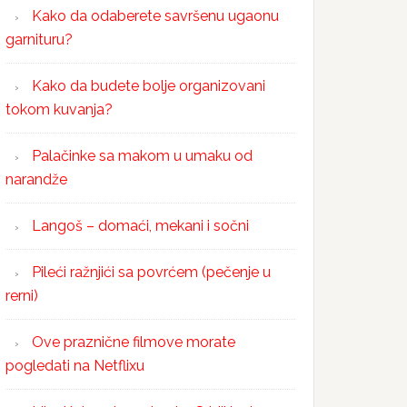
Kako da odaberete savršenu ugaonu
garnituru?
Kako da budete bolje organizovani
tokom kuvanja?
Palačinke sa makom u umaku od
narandže
Langoš – domaći, mekani i sočni
Pileći ražnjići sa povrćem (pečenje u
rerni)
Ove praznične filmove morate
pogledati na Netflixu