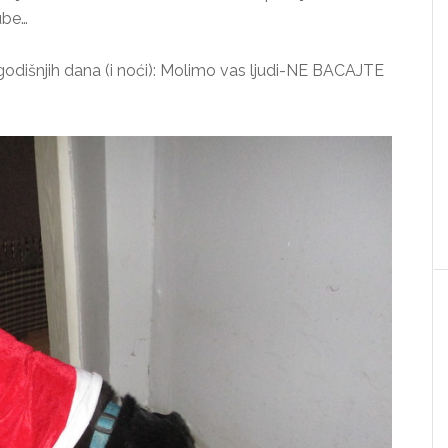
ube…
godišnjih dana (i noći): Molimo vas ljudi-NE BACAJTE