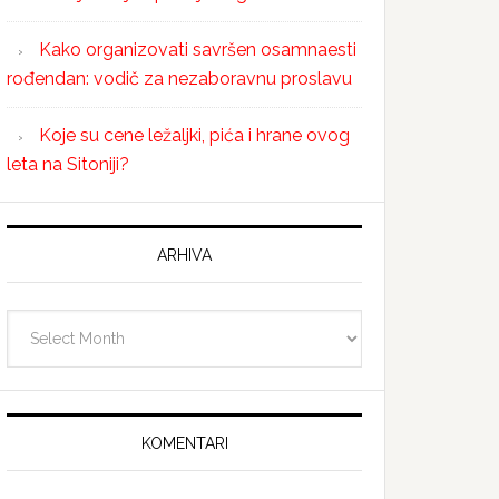
Kako organizovati savršen osamnaesti
rođendan: vodič za nezaboravnu proslavu
Koje su cene ležaljki, pića i hrane ovog
leta na Sitoniji?
ARHIVA
Arhiva
KOMENTARI