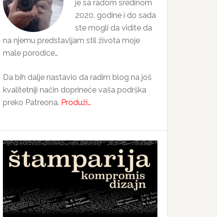
je sa radom sredinom
2020. godine i do sada
ste mogli da vidite da
na njemu predstavljam stil života moje
male porodice…
Da bih dalje nastavio da radim blog na još
kvalitetniji način doprineće vaša podrška
preko Patreona.
Produži…