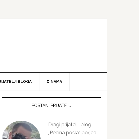
RIJATELJI BLOGA
O NAMA
Primary
Sidebar
POSTANI PRIJATELJ
Dragi prijatelji, blog
„Pecina posla“ počeo