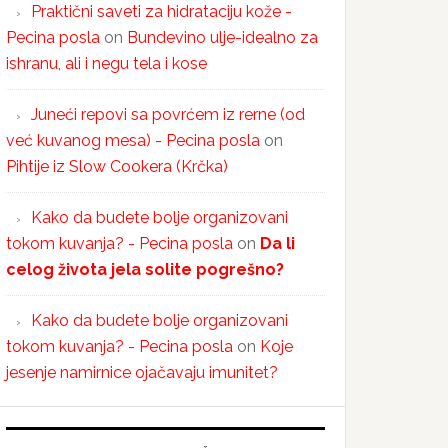
Praktični saveti za hidrataciju kože -
Pecina posla
on
Bundevino ulje-idealno za
ishranu, ali i negu tela i kose
Juneći repovi sa povrćem iz rerne (od
već kuvanog mesa) - Pecina posla
on
Pihtije iz Slow Cookera (Krčka)
Kako da budete bolje organizovani
tokom kuvanja? - Pecina posla
on
Da li
celog života jela solite pogrešno?
Kako da budete bolje organizovani
tokom kuvanja? - Pecina posla
on
Koje
jesenje namirnice ojačavaju imunitet?