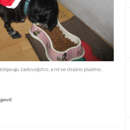
činjavaju zadovoljstvo, a mi se strašno plašimo.
ugovi)
.