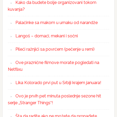
Kako da budete bolje organizovani tokom
kuvanja?
Palačinke sa makom u umaku od narandže
Langoš – domaći, mekani i sočni
Pileći ražnjići sa povrćem (pečenje u rerni)
Ove praznične filmove morate pogledati na
Netflixu
Lika Kolorado prvi put u Srbiji krajem januara!
Ovo je prvih pet minuta poslednje sezone hit
serije „Stranger Things“!
Šta da radite ako ne možete da pronađete