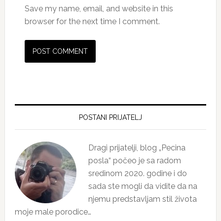
Save my name, email, and website in this
browser for the next time I comment.
Primary
Sidebar
POSTANI PRIJATELJ
Dragi prijatelji, blog „Pecina
posla“ počeo je sa radom
sredinom 2020. godine i do
sada ste mogli da vidite da na
njemu predstavljam stil života
moje male porodice…