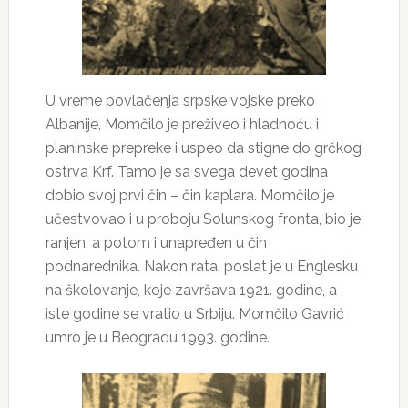
U vreme povlačenja srpske vojske preko
Albanije, Momčilo je preživeo i hladnoću i
planinske prepreke i uspeo da stigne do grčkog
ostrva Krf. Tamo je sa svega devet godina
dobio svoj prvi čin – čin kaplara. Momčilo je
učestvovao i u proboju Solunskog fronta, bio je
ranjen, a potom i unapređen u čin
podnarednika. Nakon rata, poslat je u Englesku
na školovanje, koje završava 1921. godine, a
iste godine se vratio u Srbiju. Momčilo Gavrić
umro je u Beogradu 1993. godine.