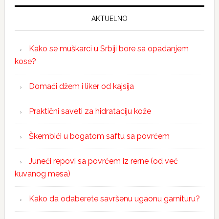
AKTUELNO
Kako se muškarci u Srbiji bore sa opadanjem
kose?
Domaći džem i liker od kajsija
Praktični saveti za hidrataciju kože
Škembići u bogatom saftu sa povrćem
Juneći repovi sa povrćem iz rerne (od već
kuvanog mesa)
Kako da odaberete savršenu ugaonu garnituru?