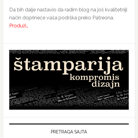
Da bih dalje nastavio da radim blog na još kvalitetniji
način doprineće vaša podrška preko Patreona.
Produži…
PRETRAGA SAJTA