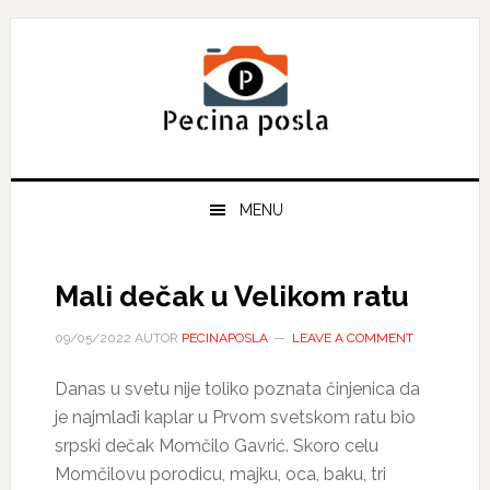
Skip
Skip
Skip
to
to
to
primary
main
primary
navigation
content
sidebar
MENU
Mali dečak u Velikom ratu
09/05/2022
AUTOR
PECINAPOSLA
LEAVE A COMMENT
Danas u svetu nije toliko poznata činjenica da
je najmlađi kaplar u Prvom svetskom ratu bio
srpski dečak Momčilo Gavrić. Skoro celu
Momčilovu porodicu, majku, oca, baku, tri