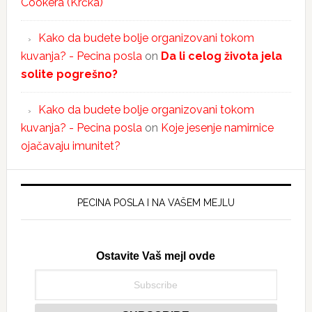
Cookera (Krčka)
Kako da budete bolje organizovani tokom
kuvanja? - Pecina posla
on
Da li celog života jela
solite pogrešno?
Kako da budete bolje organizovani tokom
kuvanja? - Pecina posla
on
Koje jesenje namirnice
ojačavaju imunitet?
PECINA POSLA I NA VAŠEM MEJLU
Ostavite Vaš mejl ovde