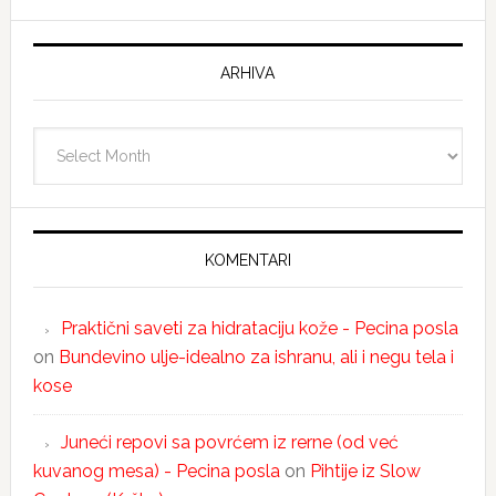
ARHIVA
Arhiva
KOMENTARI
Praktični saveti za hidrataciju kože - Pecina posla
on
Bundevino ulje-idealno za ishranu, ali i negu tela i
kose
Juneći repovi sa povrćem iz rerne (od već
kuvanog mesa) - Pecina posla
on
Pihtije iz Slow