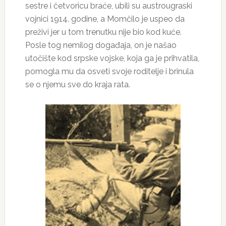
sestre i četvoricu braće, ubili su austrougraski
vojnici 1914. godine, a Momčilo je uspeo da
preživi jer u tom trenutku nije bio kod kuće.
Posle tog nemilog događaja, on je našao
utočište kod srpske vojske, koja ga je prihvatila,
pomogla mu da osveti svoje roditelje i brinula
se o njemu sve do kraja rata.