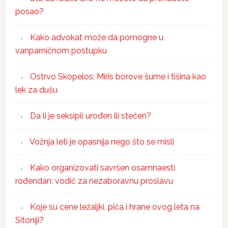
posao?
Kako advokat može da pomogne u
vanparničnom postupku
Ostrvo Skopelos: Miris borove šume i tišina kao
lek za dušu
Da li je seksipil urođen ili stečen?
Vožnja leti je opasnija nego što se misli
Kako organizovati savršen osamnaesti
rođendan: vodič za nezaboravnu proslavu
Koje su cene ležaljki, pića i hrane ovog leta na
Sitoniji?