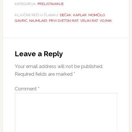
KATEGORIJA:
PRELISTAVANJE
KLJUČNE REČI U ČLANKU:
DEČAK
,
KAPLAR
,
MOMČILO
GAVRIĆ
,
NAJMLAĐI
,
PRVI SVETSKI RAT
,
VELIKI RAT
,
VOJNIK
Reader
Interactions
Leave a Reply
Your email address will not be published.
Required fields are marked
*
Comment
*