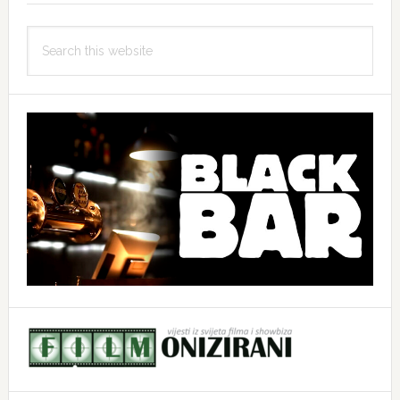
Search
this
website