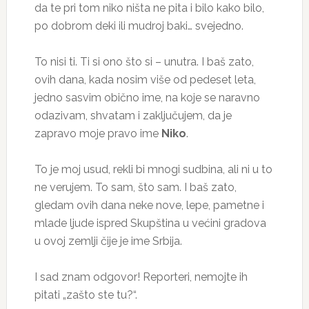
da te pri tom niko ništa ne pita i bilo kako bilo,
po dobrom deki ili mudroj baki… svejedno.
To nisi ti. Ti si ono što si – unutra. I baš zato,
ovih dana, kada nosim više od pedeset leta,
jedno sasvim obično ime, na koje se naravno
odazivam, shvatam i zaključujem, da je
zapravo moje pravo ime
Niko
.
To je moj usud, rekli bi mnogi sudbina, ali ni u to
ne verujem. To sam, što sam. I baš zato,
gledam ovih dana neke nove, lepe, pametne i
mlade ljude ispred Skupština u većini gradova
u ovoj zemlji čije je ime Srbija.
I sad znam odgovor! Reporteri, nemojte ih
pitati „zašto ste tu?“.