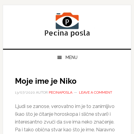
Skip
Skip
Skip
to
to
to
primary
main
primary
navigation
content
sidebar
MENU
Moje ime je Niko
13/07/2020
AUTOR
PECINAPOSLA
LEAVE A COMMENT
Ljudi se zanose, verovatno im je to zanimljivo
(kao što je čitanje horoskopa i slične stvari) i
interesantno zvuči da sve ima neko značenje.
Pa i tako obična stvar kao što je ime. Naravno