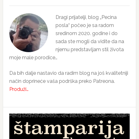
Dragi prijatelji, blog „Pecina
posla“ počeo je sa radom
sredinom 2020. godine i do
sada ste mogli da vidite da na
njemu predstavljam stil života
moje male porodice…
Da bih dalje nastavio da radim blog na još kvalitetniji
način doprineće vaša podrška preko Patreona.
Produži…