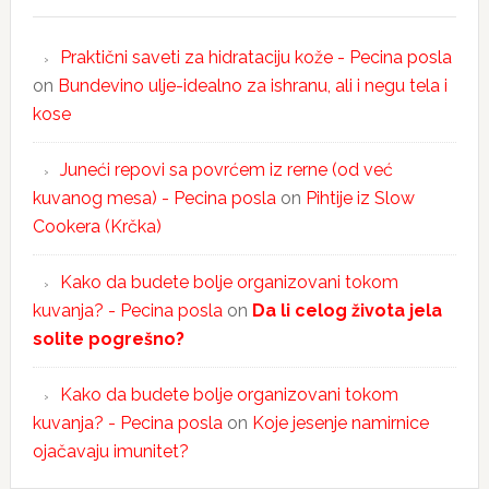
Praktični saveti za hidrataciju kože - Pecina posla
on
Bundevino ulje-idealno za ishranu, ali i negu tela i
kose
Juneći repovi sa povrćem iz rerne (od već
kuvanog mesa) - Pecina posla
on
Pihtije iz Slow
Cookera (Krčka)
Kako da budete bolje organizovani tokom
kuvanja? - Pecina posla
on
Da li celog života jela
solite pogrešno?
Kako da budete bolje organizovani tokom
kuvanja? - Pecina posla
on
Koje jesenje namirnice
ojačavaju imunitet?