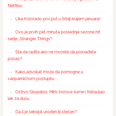
Netflixu
Lika Kolorado prvi put u Srbiji krajem januara!
Ovo je prvih pet minuta poslednje sezone hit
serije „Stranger Things“!
Šta da radite ako ne možete da pronađete
posao?
Kako advokat može da pomogne u
vanparničnom postupku
Ostrvo Skopelos: Miris borove šume i tišina kao
lek za dušu
Da li je seksipil urođen ili stečen?