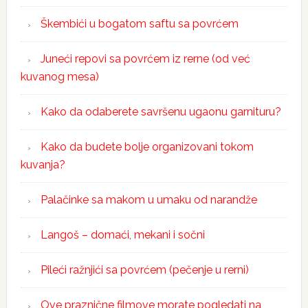
Škembići u bogatom saftu sa povrćem
Juneći repovi sa povrćem iz rerne (od već
kuvanog mesa)
Kako da odaberete savršenu ugaonu garnituru?
Kako da budete bolje organizovani tokom
kuvanja?
Palačinke sa makom u umaku od narandže
Langoš – domaći, mekani i sočni
Pileći ražnjići sa povrćem (pečenje u rerni)
Ove praznične filmove morate pogledati na