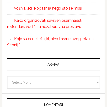
Vožnja leti je opasnija nego što se misli
Kako organizovati savršen osamnaesti
rođendan: vodič za nezaboravnu proslavu
Koje su cene ležaljki, pića i hrane ovog leta na
Sitoniji?
ARHIVA
Arhiva
KOMENTARI