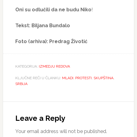
Oni su odlučili da ne budu
Niko
!
Tekst: Biljana Bundalo
Foto (arhiva): Predrag Životić
KATEGORIJA:
IZMEDJU REDOVA
KLJUČNE REČI U ČLANKU:
MLADI
,
PROTESTI
,
SKUPŠTINA
,
SRBIJA
Reader
Interactions
Leave a Reply
Your email address will not be published.