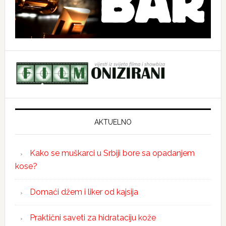
AKTUELNO
Kako se muškarci u Srbiji bore sa opadanjem
kose?
Domaći džem i liker od kajsija
Praktični saveti za hidrataciju kože