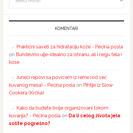
KOMENTARI
Praktični saveti za hidrataciju kože - Pecina posla
on
Bundevino ulje-idealno za ishranu, ali i negu tela i
kose
Juneći repovi sa povrćem iz rerne (od već
kuvanog mesa) - Pecina posla
on
Pihtije iz Slow
Cookera (Krčka)
Kako da budete bolje organizovani tokom
kuvanja? - Pecina posla
on
Da li celog života jela
solite pogrešno?