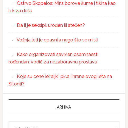
Ostrvo Skopelos: Miris borove šume i tišina kao
lek za dušu
Da li je seksipil urođen ili stečen?
Vožnja leti je opasnija nego što se misli
Kako organizovati savršen osamnaesti
rođendan: vodič za nezaboravnu proslavu
Koje su cene ležaljki, pića i hrane ovog leta na
Sitoniji?
ARHIVA
Arhiva