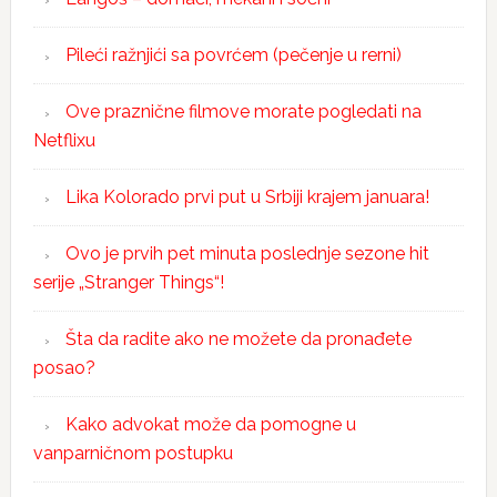
Pileći ražnjići sa povrćem (pečenje u rerni)
Ove praznične filmove morate pogledati na
Netflixu
Lika Kolorado prvi put u Srbiji krajem januara!
Ovo je prvih pet minuta poslednje sezone hit
serije „Stranger Things“!
Šta da radite ako ne možete da pronađete
posao?
Kako advokat može da pomogne u
vanparničnom postupku