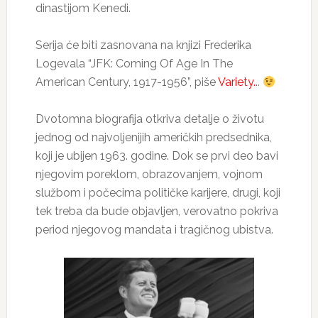
dinastijom Kenedi.
Serija će biti zasnovana na knjizi Frederika
Logevala “JFK: Coming Of Age In The
American Century, 1917-1956”, piše
Variety.
..
Dvotomna biografija otkriva detalje o životu
jednog od najvoljenijih američkih predsednika,
koji je ubijen 1963. godine. Dok se prvi deo bavi
njegovim poreklom, obrazovanjem, vojnom
službom i počecima političke karijere, drugi, koji
tek treba da bude objavljen, verovatno pokriva
period njegovog mandata i tragičnog ubistva.