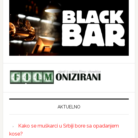
AKTUELNO
Kako se muškarci u Srbiji bore sa opadanjem
kose?