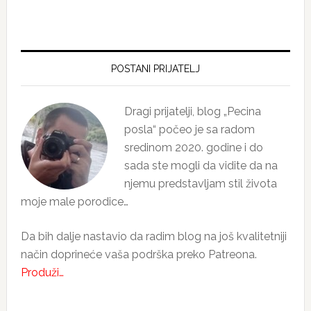
Primary
Sidebar
POSTANI PRIJATELJ
Dragi prijatelji, blog „Pecina
posla“ počeo je sa radom
sredinom 2020. godine i do
sada ste mogli da vidite da na
njemu predstavljam stil života
moje male porodice…
Da bih dalje nastavio da radim blog na još kvalitetniji
način doprineće vaša podrška preko Patreona.
Produži…