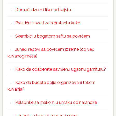
Domaći džem i liker od kajsija
Praktični saveti za hidrataciju kože
Škembići u bogatom saftu sa povrćem
Juneći repovi sa povrćem iz rerne (od već
kuvanog mesa)
Kako da odaberete savršenu ugaonu garnituru?
Kako da budete bolje organizovani tokom
kuvanja?
Palačinke sa makom u umaku od narandže
Langoš – domaći, mekani i sočni