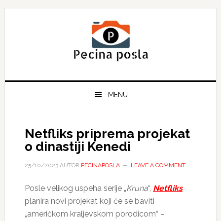
Skip
Skip
Skip
to
to
to
primary
main
primary
navigation
content
sidebar
MENU
Netfliks priprema projekat
o dinastiji Kenedi
25/10/2023
AUTOR
PECINAPOSLA
LEAVE A COMMENT
Posle velikog uspeha serije „
Kruna
“,
Netfliks
planira novi projekat koji će se baviti
„američkom kraljevskom porodicom“ –