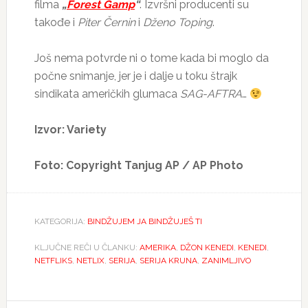
filma
„
Forest Gamp
“
. Izvršni producenti su
takođe i
Piter Černin
i
Dženo Toping
.
Još nema potvrde ni o tome kada bi moglo da
počne snimanje, jer je i dalje u toku štrajk
sindikata američkih glumaca
SAG-AFTRA
…
Izvor: Variety
Foto: Copyright Tanjug AP / AP Photo
KATEGORIJA:
BINDŽUJEM JA BINDŽUJEŠ TI
KLJUČNE REČI U ČLANKU:
AMERIKA
,
DŽON KENEDI
,
KENEDI
,
NETFLIKS
,
NETLIX
,
SERIJA
,
SERIJA KRUNA
,
ZANIMLJIVO