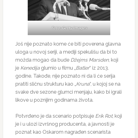
Foto: Getty Images
Još nije poznato kome će biti poverena glavna
uloga u novoj seriji, a mediji spekulišu da bi to
možda mogao da bude
Džejms Marsden
, koji
je
Kenedija
glumio u filmu „
Batler
“ iz 2013.
godine. Takođe, nije poznato ni da li će serija
pratiti sličnu strukturu kao „
Kruna
“, u kojoj se na
svake dve sezone glumci menjaju, kako bi igrali
likove u poznijim godinama života.
Potvrđeno je da scenario potpisuje
Erik Rot
, koji
je i u ulozi izvršnog producenta, a javnosti je
poznat kao Oskarom nagrađen scenarista