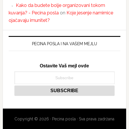
Kako da budete bolje organizovani tokom
kuvanja? - Pecina posla
on
Koje jesenje namirnice
ojačavaju imunitet?
PECINA POSLA I NA VAŠEM MEJLU
Ostavite Vaš mejl ovde
Copyright © 2026 · Pecina posla · Sva prava zadržana