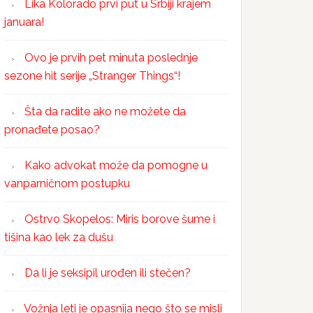
Lika Kolorado prvi put u Srbiji krajem
januara!
Ovo je prvih pet minuta poslednje
sezone hit serije „Stranger Things“!
Šta da radite ako ne možete da
pronađete posao?
Kako advokat može da pomogne u
vanparničnom postupku
Ostrvo Skopelos: Miris borove šume i
tišina kao lek za dušu
Da li je seksipil urođen ili stečen?
Vožnja leti je opasnija nego što se misli