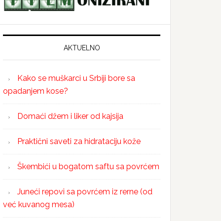
AKTUELNO
Kako se muškarci u Srbiji bore sa
opadanjem kose?
Domaći džem i liker od kajsija
Praktični saveti za hidrataciju kože
Škembići u bogatom saftu sa povrćem
Juneći repovi sa povrćem iz rerne (od
već kuvanog mesa)