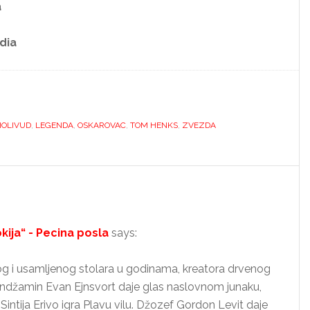
a
dia
HOLIVUD
,
LEGENDA
,
OSKAROVAC
,
TOM HENKS
,
ZVEZDA
ija“ - Pecina posla
says:
 i usamljenog stolara u godinama, kreatora drvenog
 Bendžamin Evan Ejnsvort daje glas naslovnom junaku,
Sintija Erivo igra Plavu vilu. Džozef Gordon Levit daje