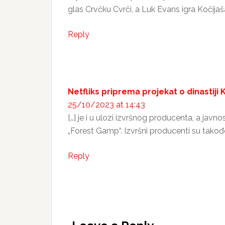
glas Crvčku Cvrči, a Luk Evans igra Kočijaša
Reply
Netfliks priprema projekat o dinastiji 
25/10/2023 at 14:43
[…] je i u ulozi izvršnog producenta, a jav
„Forest Gamp“. Izvršni producenti su takođe 
Reply