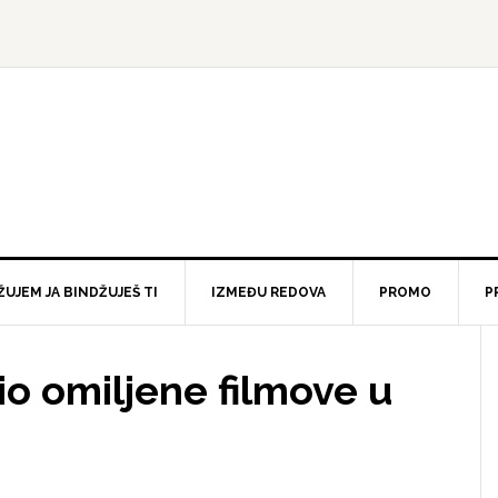
ŽUJEM JA BINDŽUJEŠ TI
IZMEĐU REDOVA
PROMO
P
o omiljene filmove u