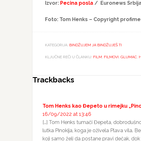
Izvor:
Pecina posla
/ Euronews Srbij
Foto: Tom Henks – Copyright profime
KATEGORIJA:
BINDŽUJEM JA BINDŽUJEŠ TI
KLJUČNE REČI U ČLANKU:
FILM
,
FILMOVI
,
GLUMAC
,
Reader
Trackbacks
Interactions
Tom Henks kao Đepeto u rimejku „Pinok
16/09/2022 at 13:46
[…] Tom Henks tumači Đepeta, dobrodušnog
lutka Pinokija, koga je oživela Plava vila.
koji samo želi da postane pravi dečak, dok 