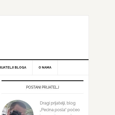
RIJATELJI BLOGA
O NAMA
Primary
Sidebar
POSTANI PRIJATELJ
Dragi prijatelji, blog
„Pecina posla“ počeo