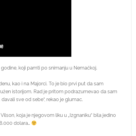
012. godine, koji pamti po snimanju u Nemačkoj.
zdenu, kao i na Majorci. To je bio prvi put da sam
kružen istorijom. Rad je pritom podrazumevao da sam
u davali sve od sebe“, rekao je glumac.
Vilson, koja je njegovom liku u „Izgnaniku“ bila jedino
308.000 dolara…