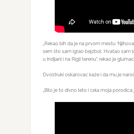
„Rekao bih da je na prvom mestu ‘Njihova l
sem što sam igrao bejzbol. Hvatao sam lo
u Indijani i na Rigli terenu“, rekao je glumac
Dvostruki oskarovac kaže i da mu je naroč
„Bilo je to divno leto i cela moja porodica 