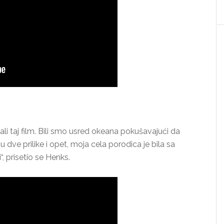
i taj film. Bili smo usred okeana pokušavajući da
 dve prilike i opet, moja cela porodica je bila sa
, prisetio se Henks.