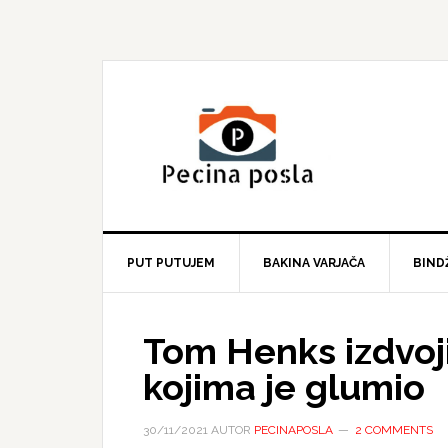
Skip
Skip
Skip
to
to
to
primary
main
primary
navigation
content
sidebar
PUT PUTUJEM
BAKINA VARJAČA
BIND
Tom Henks izdvoji
kojima je glumio
30/11/2021
AUTOR
PECINAPOSLA
2 COMMENTS