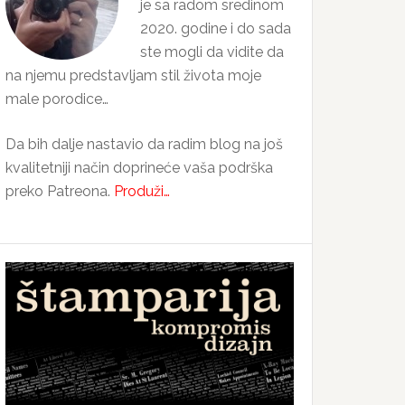
je sa radom sredinom
2020. godine i do sada
ste mogli da vidite da
na njemu predstavljam stil života moje
male porodice…
Da bih dalje nastavio da radim blog na još
kvalitetniji način doprineće vaša podrška
preko Patreona.
Produži…