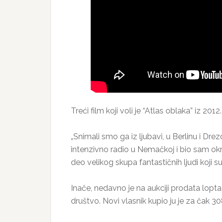
Treći film koji voli je “Atlas oblaka” iz 2
„Snimali smo ga iz ljubavi, u Berlinu i Dre
intenzivno radio u Nemačkoj i bio sam o
deo velikog skupa fantastičnih ljudi koji s
Inače, nedavno je na aukciji prodata lopta 
društvo. Novi vlasnik kupio ju je za čak 