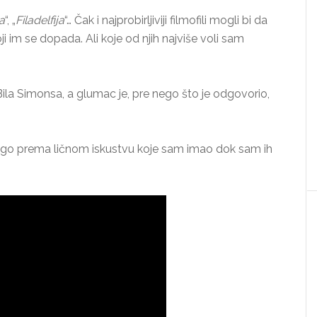
a
“, „
Filadelfija
“… Čak i najprobirljiviji filmofili mogli bi da
 im se dopada. Ali koje od njih najviše voli sam
ila Simonsa, a glumac je, pre nego što je odgovorio,
nego prema ličnom iskustvu koje sam imao dok sam ih