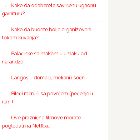
Kako da odaberete savršenu ugaonu
garnituru?
Kako da budete bolje organizovani
tokom kuvanja?
Palačinke sa makom u umaku od
narandže
Langoš – domaći, mekani i sočni
Pileći ražnjići sa povrćem (pečenje u
rerni)
Ove praznične filmove morate
pogledati na Netflixu