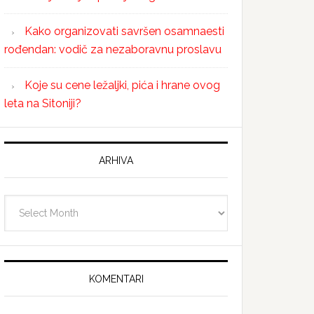
Kako organizovati savršen osamnaesti
rođendan: vodič za nezaboravnu proslavu
Koje su cene ležaljki, pića i hrane ovog
leta na Sitoniji?
ARHIVA
Arhiva
KOMENTARI