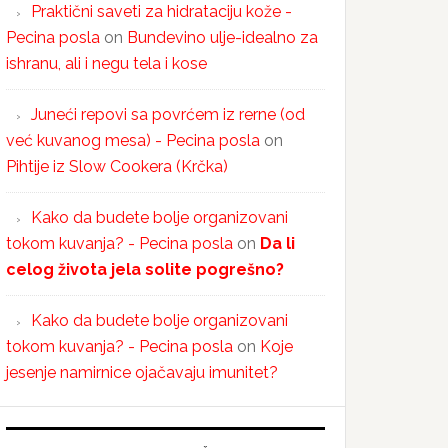
Praktični saveti za hidrataciju kože -
Pecina posla
on
Bundevino ulje-idealno za
ishranu, ali i negu tela i kose
Juneći repovi sa povrćem iz rerne (od
već kuvanog mesa) - Pecina posla
on
Pihtije iz Slow Cookera (Krčka)
Kako da budete bolje organizovani
tokom kuvanja? - Pecina posla
on
Da li
celog života jela solite pogrešno?
Kako da budete bolje organizovani
tokom kuvanja? - Pecina posla
on
Koje
jesenje namirnice ojačavaju imunitet?