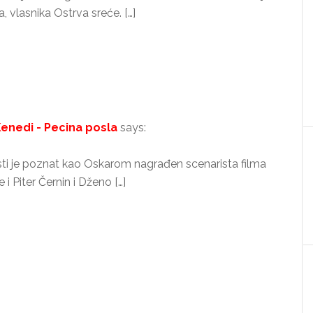
, vlasnika Ostrva sreće. […]
Kenedi - Pecina posla
says:
nosti je poznat kao Oskarom nagrađen scenarista filma
i Piter Černin i Dženo […]