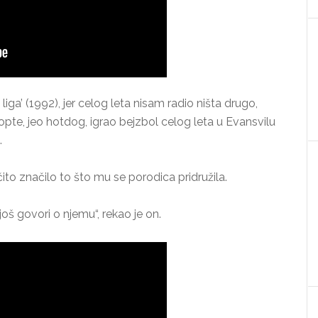
iga’ (1992), jer celog leta nisam radio ništa drugo,
pte, jeo hotdog, igrao bejzbol celog leta u Evansvilu
.
ito značilo to što mu se porodica pridružila.
još govori o njemu“, rekao je on.