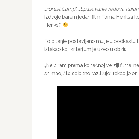
„
Forest Gamp
“, „
Spasavanje redova Rajan
izdvoje barem jedan film Toma Henksa koji
Henks?
To pitanje postavljeno mu je u podkastu B
istakao koji kriterijum je uzeo u obzir.
„Ne biram prema konačnoj verziji filma, 
snimao, što se bitno razlikuje“, rekao je on.