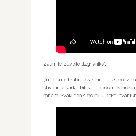
Zatim je izdvojio „Izgnanika“.
„Imali smo hrabre avanture dok smo snimal
uhvatimo kadar. Bili smo nadomak Fidžija u
mnom. Svaki dan smo bili u nekoj avanturi“