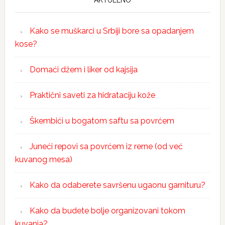
AKTUELNO
Kako se muškarci u Srbiji bore sa opadanjem
kose?
Domaći džem i liker od kajsija
Praktični saveti za hidrataciju kože
Škembići u bogatom saftu sa povrćem
Juneći repovi sa povrćem iz rerne (od već
kuvanog mesa)
Kako da odaberete savršenu ugaonu garnituru?
Kako da budete bolje organizovani tokom
kuvanja?