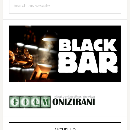
Search
this
website