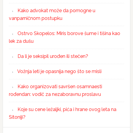
Kako advokat može da pomogne u
vanparničnom postupku
Ostrvo Skopelos: Miris borove šume i tišina kao
lek za dušu
Da li je seksipil urođen ili stečen?
Vožnja leti je opasnija nego što se misli
Kako organizovati savršen osamnaesti
rođendan: vodič za nezaboravnu proslavu
Koje su cene ležaljki, pića i hrane ovog leta na
Sitoniji?