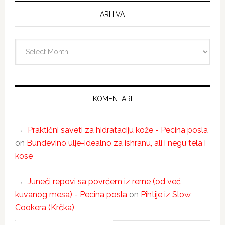
ARHIVA
Arhiva
KOMENTARI
Praktični saveti za hidrataciju kože - Pecina posla
on
Bundevino ulje-idealno za ishranu, ali i negu tela i
kose
Juneći repovi sa povrćem iz rerne (od već
kuvanog mesa) - Pecina posla
on
Pihtije iz Slow
Cookera (Krčka)