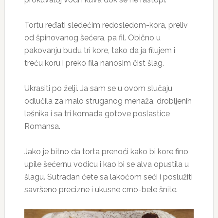
Tortu ređati sledećim redosledom-kora, preliv
od špinovanog šećera, pa fil. Obično u
pakovanju budu tri kore, tako da ja filujem i
treću koru i preko fila nanosim čist šlag.
Ukrasiti po želji. Ja sam se u ovom slučaju
odlučila za malo struganog menaža, drobljenih
lešnika i sa tri komada gotove poslastice
Romansa.
Jako je bitno da torta prenoći kako bi kore fino
upile šećernu vodicu i kao bi se alva opustila u
šlagu. Sutradan ćete sa lakoćom seći i poslužiti
savršeno precizne i ukusne crno-bele šnite.