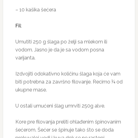
– 10 kašika šećera
Fil
:
Umutiti 250 g šlaga po želji sa mlekom ili
vodom. Jasno je da je sa vodom posna
varijanta.
Izdvojiti odokativno količinu šlaga koja će vam
biti potrebna za završno filovanje. Recimo ¼ od
ukupne mase.
U ostali umućeni šlag umrviti 250g alve.
Kore pre filovanja preliti ohlađenim špinovanim
šećerom. Šećer se špinuje tako što se doda
prokuvaloj vodi i kuva dok se ne rastopi.