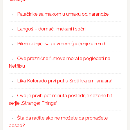
Palačinke sa makom u umaku od narandže
Langoš – domaći, mekani i sočni
Pileći ražnjići sa povrćem (pečenje u rerni)
Ove praznične filmove morate pogledati na
Netflixu
Lika Kolorado prvi put u Srbiji krajem januara!
Ovo je prvih pet minuta poslednje sezone hit
serije „Stranger Things“!
Šta da radite ako ne možete da pronađete
posao?