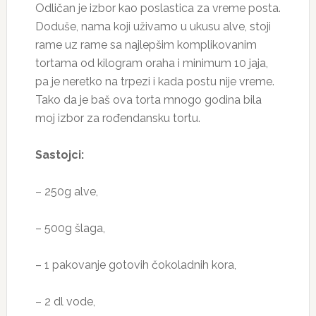
Odličan je izbor kao poslastica za vreme posta.
Doduše, nama koji uživamo u ukusu alve, stoji
rame uz rame sa najlepšim komplikovanim
tortama od kilogram oraha i minimum 10 jaja,
pa je neretko na trpezi i kada postu nije vreme.
Tako da je baš ova torta mnogo godina bila
moj izbor za rođendansku tortu.
Sastojci:
– 250g alve,
– 500g šlaga,
– 1 pakovanje gotovih čokoladnih kora,
– 2 dl vode,