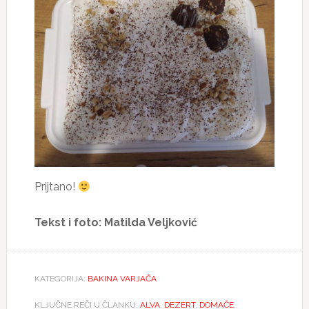
Prijtano!
Tekst i foto: Matilda Veljković
KATEGORIJA:
BAKINA VARJAČA
KLJUČNE REČI U ČLANKU:
ALVA
,
DEZERT
,
DOMAĆE
,