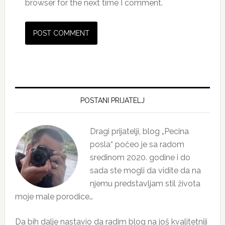
browser for the next time I comment.
Primary
Sidebar
POSTANI PRIJATELJ
Dragi prijatelji, blog „Pecina
posla“ počeo je sa radom
sredinom 2020. godine i do
sada ste mogli da vidite da na
njemu predstavljam stil života
moje male porodice…
Da bih dalje nastavio da radim blog na još kvalitetniji