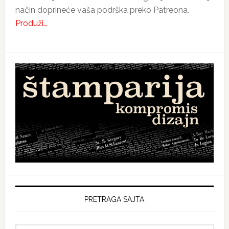
način doprineće vaša podrška preko Patreona.
Produži…
PRETRAGA SAJTA