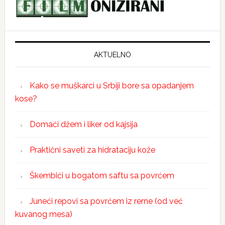
AKTUELNO
Kako se muškarci u Srbiji bore sa opadanjem
kose?
Domaći džem i liker od kajsija
Praktični saveti za hidrataciju kože
Škembići u bogatom saftu sa povrćem
Juneći repovi sa povrćem iz rerne (od već
kuvanog mesa)