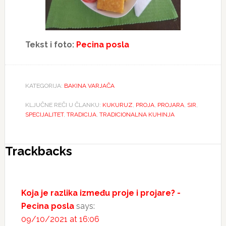
Tekst i foto:
Pecina posla
KATEGORIJA:
BAKINA VARJAČA
KLJUČNE REČI U ČLANKU:
KUKURUZ
,
PROJA
,
PROJARA
,
SIR
,
SPECIJALITET
,
TRADICIJA
,
TRADICIONALNA KUHINJA
Reader
Trackbacks
Interactions
Koja je razlika između proje i projare? -
Pecina posla
says:
09/10/2021 at 16:06