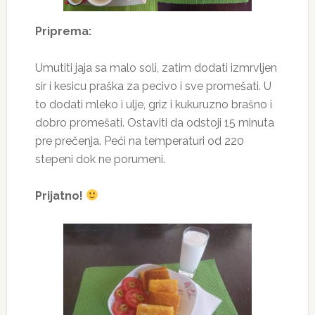
Priprema:
Umutiti jaja sa malo soli, zatim dodati izmrvljen
sir i kesicu praška za pecivo i sve promešati. U
to dodati mleko i ulje, griz i kukuruzno brašno i
dobro promešati. Ostaviti da odstoji 15 minuta
pre prečenja. Peći na temperaturi od 220
stepeni dok ne porumeni.
Prijatno!