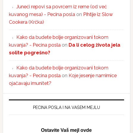
Juneći repovi sa povrćem iz rerne (od već
kuvanog mesa) - Pecina posla
on
Pihtije iz Slow
Cookera (Krčka)
Kako da budete bolje organizovani tokom
kuvanja? - Pecina posla
on
Da li celog života jela
solite pogrešno?
Kako da budete bolje organizovani tokom
kuvanja? - Pecina posla
on
Koje jesenje namirnice
ojačavaju imunitet?
PECINA POSLA I NA VAŠEM MEJLU
Ostavite Vaš mejl ovde