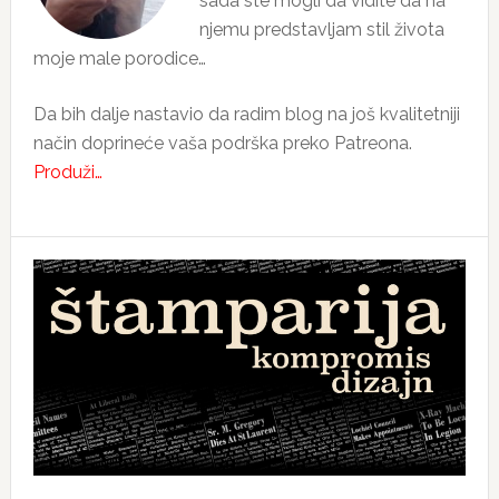
sada ste mogli da vidite da na
njemu predstavljam stil života
moje male porodice…
Da bih dalje nastavio da radim blog na još kvalitetniji
način doprineće vaša podrška preko Patreona.
Produži…