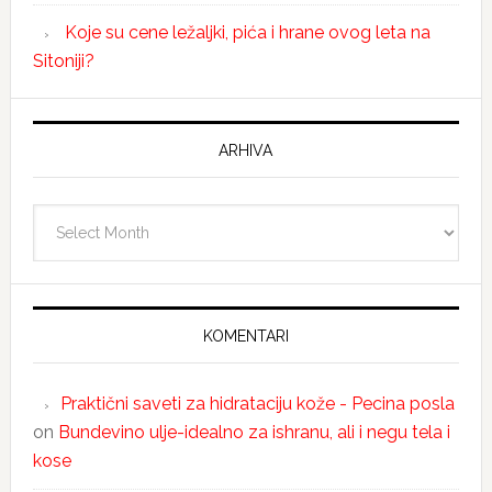
Koje su cene ležaljki, pića i hrane ovog leta na
Sitoniji?
ARHIVA
Arhiva
KOMENTARI
Praktični saveti za hidrataciju kože - Pecina posla
on
Bundevino ulje-idealno za ishranu, ali i negu tela i
kose