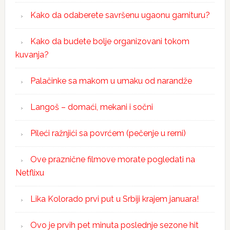
Kako da odaberete savršenu ugaonu garnituru?
Kako da budete bolje organizovani tokom
kuvanja?
Palačinke sa makom u umaku od narandže
Langoš – domaći, mekani i sočni
Pileći ražnjići sa povrćem (pečenje u rerni)
Ove praznične filmove morate pogledati na
Netflixu
Lika Kolorado prvi put u Srbiji krajem januara!
Ovo je prvih pet minuta poslednje sezone hit