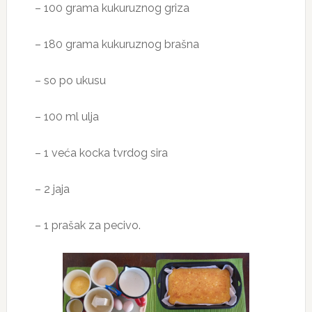
– 100 grama kukuruznog griza
– 180 grama kukuruznog brašna
– so po ukusu
– 100 ml ulja
– 1 veća kocka tvrdog sira
– 2 jaja
– 1 prašak za pecivo.