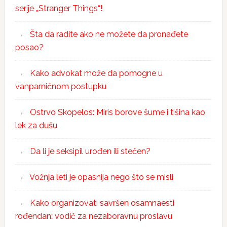
serije „Stranger Things“!
Šta da radite ako ne možete da pronađete
posao?
Kako advokat može da pomogne u
vanparničnom postupku
Ostrvo Skopelos: Miris borove šume i tišina kao
lek za dušu
Da li je seksipil urođen ili stečen?
Vožnja leti je opasnija nego što se misli
Kako organizovati savršen osamnaesti
rođendan: vodič za nezaboravnu proslavu