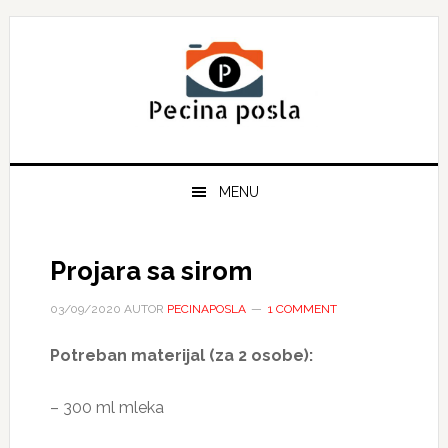
Skip
Skip
Skip
to
to
to
primary
main
primary
navigation
content
sidebar
MENU
Projara sa sirom
03/09/2020
AUTOR
PECINAPOSLA
1 COMMENT
Potreban materijal (za 2 osobe):
– 300 ml mleka