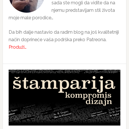
sada ste mogli da vidite da na
njemu predstavljam stil života
moje male porodice…
Da bih dalje nastavio da radim blog na još kvalitetniji
način doprineće vaša podrška preko Patreona.
Produži…