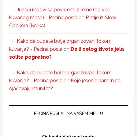
Juneći repovi sa povrćem iz rerne (od već
kuvanog mesa) - Pecina posla
on
Pihtije iz Slow
Cookera (Krčka)
Kako da budete bolje organizovani tokom
kuvanja? - Pecina posla
on
Da li celog života jela
solite pogrešno?
Kako da budete bolje organizovani tokom
kuvanja? - Pecina posla
on
Koje jesenje namirnice
ojačavaju imunitet?
PECINA POSLA I NA VAŠEM MEJLU
Ostavite Vaš mejl ovde