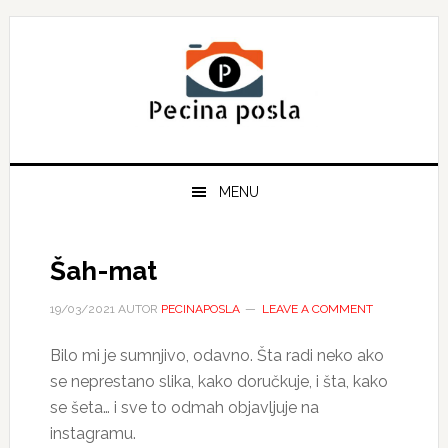
Skip
Skip
Skip
to
to
to
primary
main
primary
navigation
content
sidebar
MENU
Šah-mat
19/03/2021
AUTOR
PECINAPOSLA
LEAVE A COMMENT
Bilo mi je sumnjivo, odavno. Šta radi neko ako
se neprestano slika, kako doručkuje, i šta, kako
se šeta… i sve to odmah objavljuje na
instagramu.