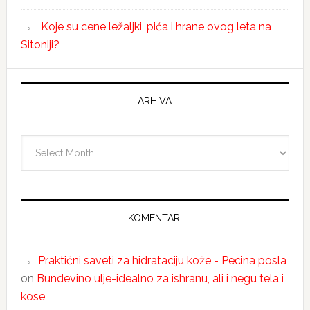
Koje su cene ležaljki, pića i hrane ovog leta na
Sitoniji?
ARHIVA
Arhiva
KOMENTARI
Praktični saveti za hidrataciju kože - Pecina posla
on
Bundevino ulje-idealno za ishranu, ali i negu tela i
kose