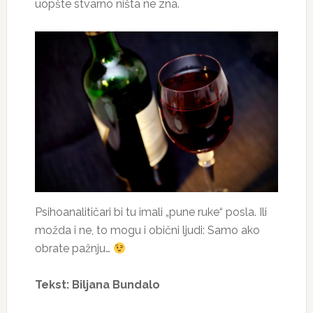
uopšte stvarno ništa ne zna.
Psihoanalitičari bi tu imali „pune ruke“ posla. Ili
možda i ne, to mogu i obični ljudi: Samo ako
obrate pažnju…
Tekst: Biljana Bundalo