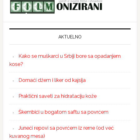
AKTUELNO
Kako se muškarci u Srbiji bore sa opadanjem
kose?
Domaći džem i liker od kajsija
Praktični saveti za hidrataciju kože
Škembići u bogatom saftu sa povrćem
Juneći repovi sa povrćem iz rerne (od već
kuvanog mesa)