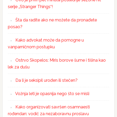
serije „Stranger Things“!
Šta da radite ako ne možete da pronađete
posao?
Kako advokat može da pomogne u
vanparničnom postupku
Ostrvo Skopelos: Miris borove šume i tišina kao
lek za dušu
Da li je seksipil urođen ili stečen?
Vožnja leti je opasnija nego što se misli
Kako organizovati savršen osamnaesti
rođendan: vodič za nezaboravnu proslavu