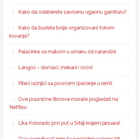
Kako da odaberete savršenu ugaonu garnituru?
Kako da budete bolje organizovani tokom
kuvanja?
Palačinke sa makom u umaku od narandže
Langoš – domaći, mekani i sočni
Pileći ražnjići sa povrćem (pečenje u rerni)
Ove praznične filmove morate pogledati na
Netflixu
Lika Kolorado prvi put u Srbiji krajem januara!
Ovo je prvih pet minuta poslednje sezone hit