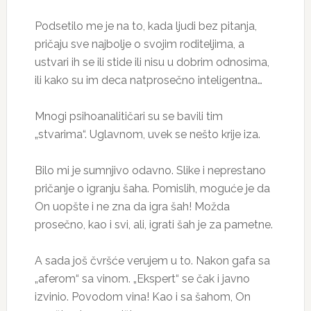
Podsetilo me je na to, kada ljudi bez pitanja,
pričaju sve najbolje o svojim roditeljima, a
ustvari ih se ili stide ili nisu u dobrim odnosima,
ili kako su im deca natprosečno inteligentna…
Mnogi psihoanalitičari su se bavili tim
„stvarima“. Uglavnom, uvek se nešto krije iza.
Bilo mi je sumnjivo odavno. Slike i neprestano
pričanje o igranju šaha. Pomislih, moguće je da
On uopšte i ne zna da igra šah! Možda
prosečno, kao i svi, ali, igrati šah je za pametne.
A sada još čvršće verujem u to. Nakon gafa sa
„aferom“ sa vinom. „Ekspert“ se čak i javno
izvinio. Povodom vina! Kao i sa šahom, On