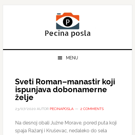
Skip
Skip
Skip
to
to
to
primary
main
primary
navigation
content
sidebar
MENU
Sveti Roman–manastir koji
ispunjava dobonamerne
želje
23/07/2020
AUTOR
PECINAPOSLA
2 COMMENTS
Na desnoj obali Južne Morave, pored puta koji
spaja Ražanj i Kruševac, nedaleko do sela