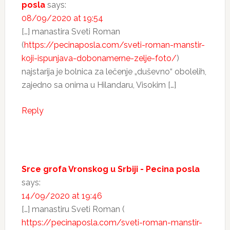
posla
says:
08/09/2020 at 19:54
[…] manastira Sveti Roman
(
https://pecinaposla.com/sveti-roman-manstir-
koji-ispunjava-dobonamerne-zelje-foto/
)
najstarija je bolnica za lečenje „duševno“ obolelih,
zajedno sa onima u Hilandaru, Visokim […]
Reply
Srce grofa Vronskog u Srbiji - Pecina posla
says:
14/09/2020 at 19:46
[…] manastiru Sveti Roman (
https://pecinaposla.com/sveti-roman-manstir-