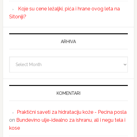
Koje su cene ležaljki, pića i hrane ovog leta na
Sitoniji?
ARHIVA
Arhiva
KOMENTARI
Praktični saveti za hidrataciju kože - Pecina posla
on
Bundevino ulje-idealno za ishranu, ali i negu tela i
kose