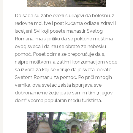
Do sada su zabeleženi slučajevi da bolesni uz
redovne molitve i post kućama odlaze zdravi i
isceljeni. Svi koji posete manastir Svetog
Romana imaju priliku da se poklone moštima
ovog sveca i da mu se obrate za nebesku
pomoć. Posetiocima se preporučuje da s,
najpre molitvom, a zatim i konzumacijom vode
sa izvora za koji se veruje da je sveta, obrate
Svetom Romanu za pomoć. Po priči mnogih
vernika, ova svetac zaista ispunjava sve
dobronamerne želje, pa je samim tim „njegov
dom“ veoma popularan među turistima.