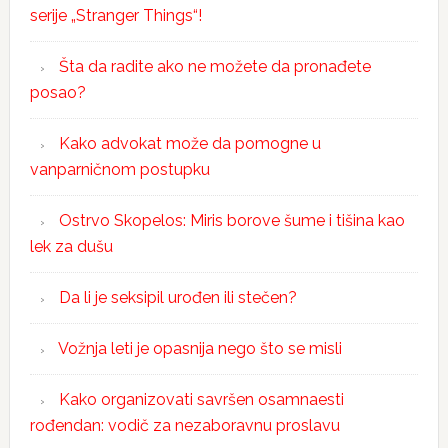
serije „Stranger Things“!
Šta da radite ako ne možete da pronađete
posao?
Kako advokat može da pomogne u
vanparničnom postupku
Ostrvo Skopelos: Miris borove šume i tišina kao
lek za dušu
Da li je seksipil urođen ili stečen?
Vožnja leti je opasnija nego što se misli
Kako organizovati savršen osamnaesti
rođendan: vodič za nezaboravnu proslavu