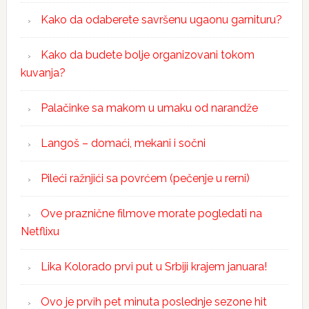
Kako da odaberete savršenu ugaonu garnituru?
Kako da budete bolje organizovani tokom
kuvanja?
Palačinke sa makom u umaku od narandže
Langoš – domaći, mekani i sočni
Pileći ražnjići sa povrćem (pečenje u rerni)
Ove praznične filmove morate pogledati na
Netflixu
Lika Kolorado prvi put u Srbiji krajem januara!
Ovo je prvih pet minuta poslednje sezone hit