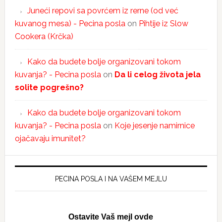
Juneći repovi sa povrćem iz rerne (od već
kuvanog mesa) - Pecina posla
on
Pihtije iz Slow
Cookera (Krčka)
Kako da budete bolje organizovani tokom
kuvanja? - Pecina posla
on
Da li celog života jela
solite pogrešno?
Kako da budete bolje organizovani tokom
kuvanja? - Pecina posla
on
Koje jesenje namirnice
ojačavaju imunitet?
PECINA POSLA I NA VAŠEM MEJLU
Ostavite Vaš mejl ovde