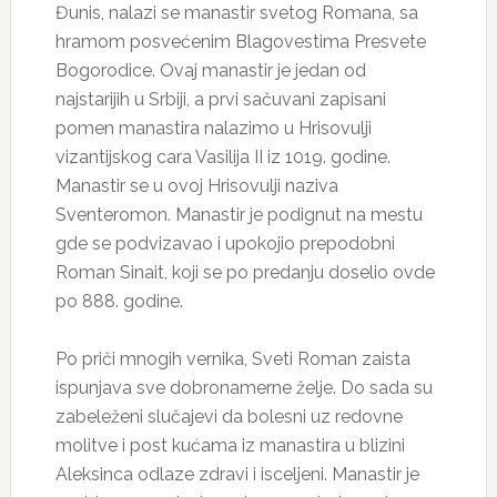
Đunis, nalazi se manastir svetog Romana, sa
hramom posvećenim Blagovestima Presvete
Bogorodice. Ovaj manastir je jedan od
najstarijih u Srbiji, a prvi sačuvani zapisani
pomen manastira nalazimo u Hrisovulji
vizantijskog cara Vasilija II iz 1019. godine.
Manastir se u ovoj Hrisovulji naziva
Sventeromon. Manastir je podignut na mestu
gde se podvizavao i upokojio prepodobni
Roman Sinait, koji se po predanju doselio ovde
po 888. godine.
Po priči mnogih vernika, Sveti Roman zaista
ispunjava sve dobronamerne želje. Do sada su
zabeleženi slučajevi da bolesni uz redovne
molitve i post kućama iz manastira u blizini
Aleksinca odlaze zdravi i isceljeni. Manastir je