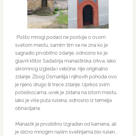
Pošto mnogi podaci ne postoje o ovom
svetom mestu, samim tim se ne zna ko je
sagradio prvobitno zdanje, odnosno ko je
glavni ktitor. Sadašnja manastirska crkva, iako
skromnog izgleda i veličine, nije originalno
zdanje. Zbog Osmanlija i njihovih pohoda ovo
je njeno drugo ili treće zdanje. Uprkos svim
poteškoćama, uvek je zidana na istom mestu,
iako je više puta rušena, odnosno iz temelja
obnavljana.
Manastir je prvobitno izgrađen od kamena, ali
je slično mnogim našim svetinjama bio rušen,