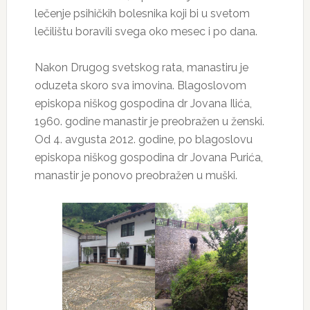
lečenje psihičkih bolesnika koji bi u svetom
lečilištu boravili svega oko mesec i po dana.
Nakon Drugog svetskog rata, manastiru je
oduzeta skoro sva imovina. Blagoslovom
episkopa niškog gospodina dr Jovana Ilića,
1960. godine manastir je preobražen u ženski.
Od 4. avgusta 2012. godine, po blagoslovu
episkopa niškog gospodina dr Jovana Purića,
manastir je ponovo preobražen u muški.