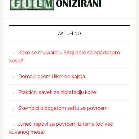
AKTUELNO
Kako se muškarci u Srbiji bore sa opadanjem
kose?
Domaći džem i liker od kajsija
Praktični saveti za hidrataciju kože
Škembići u bogatom saftu sa povrćem
Juneći repovi sa povrćem iz rerne (od već
kuvanog mesa)