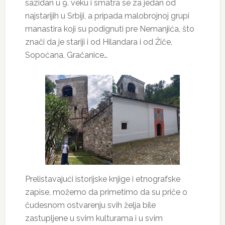
sazidan u 9. veku i smatra se za jedan od
najstarijih u Srbiji, a pripada malobrojnoj grupi
manastira koji su podignuti pre Nemanjića, što
znači da je stariji i od Hilandara i od Žiče,
Sopoćana, Gračanice…
Prelistavajući istorijske knjige i etnografske
zapise, možemo da primetimo da su priče o
čudesnom ostvarenju svih želja bile
zastupljene u svim kulturama i u svim