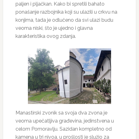
paljen i pljačkan. Kako bi spretili bahato
ponašanje razbojnika koji su ulazili u crkvu na
konjima, tada je odlučeno da svi ulazi budu
veoma niski, što je ujedno i glavna
karakteristika ovog zdanja.
Manastirski zvonik sa svoja dva zvona je
veoma upečatljiva građevina, jedinstvena u
celom Pomoravlju. Sazidan kompletno od
kamena u tri nivoa, u prošlosti je služio za