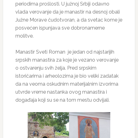
periodima prošlosti. U južnoj Srbiji odavno
vlada verovanje da je manastir na desnoj obali
Južne Morave čudotvoran, a da svetac kome je
posvećen ispunjava sve dobronamerne
molitve.
Manastir Sveti Roman je jedan od najstarijih
srpskih manastira za koje je vezano verovanje
o ostvarenju svih želja. Pred srpskim
istoričarima i arheolozima je bio veliki zadatak
da na veoma oskudnim materijalnim izvorima
utvrde vreme nastanka ovog manastira i
događaja koji su se na tom mestu odvijali.