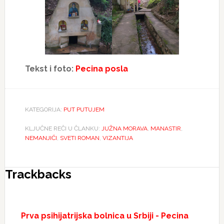
Tekst i foto:
Pecina posla
KATEGORIJA:
PUT PUTUJEM
KLJUČNE REČI U ČLANKU:
JUŽNA MORAVA
,
MANASTIR
,
NEMANJIĆI
,
SVETI ROMAN
,
VIZANTIJA
Reader
Trackbacks
Interactions
Prva psihijatrijska bolnica u Srbiji - Pecina