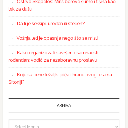
Ostrvo Skopelos: Miris borove šume i tišina kao
lek za dušu
Da li je seksipil urođen ili stečen?
Vožnja leti je opasnija nego što se misli
Kako organizovati savršen osamnaesti
rođendan: vodič za nezaboravnu proslavu
Koje su cene ležaljki, pića i hrane ovog leta na
Sitoniji?
ARHIVA
Arhiva