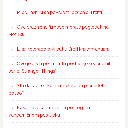
Pileći ražnjići sa povrćem (pečenje u rerni)
Ove praznične filmove morate pogledati na
Netflixu
Lika Kolorado prvi put u Srbiji krajem januara!
Ovo je prvih pet minuta poslednje sezone hit
serije „Stranger Things“!
Šta da radite ako ne možete da pronađete
posao?
Kako advokat može da pomogne u
vanparničnom postupku