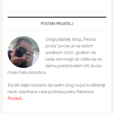
Primary
Sidebar
POSTANI PRIJATELJ
Dragi prijatelji, blog „Pecina
posla“ počeo je sa radom
sredinom 2020. godine i do
sada ste mogli da vidite da na
njemu predstavljam stil života
moje male porodice…
Da bih dalje nastavio da radim blog na još kvalitetniji
način doprineće vaša podrška preko Patreona.
Produži…