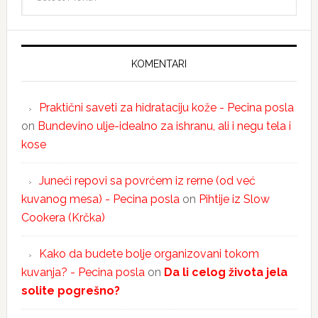
KOMENTARI
Praktični saveti za hidrataciju kože - Pecina posla
on
Bundevino ulje-idealno za ishranu, ali i negu tela i
kose
Juneći repovi sa povrćem iz rerne (od već
kuvanog mesa) - Pecina posla
on
Pihtije iz Slow
Cookera (Krčka)
Kako da budete bolje organizovani tokom
kuvanja? - Pecina posla
on
Da li celog života jela
solite pogrešno?