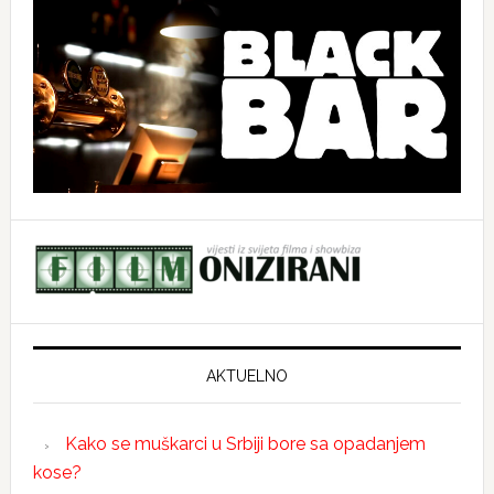
AKTUELNO
Kako se muškarci u Srbiji bore sa opadanjem
kose?