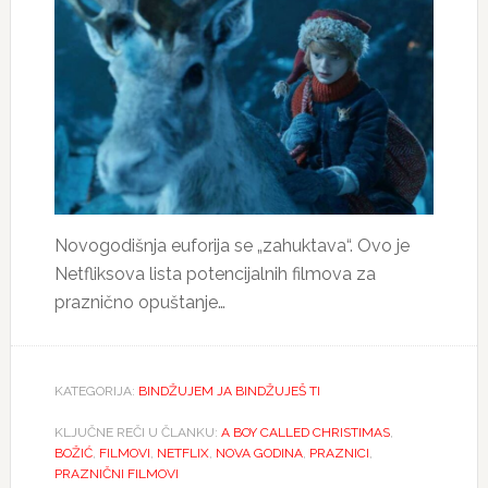
Novogodišnja euforija se „zahuktava“. Ovo je
Netfliksova lista potencijalnih filmova za
praznično opuštanje…
KATEGORIJA:
BINDŽUJEM JA BINDŽUJEŠ TI
KLJUČNE REČI U ČLANKU:
A BOY CALLED CHRISTIMAS
,
BOŽIĆ
,
FILMOVI
,
NETFLIX
,
NOVA GODINA
,
PRAZNICI
,
PRAZNIČNI FILMOVI