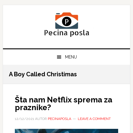
Skip
Skip
Skip
to
to
to
primary
main
primary
navigation
content
sidebar
MENU
A Boy Called Christimas
Šta nam Netflix sprema za
praznike?
12/12/2021
AUTOR
PECINAPOSLA
LEAVE A COMMENT