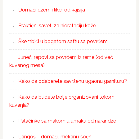
Domaći džem i liker od kajsija
Praktični saveti za hidrataciju kože
Škembići u bogatom saftu sa povrćem
Juneći repovi sa povrćem iz rerne (od već
kuvanog mesa)
Kako da odaberete savršenu ugaonu garnituru?
Kako da budete bolje organizovani tokom
kuvanja?
Palačinke sa makom u umaku od narandže
Langoš – domaći, mekani i sočni