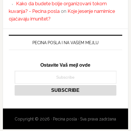
Kako da budete bolje organizovani tokom
kuvanja? - Pecina posla
on
Koje jesenje namirnice
ojačavaju imunitet?
PECINA POSLA I NA VAŠEM MEJLU
Ostavite Vaš mejl ovde
Copyright © 2026 · Pecina posla · Sva prava zadržana