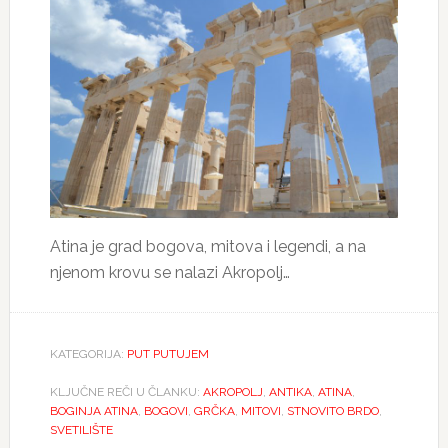
Atina je grad bogova, mitova i legendi, a na
njenom krovu se nalazi Akropolj…
KATEGORIJA:
PUT PUTUJEM
KLJUČNE REČI U ČLANKU:
AKROPOLJ
,
ANTIKA
,
ATINA
,
BOGINJA ATINA
,
BOGOVI
,
GRČKA
,
MITOVI
,
STNOVITO BRDO
,
SVETILIŠTE