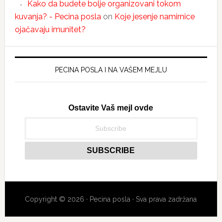
Kako da budete bolje organizovani tokom
kuvanja? - Pecina posla
on
Koje jesenje namirnice
ojačavaju imunitet?
PECINA POSLA I NA VAŠEM MEJLU
Ostavite Vaš mejl ovde
Copyright © 2026 · Pecina posla · Sva prava zadržana