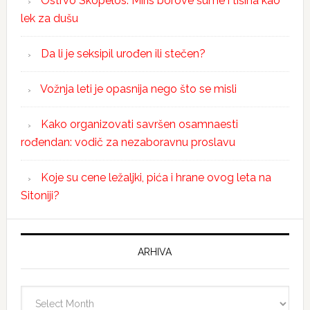
Ostrvo Skopelos: Miris borove šume i tišina kao
lek za dušu
Da li je seksipil urođen ili stečen?
Vožnja leti je opasnija nego što se misli
Kako organizovati savršen osamnaesti
rođendan: vodič za nezaboravnu proslavu
Koje su cene ležaljki, pića i hrane ovog leta na
Sitoniji?
ARHIVA
Arhiva