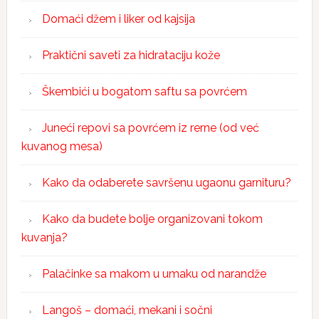
Domaći džem i liker od kajsija
Praktični saveti za hidrataciju kože
Škembići u bogatom saftu sa povrćem
Juneći repovi sa povrćem iz rerne (od već
kuvanog mesa)
Kako da odaberete savršenu ugaonu garnituru?
Kako da budete bolje organizovani tokom
kuvanja?
Palačinke sa makom u umaku od narandže
Langoš – domaći, mekani i sočni