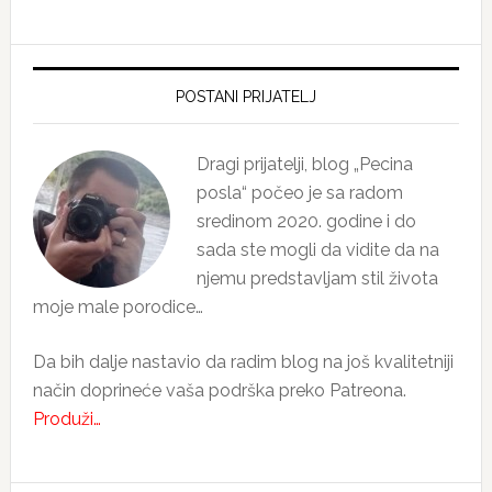
Primary
Sidebar
POSTANI PRIJATELJ
Dragi prijatelji, blog „Pecina
posla“ počeo je sa radom
sredinom 2020. godine i do
sada ste mogli da vidite da na
njemu predstavljam stil života
moje male porodice…
Da bih dalje nastavio da radim blog na još kvalitetniji
način doprineće vaša podrška preko Patreona.
Produži…