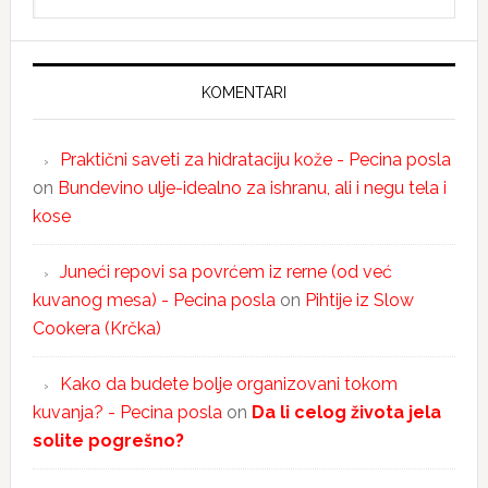
KOMENTARI
Praktični saveti za hidrataciju kože - Pecina posla
on
Bundevino ulje-idealno za ishranu, ali i negu tela i
kose
Juneći repovi sa povrćem iz rerne (od već
kuvanog mesa) - Pecina posla
on
Pihtije iz Slow
Cookera (Krčka)
Kako da budete bolje organizovani tokom
kuvanja? - Pecina posla
on
Da li celog života jela
solite pogrešno?