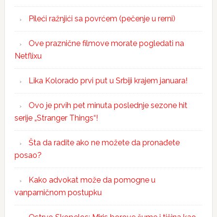
Pileći ražnjići sa povrćem (pečenje u rerni)
Ove praznične filmove morate pogledati na
Netflixu
Lika Kolorado prvi put u Srbiji krajem januara!
Ovo je prvih pet minuta poslednje sezone hit
serije „Stranger Things“!
Šta da radite ako ne možete da pronađete
posao?
Kako advokat može da pomogne u
vanparničnom postupku