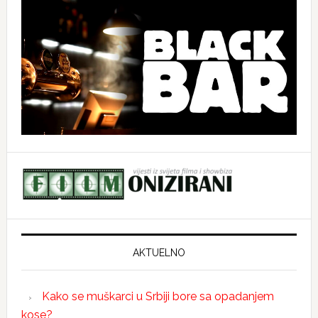
AKTUELNO
Kako se muškarci u Srbiji bore sa opadanjem
kose?