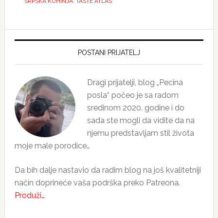
SRPSKA KUHINJA
,
TASTE ATLAS
Primary
Sidebar
POSTANI PRIJATELJ
Dragi prijatelji, blog „Pecina
posla“ počeo je sa radom
sredinom 2020. godine i do
sada ste mogli da vidite da na
njemu predstavljam stil života
moje male porodice…
Da bih dalje nastavio da radim blog na još kvalitetniji
način doprineće vaša podrška preko Patreona.
Produži…