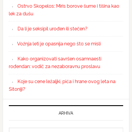
Ostrvo Skopelos: Miris borove šume i tišina kao
lek za dušu
Da li je seksipil urođen ili stečen?
Vožnja leti je opasnija nego što se misli
Kako organizovati savršen osamnaesti
rođendan: vodič za nezaboravnu proslavu
Koje su cene ležaljki, pića i hrane ovog leta na
Sitoniji?
ARHIVA
Arhiva