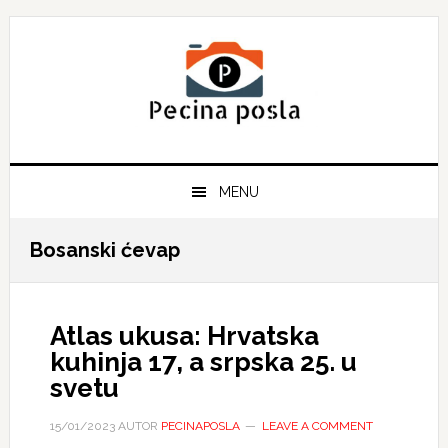
Skip
Skip
Skip
to
to
to
primary
main
primary
navigation
content
sidebar
MENU
Bosanski ćevap
Atlas ukusa: Hrvatska
kuhinja 17, a srpska 25. u
svetu
15/01/2023
AUTOR
PECINAPOSLA
LEAVE A COMMENT