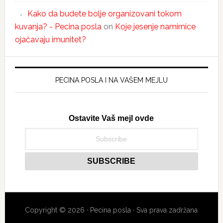
Kako da budete bolje organizovani tokom
kuvanja? - Pecina posla
on
Koje jesenje namirnice
ojačavaju imunitet?
PECINA POSLA I NA VAŠEM MEJLU
Ostavite Vaš mejl ovde
Copyright © 2026 · Pecina posla · Sva prava zadržana