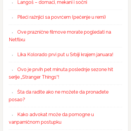
Langoš – domaći, mekani i sočni
Pileći ražnjići sa povrćem (pečenje u rerni)
Ove praznične filmove morate pogledati na
Netflixu
Lika Kolorado prvi put u Srbiji krajem januara!
Ovo je prvih pet minuta poslednje sezone hit
serije „Stranger Things“!
Šta da radite ako ne možete da pronađete
posao?
Kako advokat može da pomogne u
vanparničnom postupku