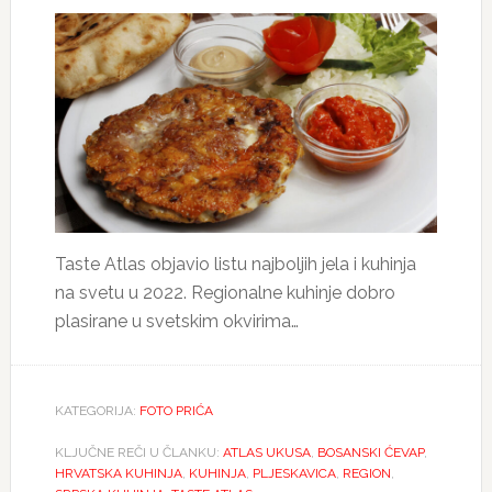
Taste Atlas objavio listu najboljih jela i kuhinja
na svetu u 2022. Regionalne kuhinje dobro
plasirane u svetskim okvirima…
KATEGORIJA:
FOTO PRIĆA
KLJUČNE REČI U ČLANKU:
ATLAS UKUSA
,
BOSANSKI ĆEVAP
,
HRVATSKA KUHINJA
,
KUHINJA
,
PLJESKAVICA
,
REGION
,