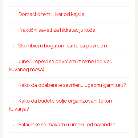
Domaći džem i liker od kajsija
Praktični saveti za hidrataciju kože
Škembići u bogatom saftu sa povrćem
Juneći repovi sa povrćem iz rerne (od već
kuvanog mesa)
Kako da odaberete savršenu ugaonu garnituru?
Kako da budete bolje organizovani tokom
kuvanja?
Palačinke sa makom u umaku od narandže