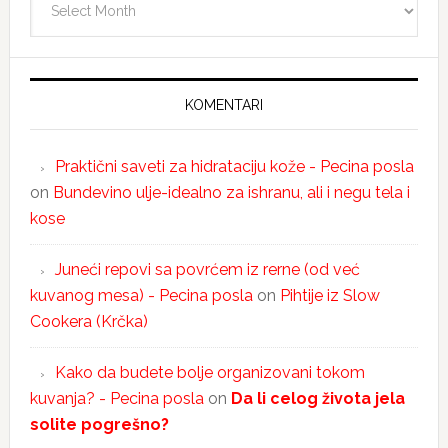
KOMENTARI
Praktični saveti za hidrataciju kože - Pecina posla
on
Bundevino ulje-idealno za ishranu, ali i negu tela i
kose
Juneći repovi sa povrćem iz rerne (od već
kuvanog mesa) - Pecina posla
on
Pihtije iz Slow
Cookera (Krčka)
Kako da budete bolje organizovani tokom
kuvanja? - Pecina posla
on
Da li celog života jela
solite pogrešno?