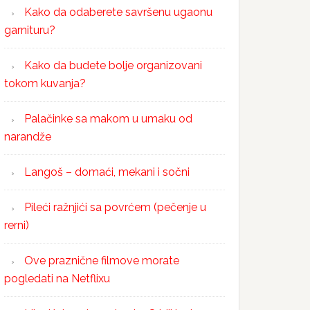
Kako da odaberete savršenu ugaonu
garnituru?
Kako da budete bolje organizovani
tokom kuvanja?
Palačinke sa makom u umaku od
narandže
Langoš – domaći, mekani i sočni
Pileći ražnjići sa povrćem (pečenje u
rerni)
Ove praznične filmove morate
pogledati na Netflixu