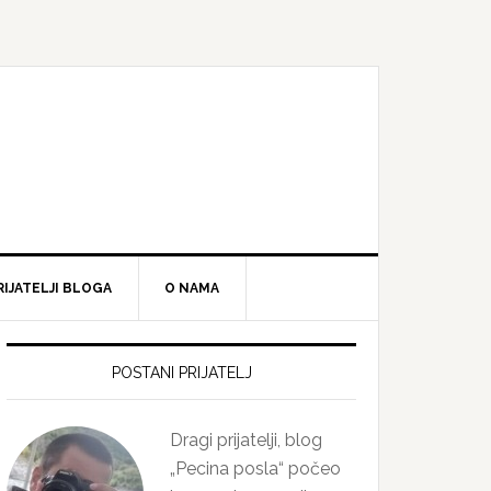
RIJATELJI BLOGA
O NAMA
Primary
Sidebar
POSTANI PRIJATELJ
Dragi prijatelji, blog
„Pecina posla“ počeo