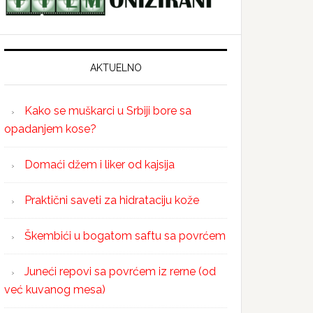
AKTUELNO
Kako se muškarci u Srbiji bore sa
opadanjem kose?
Domaći džem i liker od kajsija
Praktični saveti za hidrataciju kože
Škembići u bogatom saftu sa povrćem
Juneći repovi sa povrćem iz rerne (od
već kuvanog mesa)