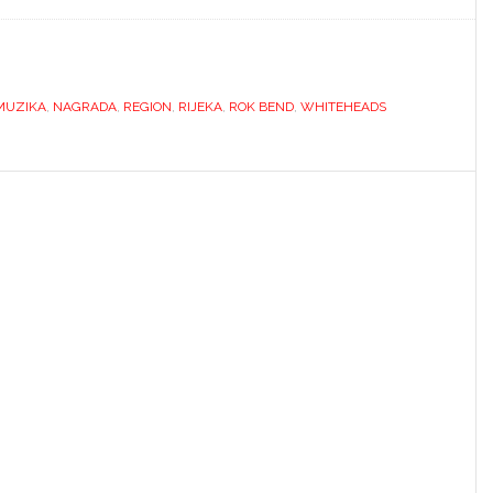
MUZIKA
,
NAGRADA
,
REGION
,
RIJEKA
,
ROK BEND
,
WHITEHEADS