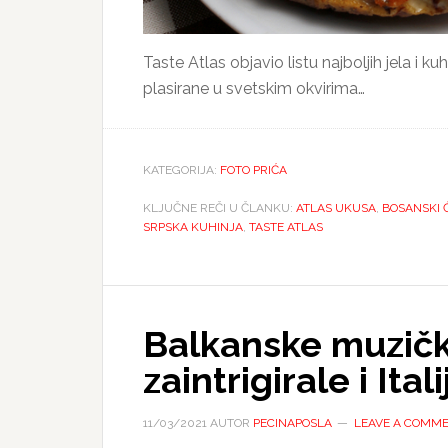
Taste Atlas objavio listu najboljih jela i 
plasirane u svetskim okvirima…
KATEGORIJA:
FOTO PRIĆA
KLJUČNE REČI U ČLANKU:
ATLAS UKUSA
,
BOSANSKI 
SRPSKA KUHINJA
,
TASTE ATLAS
Balkanske muzič
zaintrigirale i Itali
11/03/2021
AUTOR
PECINAPOSLA
LEAVE A COMM