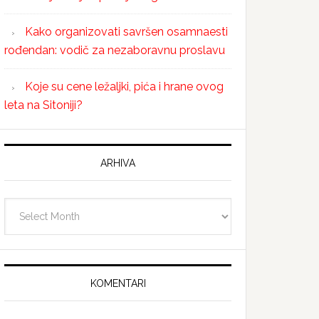
Kako organizovati savršen osamnaesti
rođendan: vodič za nezaboravnu proslavu
Koje su cene ležaljki, pića i hrane ovog
leta na Sitoniji?
ARHIVA
Arhiva
KOMENTARI