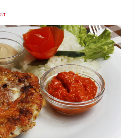
u
ENT