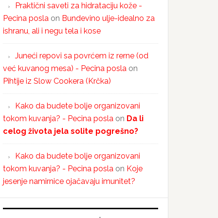
Praktični saveti za hidrataciju kože -
Pecina posla
on
Bundevino ulje-idealno za
ishranu, ali i negu tela i kose
Juneći repovi sa povrćem iz rerne (od
već kuvanog mesa) - Pecina posla
on
Pihtije iz Slow Cookera (Krčka)
Kako da budete bolje organizovani
tokom kuvanja? - Pecina posla
on
Da li
celog života jela solite pogrešno?
Kako da budete bolje organizovani
tokom kuvanja? - Pecina posla
on
Koje
jesenje namirnice ojačavaju imunitet?