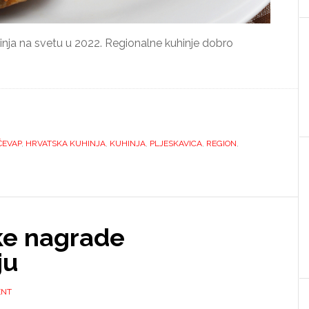
kuhinja na svetu u 2022. Regionalne kuhinje dobro
ĆEVAP
,
HRVATSKA KUHINJA
,
KUHINJA
,
PLJESKAVICA
,
REGION
,
ke nagrade
ju
ENT