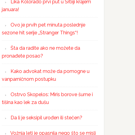
Lika Kolorado prvi put u Srbiji krajem
januara!
Ovo je prvih pet minuta poslednje
sezone hit serije „Stranger Things“!
Šta da radite ako ne možete da
pronađete posao?
Kako advokat može da pomogne u
vanparničnom postupku
Ostrvo Skopelos: Miris borove šume i
tišina kao lek za dušu
Da li je seksipil urođen ili stečen?
Vožnja leti je opasnija nego što se misli