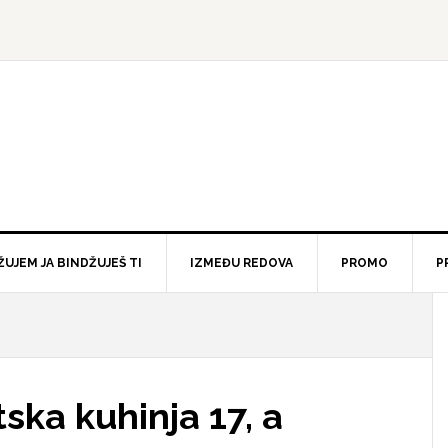
ŽUJEM JA BINDŽUJEŠ TI
IZMEĐU REDOVA
PROMO
P
ska kuhinja 17, a