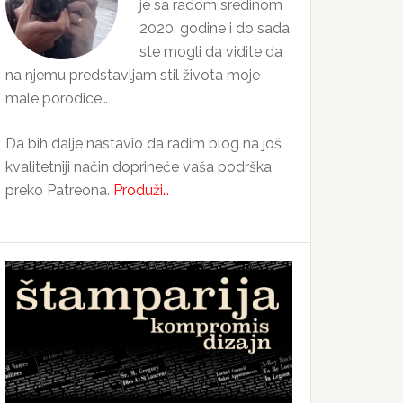
je sa radom sredinom
2020. godine i do sada
ste mogli da vidite da
na njemu predstavljam stil života moje
male porodice…
Da bih dalje nastavio da radim blog na još
kvalitetniji način doprineće vaša podrška
preko Patreona.
Produži…