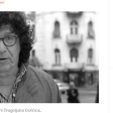
ENT
ni Dragoljuba Đuričića…