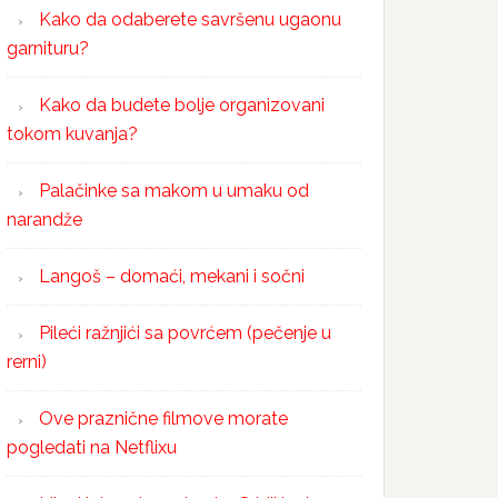
Kako da odaberete savršenu ugaonu
garnituru?
Kako da budete bolje organizovani
tokom kuvanja?
Palačinke sa makom u umaku od
narandže
Langoš – domaći, mekani i sočni
Pileći ražnjići sa povrćem (pečenje u
rerni)
Ove praznične filmove morate
pogledati na Netflixu