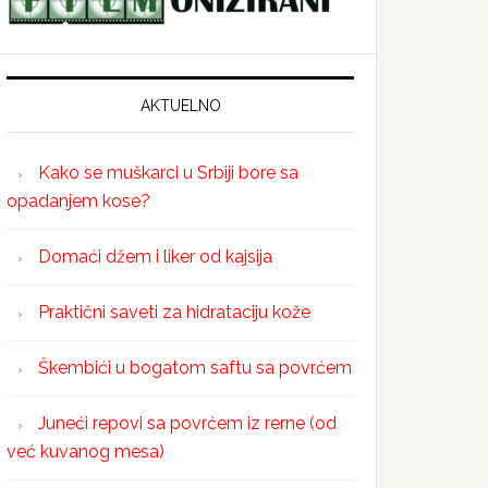
AKTUELNO
Kako se muškarci u Srbiji bore sa
opadanjem kose?
Domaći džem i liker od kajsija
Praktični saveti za hidrataciju kože
Škembići u bogatom saftu sa povrćem
Juneći repovi sa povrćem iz rerne (od
već kuvanog mesa)