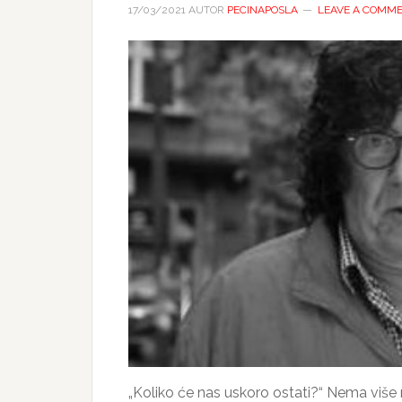
17/03/2021
AUTOR
PECINAPOSLA
LEAVE A COMM
„Koliko će nas uskoro ostati?“ Nema više 