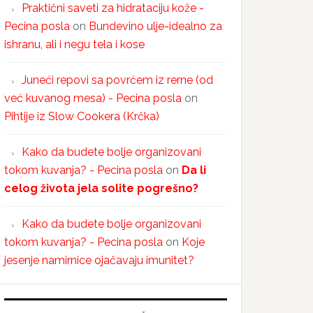
Praktični saveti za hidrataciju kože -
Pecina posla
on
Bundevino ulje-idealno za
ishranu, ali i negu tela i kose
Juneći repovi sa povrćem iz rerne (od
već kuvanog mesa) - Pecina posla
on
Pihtije iz Slow Cookera (Krčka)
Kako da budete bolje organizovani
tokom kuvanja? - Pecina posla
on
Da li
celog života jela solite pogrešno?
Kako da budete bolje organizovani
tokom kuvanja? - Pecina posla
on
Koje
jesenje namirnice ojačavaju imunitet?