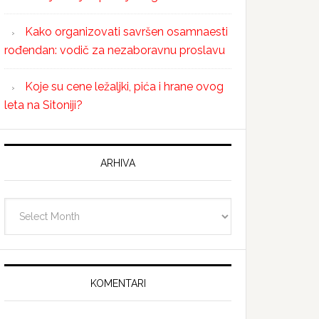
Kako organizovati savršen osamnaesti
rođendan: vodič za nezaboravnu proslavu
Koje su cene ležaljki, pića i hrane ovog
leta na Sitoniji?
ARHIVA
Arhiva
KOMENTARI