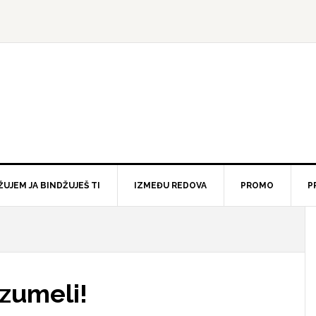
ŽUJEM JA BINDŽUJEŠ TI
IZMEĐU REDOVA
PROMO
P
azumeli!