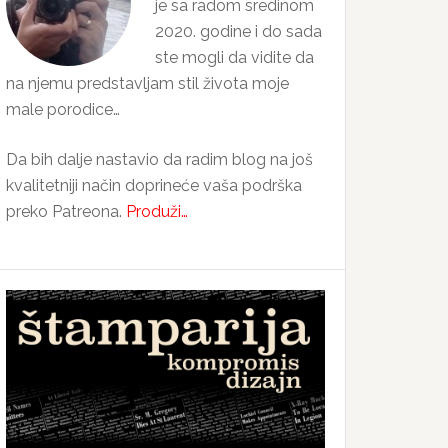
je sa radom sredinom
2020. godine i do sada
ste mogli da vidite da
na njemu predstavljam stil života moje
male porodice…
Da bih dalje nastavio da radim blog na još
kvalitetniji način doprineće vaša podrška
preko Patreona.
Produži…