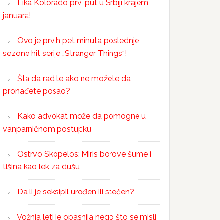
Lika Kolorado prvi put u Srbiji krajem
januara!
Ovo je prvih pet minuta poslednje
sezone hit serije „Stranger Things“!
Šta da radite ako ne možete da
pronađete posao?
Kako advokat može da pomogne u
vanparničnom postupku
Ostrvo Skopelos: Miris borove šume i
tišina kao lek za dušu
Da li je seksipil urođen ili stečen?
Vožnja leti je opasnija nego što se misli