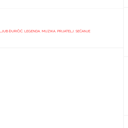
LJUB ĐURIČIĆ
,
LEGENDA
,
MUZIKA
,
PRIJATELJ
,
SEĆANJE