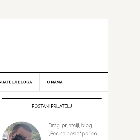
RIJATELJI BLOGA
O NAMA
Primary
Sidebar
POSTANI PRIJATELJ
Dragi prijatelji, blog
„Pecina posla“ počeo