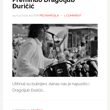
Đuričić
15/03/2021
AUTOR
PECINAPOSLA
1 COMMENT
Utihnuli su bubnjevi, danas nas je napustio i
Dragoljub Đuričić..