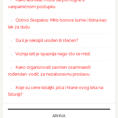
vanparničnom postupku
Ostrvo Skopelos: Miris borove šume i tišina kao
lek za dušu
Da li je seksipil urođen ili stečen?
Vožnja leti je opasnija nego što se misli
Kako organizovati savršen osamnaesti
rođendan: vodič za nezaboravnu proslavu
Koje su cene ležaljki, pića i hrane ovog leta na
Sitoniji?
ARHIVA