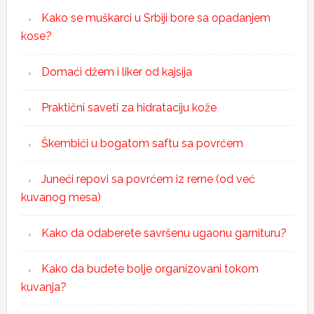
Kako se muškarci u Srbiji bore sa opadanjem
kose?
Domaći džem i liker od kajsija
Praktični saveti za hidrataciju kože
Škembići u bogatom saftu sa povrćem
Juneći repovi sa povrćem iz rerne (od već
kuvanog mesa)
Kako da odaberete savršenu ugaonu garnituru?
Kako da budete bolje organizovani tokom
kuvanja?