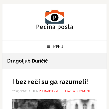
Skip
Skip
Skip
to
to
to
primary
main
primary
navigation
content
sidebar
MENU
Dragoljub Đuričić
I bez reči su ga razumeli!
17/03/2021
AUTOR
PECINAPOSLA
LEAVE A COMMENT