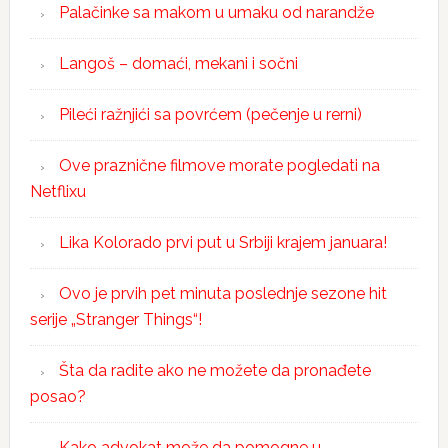
Palačinke sa makom u umaku od narandže
Langoš – domaći, mekani i sočni
Pileći ražnjići sa povrćem (pečenje u rerni)
Ove praznične filmove morate pogledati na
Netflixu
Lika Kolorado prvi put u Srbiji krajem januara!
Ovo je prvih pet minuta poslednje sezone hit
serije „Stranger Things“!
Šta da radite ako ne možete da pronađete
posao?
Kako advokat može da pomogne u