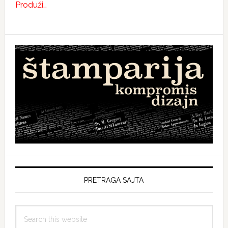
Produži…
PRETRAGA SAJTA
Search
this