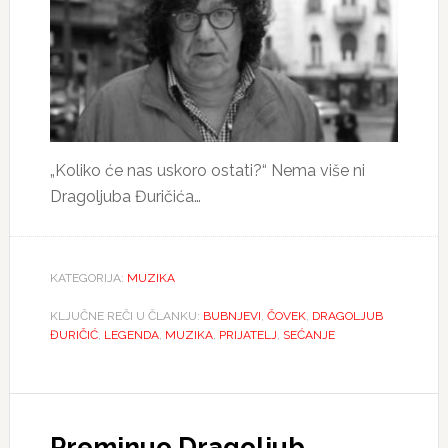
„Koliko će nas uskoro ostati?“ Nema više ni
Dragoljuba Đuričića…
KATEGORIJA:
MUZIKA
KLJUČNE REČI U ČLANKU:
BUBNJEVI
,
ČOVEK
,
DRAGOLJUB
ĐURIČIĆ
,
LEGENDA
,
MUZIKA
,
PRIJATELJ
,
SEĆANJE
Preminuo Dragoljub