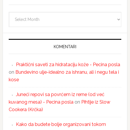
Arhiva
KOMENTARI
Praktični saveti za hidrataciju kože - Pecina posla
on
Bundevino ulje-idealno za ishranu, ali i negu tela i
kose
Juneći repovi sa povrćem iz rerne (od već
kuvanog mesa) - Pecina posla
on
Pihtije iz Slow
Cookera (Krčka)
Kako da budete bolje organizovani tokom