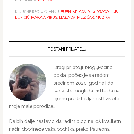
KATEGORIJA:
MUZIKA
KLJUČNE REČI U ČLANKU:
BUBNJAR
,
COVID-19
,
DRAGOLJUB
ĐURIČIĆ
,
KORONA VIRUS
,
LEGENDA
,
MUZIČAR
,
MUZIKA
Primary
Sidebar
POSTANI PRIJATELJ
Dragi prijatelji, blog „Pecina
posla“ počeo je sa radom
sredinom 2020. godine i do
sada ste mogli da vidite da na
njemu predstavljam stil života
moje male porodice…
Da bih dalje nastavio da radim blog na još kvalitetniji
način doprineće vaša podrška preko Patreona.