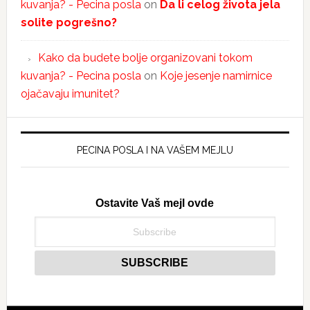
kuvanja? - Pecina posla
on
Da li celog života jela
solite pogrešno?
Kako da budete bolje organizovani tokom
kuvanja? - Pecina posla
on
Koje jesenje namirnice
ojačavaju imunitet?
PECINA POSLA I NA VAŠEM MEJLU
Ostavite Vaš mejl ovde