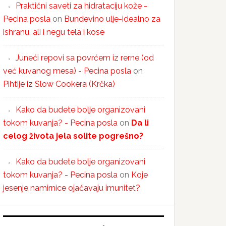
Praktični saveti za hidrataciju kože -
Pecina posla
on
Bundevino ulje-idealno za
ishranu, ali i negu tela i kose
Juneći repovi sa povrćem iz rerne (od
već kuvanog mesa) - Pecina posla
on
Pihtije iz Slow Cookera (Krčka)
Kako da budete bolje organizovani
tokom kuvanja? - Pecina posla
on
Da li
celog života jela solite pogrešno?
Kako da budete bolje organizovani
tokom kuvanja? - Pecina posla
on
Koje
jesenje namirnice ojačavaju imunitet?