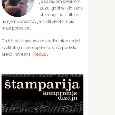
je sa radom sredinom
2020. godine i do sada
ste mogli da vidite da
na njemu predstavljam stil života moje
male porodice…
Da bih dalje nastavio da radim blog na još
kvalitetniji način doprineće vaša podrška
preko Patreona.
Produži…