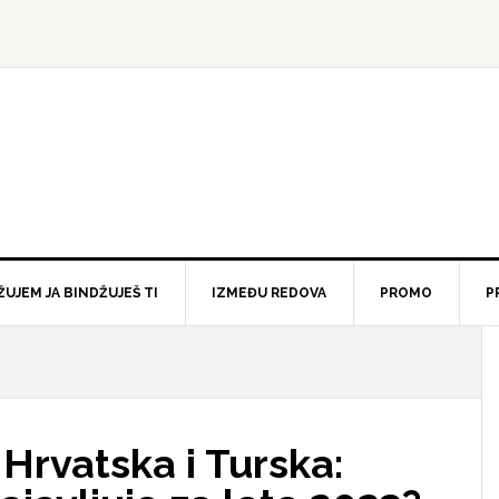
ŽUJEM JA BINDŽUJEŠ TI
IZMEĐU REDOVA
PROMO
P
 Hrvatska i Turska: