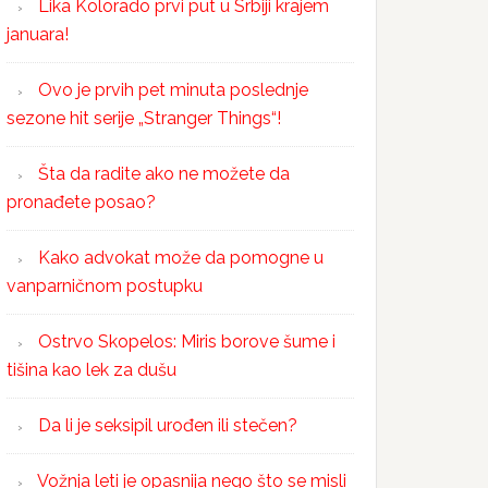
Lika Kolorado prvi put u Srbiji krajem
januara!
Ovo je prvih pet minuta poslednje
sezone hit serije „Stranger Things“!
Šta da radite ako ne možete da
pronađete posao?
Kako advokat može da pomogne u
vanparničnom postupku
Ostrvo Skopelos: Miris borove šume i
tišina kao lek za dušu
Da li je seksipil urođen ili stečen?
Vožnja leti je opasnija nego što se misli