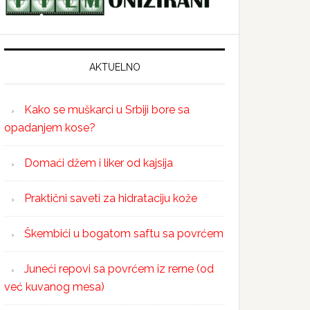
AKTUELNO
Kako se muškarci u Srbiji bore sa
opadanjem kose?
Domaći džem i liker od kajsija
Praktični saveti za hidrataciju kože
Škembići u bogatom saftu sa povrćem
Juneći repovi sa povrćem iz rerne (od
već kuvanog mesa)