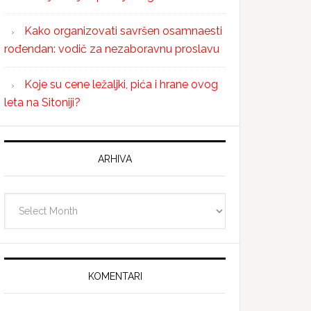
Kako organizovati savršen osamnaesti
rođendan: vodič za nezaboravnu proslavu
Koje su cene ležaljki, pića i hrane ovog
leta na Sitoniji?
ARHIVA
Arhiva
KOMENTARI