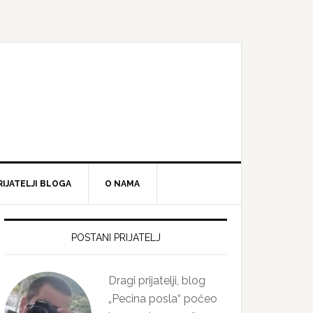
RIJATELJI BLOGA
O NAMA
Primary
Sidebar
POSTANI PRIJATELJ
Dragi prijatelji, blog
„Pecina posla“ počeo