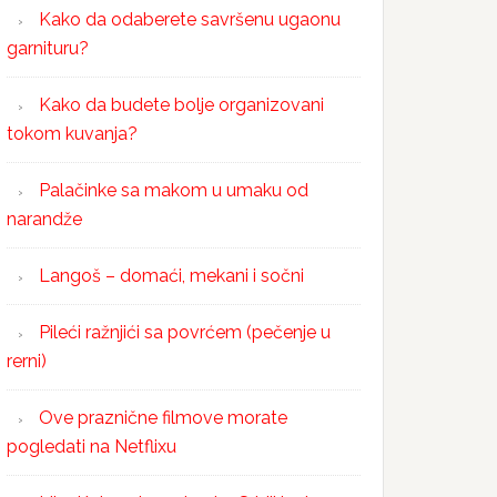
Kako da odaberete savršenu ugaonu
garnituru?
Kako da budete bolje organizovani
tokom kuvanja?
Palačinke sa makom u umaku od
narandže
Langoš – domaći, mekani i sočni
Pileći ražnjići sa povrćem (pečenje u
rerni)
Ove praznične filmove morate
pogledati na Netflixu