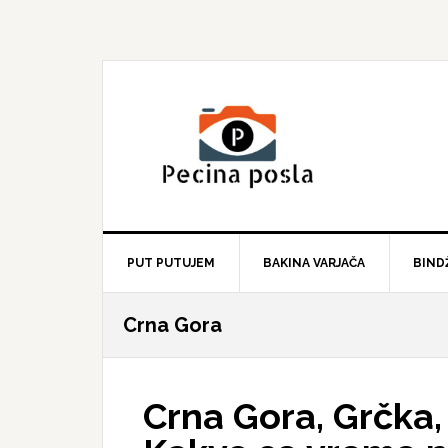
Skip
Skip
Skip
to
to
to
primary
main
primary
navigation
content
sidebar
PUT PUTUJEM
BAKINA VARJAČA
BIND
Crna Gora
Crna Gora, Grčka,