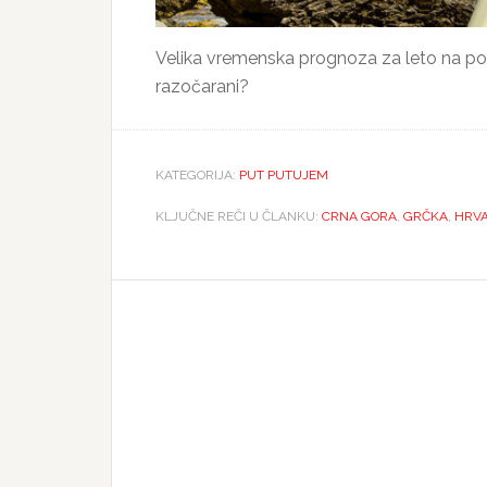
Velika vremenska prognoza za leto na pop
razočarani?
KATEGORIJA:
PUT PUTUJEM
KLJUČNE REČI U ČLANKU:
CRNA GORA
,
GRČKA
,
HRV