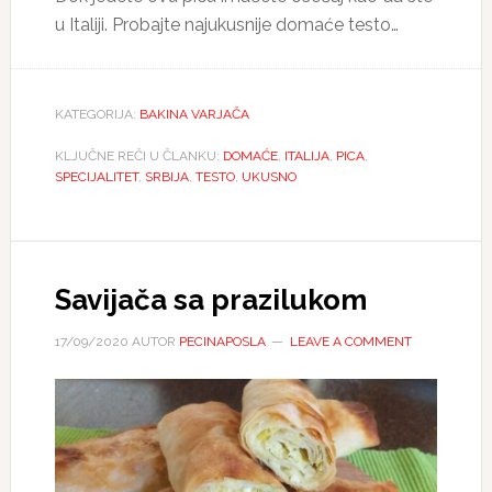
u Italiji. Probajte najukusnije domaće testo…
KATEGORIJA:
BAKINA VARJAČA
KLJUČNE REČI U ČLANKU:
DOMAĆE
,
ITALIJA
,
PICA
,
SPECIJALITET
,
SRBIJA
,
TESTO
,
UKUSNO
Savijača sa prazilukom
17/09/2020
AUTOR
PECINAPOSLA
LEAVE A COMMENT