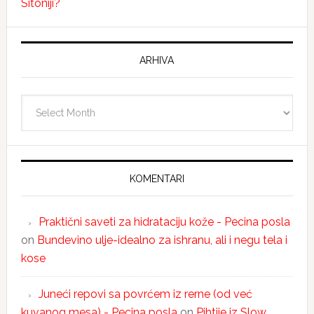
Sitoniji?
ARHIVA
Arhiva
KOMENTARI
Praktični saveti za hidrataciju kože - Pecina posla
on
Bundevino ulje-idealno za ishranu, ali i negu tela i
kose
Juneći repovi sa povrćem iz rerne (od već
kuvanog mesa) - Pecina posla
on
Pihtije iz Slow