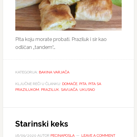
Pita koju morate probati. Praziluk i sir kao
odličan „tandem“…
KATEGORIJA:
BAKINA VARJAČA
KLJUČNE REČI U ČLANKU:
DOMAĆE
,
PITA
,
PITA SA
PRAZILUKOM
,
PRAZILUK
,
SAVIJAČA
,
UKUSNO
Starinski keks
16/09/2020
AUTOR
PECINAPOSLA
LEAVE A COMMENT