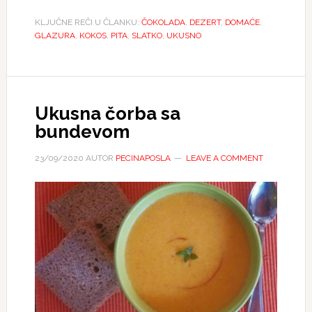
KLJUČNE REČI U ČLANKU:
ČOKOLADA
,
DEZERT
,
DOMAĆE
,
GLAZURA
,
KOKOS
,
PITA
,
SLATKO
,
UKUSNO
Ukusna čorba sa
bundevom
23/09/2020
AUTOR
PECINAPOSLA
LEAVE A COMMENT