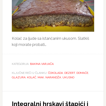
Kolač za ljude sa istančanim ukusom. Slatkiš
koji morate probati…
KATEGORIJA:
BAKINA VARJAČA
KLJUČNE REČI U ČLANKU:
ČOKOLADA
,
DEZERT
,
DOMAĆE
,
GLAZURA
,
KOLAČ
,
MAK
,
NARANDŽA
,
UKUSNO
Integralni hrskavi štapići i