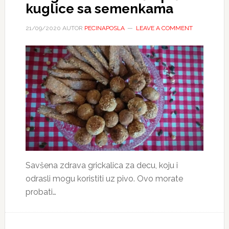
kuglice sa semenkama
21/09/2020
AUTOR
PECINAPOSLA
LEAVE A COMMENT
Savšena zdrava grickalica za decu, koju i
odrasli mogu koristiti uz pivo. Ovo morate
probati…