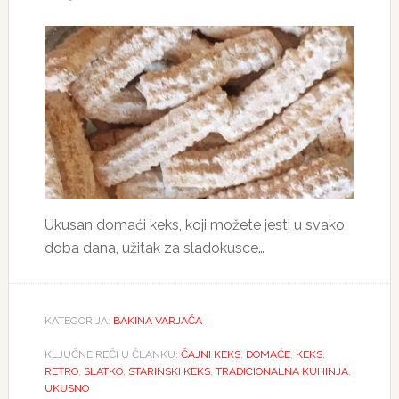
Ukusan domaći keks, koji možete jesti u svako
doba dana, užitak za sladokusce…
KATEGORIJA:
BAKINA VARJAČA
KLJUČNE REČI U ČLANKU:
ČAJNI KEKS
,
DOMAĆE
,
KEKS
,
RETRO
,
SLATKO
,
STARINSKI KEKS
,
TRADICIONALNA KUHINJA
,
UKUSNO