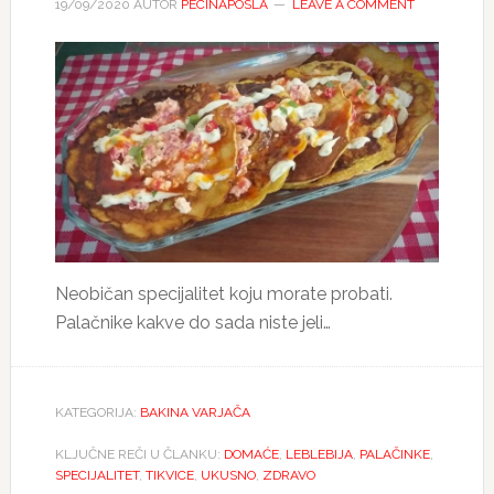
19/09/2020
AUTOR
PECINAPOSLA
LEAVE A COMMENT
Neobičan specijalitet koju morate probati.
Palačnike kakve do sada niste jeli…
KATEGORIJA:
BAKINA VARJAČA
KLJUČNE REČI U ČLANKU:
DOMAĆE
,
LEBLEBIJA
,
PALAČINKE
,
SPECIJALITET
,
TIKVICE
,
UKUSNO
,
ZDRAVO