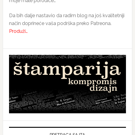
moje male porodice…
Da bih dalje nastavio da radim blog na još kvalitetniji
način doprineće vaša podrška preko Patreona.
Produži…