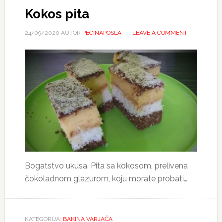
Kokos pita
24/09/2020
AUTOR
PECINAPOSLA
LEAVE A COMMENT
Bogatstvo ukusa. Pita sa kokosom, prelivena
čokoladnom glazurom, koju morate probati…
KATEGORIJA:
BAKINA VARJAČA