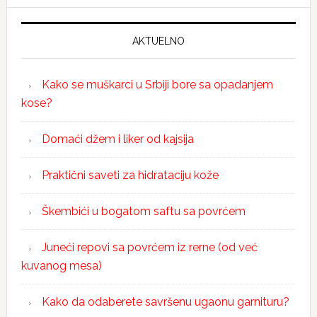
AKTUELNO
Kako se muškarci u Srbiji bore sa opadanjem
kose?
Domaći džem i liker od kajsija
Praktični saveti za hidrataciju kože
Škembići u bogatom saftu sa povrćem
Juneći repovi sa povrćem iz rerne (od već
kuvanog mesa)
Kako da odaberete savršenu ugaonu garnituru?