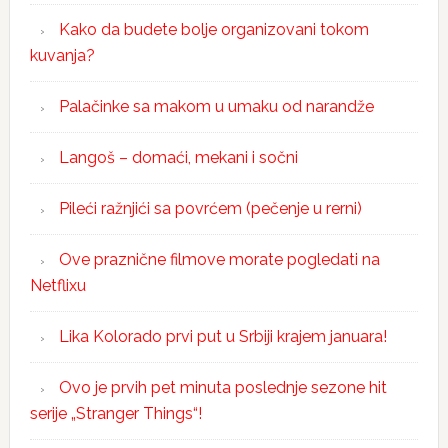
Kako da budete bolje organizovani tokom
kuvanja?
Palačinke sa makom u umaku od narandže
Langoš – domaći, mekani i sočni
Pileći ražnjići sa povrćem (pečenje u rerni)
Ove praznične filmove morate pogledati na
Netflixu
Lika Kolorado prvi put u Srbiji krajem januara!
Ovo je prvih pet minuta poslednje sezone hit
serije „Stranger Things“!