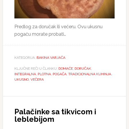
Predlog za doručak ili večeru. Ovu ukusnu
pogaču morate probati…
KATEGORIJA:
BAKINA VARJAČA
KLJUČNE REČI U ČLANKU:
DOMAĆE
,
DORUČAK
,
INTEGRALNA
,
PLOTNA
,
POGAČA
,
TRADICIONALNA KUHINJA
,
UKUSNO
,
VEČERA
Palačinke sa tikvicom i
leblebijom