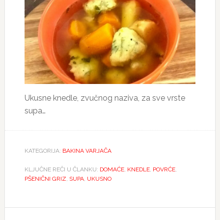
Ukusne knedle, zvučnog naziva, za sve vrste
supa…
KATEGORIJA:
BAKINA VARJAČA
KLJUČNE REČI U ČLANKU:
DOMAĆE
,
KNEDLE
,
POVRĆE
,
PŠENIČNI GRIZ
,
SUPA
,
UKUSNO