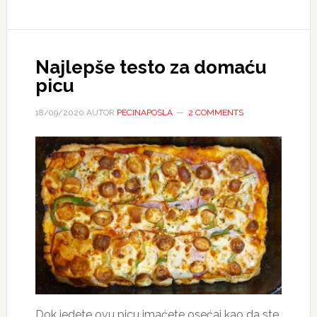
Najlepše testo za domaću
picu
18/09/2020
AUTOR
PECINAPOSLA
2 COMMENTS
Dok jedete ovu picu imaćete osećaj kao da ste