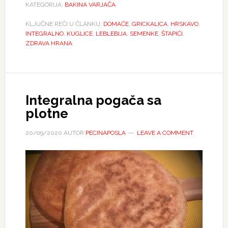
KATEGORIJA:
BAKINA VARJAČA
KLJUČNE REČI U ČLANKU:
DOMAĆE
,
GRICKALICA
,
HRSKAVO
,
INTEGRALNO
,
KUGLICE
,
LEBLEBIJA
,
SEMENKE
,
ŠTAPIĆI
,
ZDRAVA HRANA
Integralna pogača sa
plotne
20/09/2020
AUTOR
PECINAPOSLA
LEAVE A COMMENT