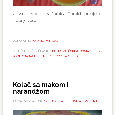
Ukusna okrepljujuća čorbica. Obrok iili predjelo,
izbor je vaš…
KATEGORIJA:
BAKINA VARJAČA
KLJUČNE REČI U ČLANKU:
BUNDEVA
,
ČORBA
,
DOMAĆE
,
JELO
,
OKREPLJUJUĆE
,
PREDJELO
,
TOPLO
,
UKUSNO
Kolač sa makom i
narandžom
22/09/2020
AUTOR
PECINAPOSLA
LEAVE A COMMENT