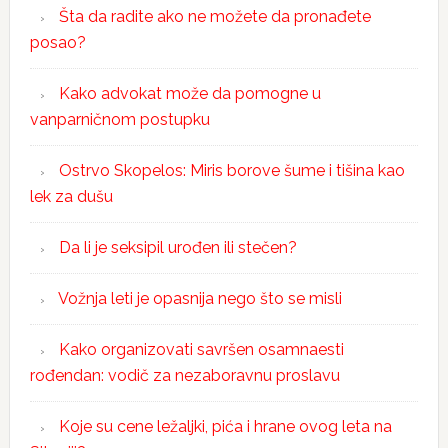
Šta da radite ako ne možete da pronađete
posao?
Kako advokat može da pomogne u
vanparničnom postupku
Ostrvo Skopelos: Miris borove šume i tišina kao
lek za dušu
Da li je seksipil urođen ili stečen?
Vožnja leti je opasnija nego što se misli
Kako organizovati savršen osamnaesti
rođendan: vodič za nezaboravnu proslavu
Koje su cene ležaljki, pića i hrane ovog leta na