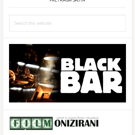
PRETRAGA SAJTA
Search
this
website