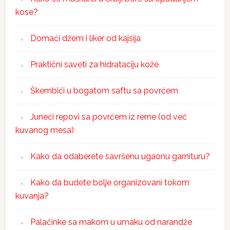
kose?
Domaći džem i liker od kajsija
Praktični saveti za hidrataciju kože
Škembići u bogatom saftu sa povrćem
Juneći repovi sa povrćem iz rerne (od već
kuvanog mesa)
Kako da odaberete savršenu ugaonu garnituru?
Kako da budete bolje organizovani tokom
kuvanja?
Palačinke sa makom u umaku od narandže