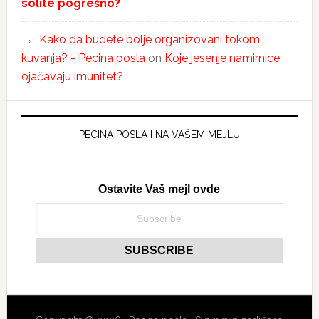
solite pogrešno?
Kako da budete bolje organizovani tokom
kuvanja? - Pecina posla
on
Koje jesenje namirnice
ojačavaju imunitet?
PECINA POSLA I NA VAŠEM MEJLU
Ostavite Vaš mejl ovde