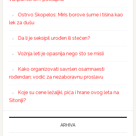
Ostrvo Skopelos: Miris borove šume i tišina kao
lek za dušu
Da li je seksipil urođen ili stečen?
Vožnja leti je opasnija nego što se misli
Kako organizovati savršen osamnaesti
rođendan: vodič za nezaboravnu proslavu
Koje su cene ležaljki, pića i hrane ovog leta na
Sitoniji?
ARHIVA