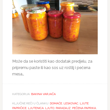
Može da se koristiti kao dodatak predjelu, za
pripremu paste ili kao sos uz roštilj i pečena
mesa…
KATEGORIJA:
BAKINA VARJAČA
KLJUČNE REČI U ČLANKU:
DOMAĆE
,
LESKOVAC
,
LJUTE
PAPRIČICE
,
LJUTENICA
,
LJUTO
,
PARADAJZ
,
PEČENA PAPRIKA
,