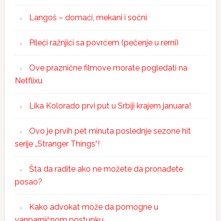
Langoš – domaći, mekani i sočni
Pileći ražnjići sa povrćem (pečenje u rerni)
Ove praznične filmove morate pogledati na
Netflixu
Lika Kolorado prvi put u Srbiji krajem januara!
Ovo je prvih pet minuta poslednje sezone hit
serije „Stranger Things“!
Šta da radite ako ne možete da pronađete
posao?
Kako advokat može da pomogne u
vanparničnom postupku