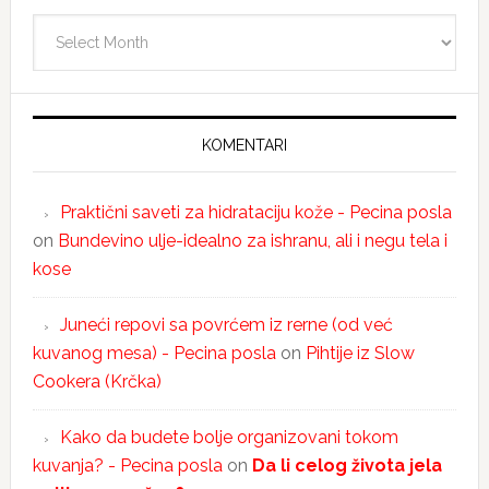
Arhiva
KOMENTARI
Praktični saveti za hidrataciju kože - Pecina posla
on
Bundevino ulje-idealno za ishranu, ali i negu tela i
kose
Juneći repovi sa povrćem iz rerne (od već
kuvanog mesa) - Pecina posla
on
Pihtije iz Slow
Cookera (Krčka)
Kako da budete bolje organizovani tokom
kuvanja? - Pecina posla
on
Da li celog života jela