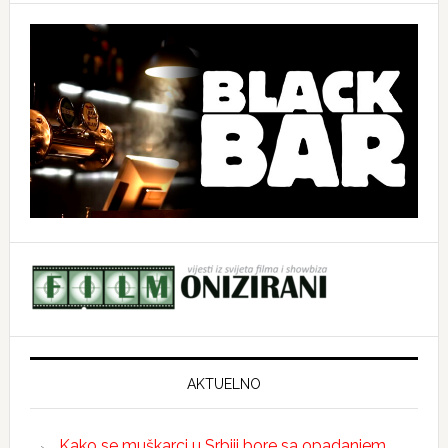
AKTUELNO
Kako se muškarci u Srbiji bore sa opadanjem