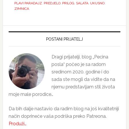
PLAVI PARADAJZ
,
PREDJELO
,
PRILOG
,
SALATA
,
UKUSNO
,
ZIMNICA
Primary
Sidebar
POSTANI PRIJATELJ
Dragi prijatelji, blog „Pecina
posla“ počeo je sa radom
sredinom 2020. godine i do
sada ste mogli da vidite da na
njemu predstavljam stil života
moje male porodice…
Da bih dalje nastavio da radim blog na još kvalitetniji
način doprineće vaša podrška preko Patreona.
Produži…