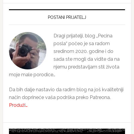
Primary
Sidebar
POSTANI PRIJATELJ
Dragi prijatelji, blog „Pecina
posla“ počeo je sa radom
sredinom 2020. godine i do
sada ste mogli da vidite da na
njemu predstavljam stil života
moje male porodice…
Da bih dalje nastavio da radim blog na još kvalitetniji
način doprineće vaša podrška preko Patreona.
Produži…