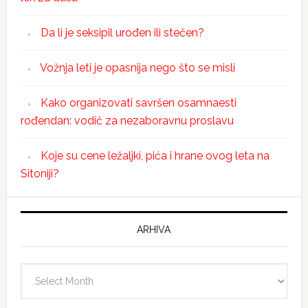
Da li je seksipil urođen ili stečen?
Vožnja leti je opasnija nego što se misli
Kako organizovati savršen osamnaesti
rođendan: vodič za nezaboravnu proslavu
Koje su cene ležaljki, pića i hrane ovog leta na
Sitoniji?
ARHIVA
Arhiva