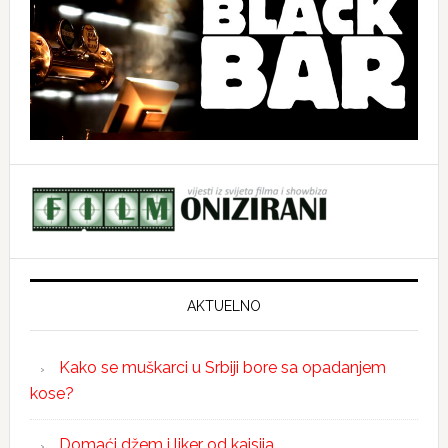
AKTUELNO
Kako se muškarci u Srbiji bore sa opadanjem
kose?
Domaći džem i liker od kajsija