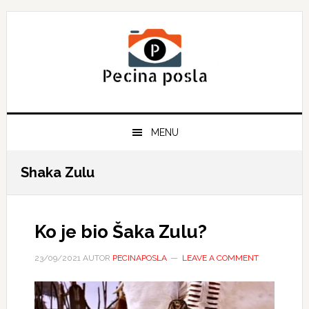
Skip
Skip
Skip
to
to
to
primary
main
primary
navigation
content
sidebar
MENU
Shaka Zulu
Ko je bio Šaka Zulu?
23/09/2021
AUTOR
PECINAPOSLA
LEAVE A COMMENT