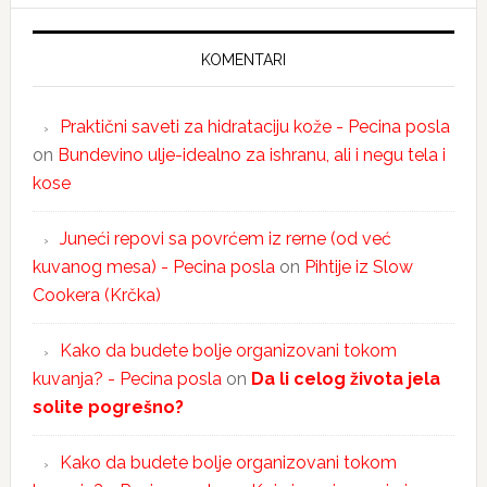
KOMENTARI
Praktični saveti za hidrataciju kože - Pecina posla
on
Bundevino ulje-idealno za ishranu, ali i negu tela i
kose
Juneći repovi sa povrćem iz rerne (od već
kuvanog mesa) - Pecina posla
on
Pihtije iz Slow
Cookera (Krčka)
Kako da budete bolje organizovani tokom
kuvanja? - Pecina posla
on
Da li celog života jela
solite pogrešno?
Kako da budete bolje organizovani tokom