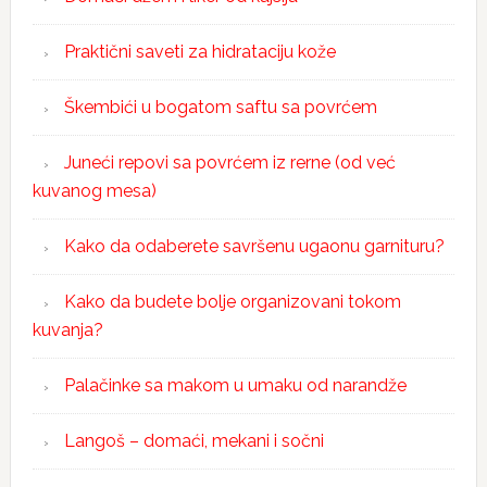
Praktični saveti za hidrataciju kože
Škembići u bogatom saftu sa povrćem
Juneći repovi sa povrćem iz rerne (od već
kuvanog mesa)
Kako da odaberete savršenu ugaonu garnituru?
Kako da budete bolje organizovani tokom
kuvanja?
Palačinke sa makom u umaku od narandže
Langoš – domaći, mekani i sočni