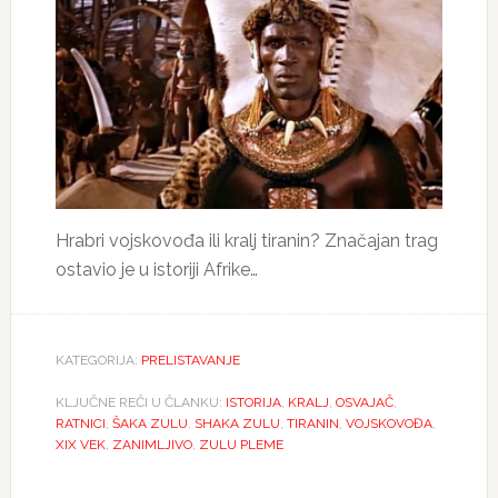
Hrabri vojskovođa ili kralj tiranin? Značajan trag
ostavio je u istoriji Afrike…
KATEGORIJA:
PRELISTAVANJE
KLJUČNE REČI U ČLANKU:
ISTORIJA
,
KRALJ
,
OSVAJAČ
,
RATNICI
,
ŠAKA ZULU
,
SHAKA ZULU
,
TIRANIN
,
VOJSKOVOĐA
,
XIX VEK
,
ZANIMLJIVO
,
ZULU PLEME