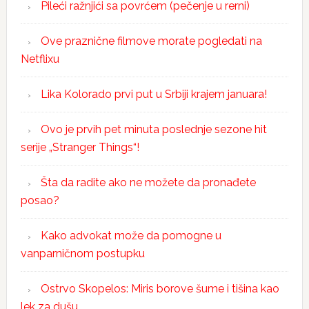
Pileći ražnjići sa povrćem (pečenje u rerni)
Ove praznične filmove morate pogledati na
Netflixu
Lika Kolorado prvi put u Srbiji krajem januara!
Ovo je prvih pet minuta poslednje sezone hit
serije „Stranger Things“!
Šta da radite ako ne možete da pronađete
posao?
Kako advokat može da pomogne u
vanparničnom postupku
Ostrvo Skopelos: Miris borove šume i tišina kao
lek za dušu