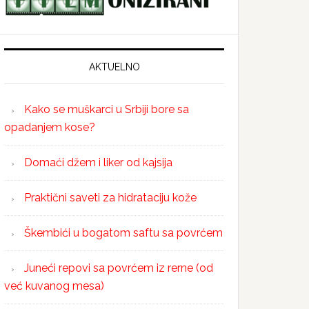
AKTUELNO
Kako se muškarci u Srbiji bore sa
opadanjem kose?
Domaći džem i liker od kajsija
Praktični saveti za hidrataciju kože
Škembići u bogatom saftu sa povrćem
Juneći repovi sa povrćem iz rerne (od
već kuvanog mesa)