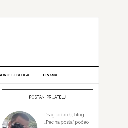
RIJATELJI BLOGA
O NAMA
Primary
Sidebar
POSTANI PRIJATELJ
Dragi prijatelji, blog
„Pecina posla“ počeo