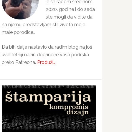
je sa radom sredinom
2020. godine i do sada
ste mogli da vidite da
na njemu predstavljam stil života moje
male porodice…
Da bih dalje nastavio da radim blog na još
kvalitetniji način doprineće vaša podrška
preko Patreona.
Produži…