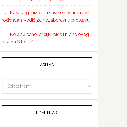
Kako organizovati savršen osamnaesti
rođendan: vodič za nezaboravnu proslavu
Koje su cene ležaljki, pića i hrane ovog
leta na Sitoniji?
ARHIVA
Arhiva
KOMENTARI