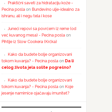
Praktični saveti za hidrataciju kože -
Pecina posla
on
Bundevino ulje-idealno za
ishranu, ali i negu tela i kose
Juneći repovi sa povrćem iz rerne (od
već kuvanog mesa) - Pecina posla
on
Pihtije iz Slow Cookera (Krčka)
Kako da budete bolje organizovani
tokom kuvanja? - Pecina posla
on
Da li
celog života jela solite pogrešno?
Kako da budete bolje organizovani
tokom kuvanja? - Pecina posla
on
Koje
jesenje namirnice ojačavaju imunitet?