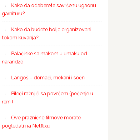
Kako da odaberete savršenu ugaonu
garnituru?
Kako da budete bolje organizovani
tokom kuvanja?
Palačinke sa makom u umaku od
narandže
Langoš – domaći, mekani i sočni
Pileći ražnjići sa povrćem (pečenje u
rerni)
Ove praznične filmove morate
pogledati na Netflixu