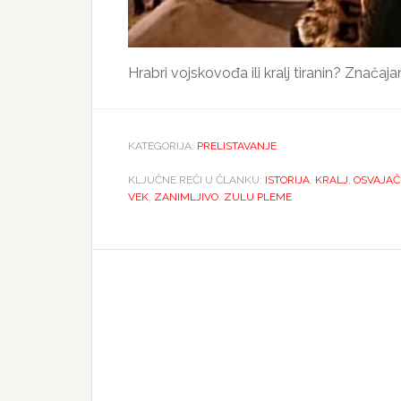
Hrabri vojskovođa ili kralj tiranin? Značajan 
KATEGORIJA:
PRELISTAVANJE
KLJUČNE REČI U ČLANKU:
ISTORIJA
,
KRALJ
,
OSVAJAČ
VEK
,
ZANIMLJIVO
,
ZULU PLEME