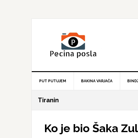
Skip
Skip
Skip
to
to
to
primary
main
primary
navigation
content
sidebar
PUT PUTUJEM
BAKINA VARJAČA
BIND
Tiranin
Ko je bio Šaka Zu