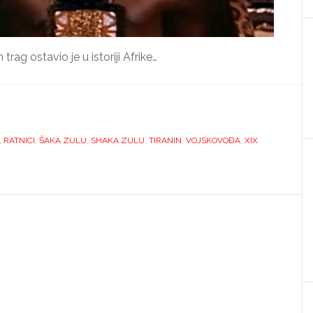
trag ostavio je u istoriji Afrike…
,
RATNICI
,
ŠAKA ZULU
,
SHAKA ZULU
,
TIRANIN
,
VOJSKOVOĐA
,
XIX