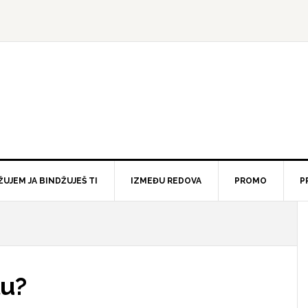
ŽUJEM JA BINDŽUJEŠ TI
IZMEĐU REDOVA
PROMO
P
lu?