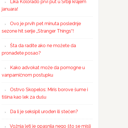
Lika Kolorado prvi put u Srbiji krajem
januara!
Ovo je prvih pet minuta poslednje
sezone hit serije „Stranger Things“!
Šta da radite ako ne možete da
pronađete posao?
Kako advokat može da pomogne u
vanparničnom postupku
Ostrvo Skopelos: Miris borove šume i
tišina kao lek za dušu
Da li je seksipil urođen ili stečen?
Vožnja leti je opasnija nego što se misli