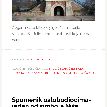
Čegar, mesto bitke koja je ušla u istoriju.
Vojvoda Sinđelić-simbol hrabrosti koja nema
cenu…
KATEGORIJA:
PUT PUTUJEM
KLJUČNE REČI U ČLANKU:
BRDO
,
ČEGAR
,
ĆELE KULA
,
ISTORIJA
,
NIŠ
,
PRVI SRPSKI USTANAK
,
SPOMENIK
,
TROŠARINA
Spomenik oslobodiocima-
jedan od simbola Niša