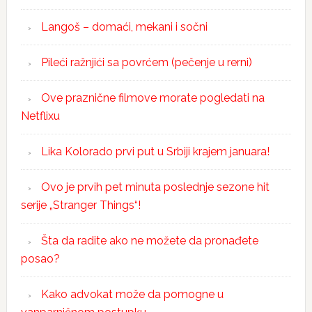
Langoš – domaći, mekani i sočni
Pileći ražnjići sa povrćem (pečenje u rerni)
Ove praznične filmove morate pogledati na
Netflixu
Lika Kolorado prvi put u Srbiji krajem januara!
Ovo je prvih pet minuta poslednje sezone hit
serije „Stranger Things“!
Šta da radite ako ne možete da pronađete
posao?
Kako advokat može da pomogne u