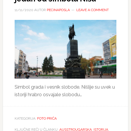
11/11/2020
AUTOR
PECINAPOSLA
LEAVE A COMMENT
Simbol grada i vesnik slobode. Nišlije su uvek u
istoriji hrabro osvajale slobodu…
KATEGORIJA:
FOTO PRIĆA
KLJUČNE REČI U ČLANKU:
AUSSTROUGARSKA
,
ISTORIJA
,