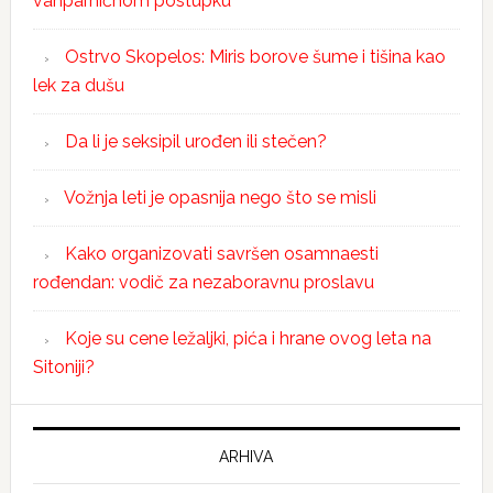
vanparničnom postupku
Ostrvo Skopelos: Miris borove šume i tišina kao
lek za dušu
Da li je seksipil urođen ili stečen?
Vožnja leti je opasnija nego što se misli
Kako organizovati savršen osamnaesti
rođendan: vodič za nezaboravnu proslavu
Koje su cene ležaljki, pića i hrane ovog leta na
Sitoniji?
ARHIVA