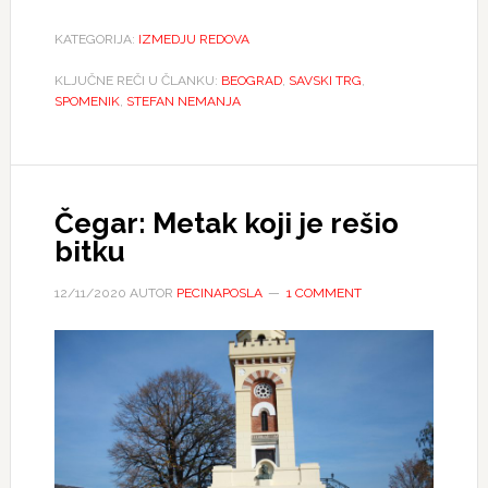
KATEGORIJA:
IZMEDJU REDOVA
KLJUČNE REČI U ČLANKU:
BEOGRAD
,
SAVSKI TRG
,
SPOMENIK
,
STEFAN NEMANJA
Čegar: Metak koji je rešio
bitku
12/11/2020
AUTOR
PECINAPOSLA
1 COMMENT