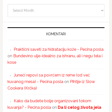
Arhiva
KOMENTARI
Praktični saveti za hidrataciju kože - Pecina posla
on
Bundevino ulje-idealno za ishranu, ali i negu tela i
kose
Juneći repovi sa povrćem iz rerne (od već
kuvanog mesa) - Pecina posla
on
Pihtije iz Slow
Cookera (Krčka)
Kako da budete bolje organizovani tokom
kuvanja? - Pecina posla
on
Da li celog života jela