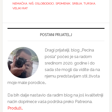
NEMAČKA
,
NIŠ
,
OSLOBODIOCI
,
SPOMENIK
,
SRBIJA
,
TURSKA
,
VELIKI RAT
Primary
Sidebar
POSTANI PRIJATELJ
Dragi prijatelji, blog „Pecina
posla“ počeo je sa radom
sredinom 2020. godine i do
sada ste mogli da vidite da na
njemu predstavljam stil života
moje male porodice…
Da bih dalje nastavio da radim blog na još kvalitetniji
način doprineće vaša podrška preko Patreona.
Produži…