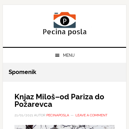
Skip
Skip
Skip
to
to
to
primary
main
primary
navigation
content
sidebar
MENU
Spomenik
Knjaz Miloš–od Pariza do
Požarevca
21/01/2021
AUTOR
PECINAPOSLA
LEAVE A COMMENT