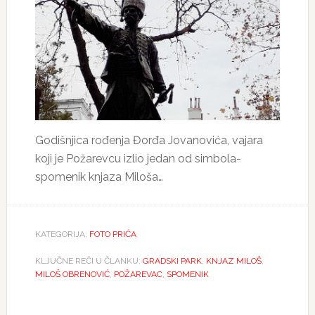
Godišnjica rođenja Đorđa Jovanovića, vajara
koji je Požarevcu izlio jedan od simbola-
spomenik knjaza Miloša…
KATEGORIJA:
FOTO PRIĆA
KLJUČNE REČI U ČLANKU:
GRADSKI PARK
,
KNJAZ MILOŠ
,
MILOŠ OBRENOVIĆ
,
POŽAREVAC
,
SPOMENIK