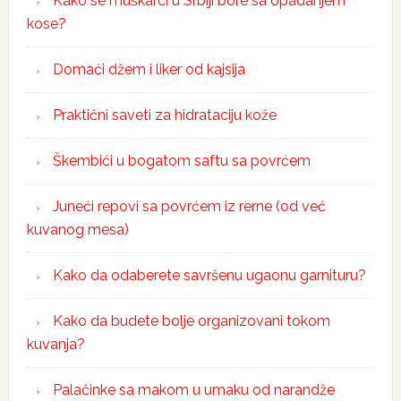
Kako se muškarci u Srbiji bore sa opadanjem
kose?
Domaći džem i liker od kajsija
Praktični saveti za hidrataciju kože
Škembići u bogatom saftu sa povrćem
Juneći repovi sa povrćem iz rerne (od već
kuvanog mesa)
Kako da odaberete savršenu ugaonu garnituru?
Kako da budete bolje organizovani tokom
kuvanja?
Palačinke sa makom u umaku od narandže