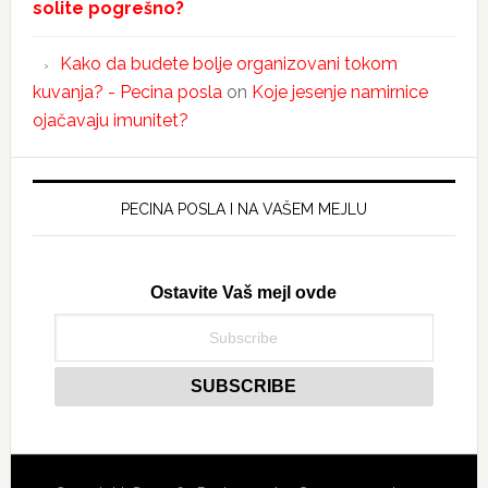
solite pogrešno?
Kako da budete bolje organizovani tokom
kuvanja? - Pecina posla
on
Koje jesenje namirnice
ojačavaju imunitet?
PECINA POSLA I NA VAŠEM MEJLU
Ostavite Vaš mejl ovde