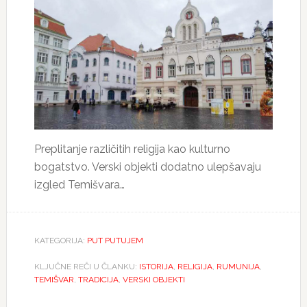
Preplitanje različitih religija kao kulturno
bogatstvo. Verski objekti dodatno ulepšavaju
izgled Temišvara…
KATEGORIJA:
PUT PUTUJEM
KLJUČNE REČI U ČLANKU:
ISTORIJA
,
RELIGIJA
,
RUMUNIJA
,
TEMIŠVAR
,
TRADICIJA
,
VERSKI OBJEKTI