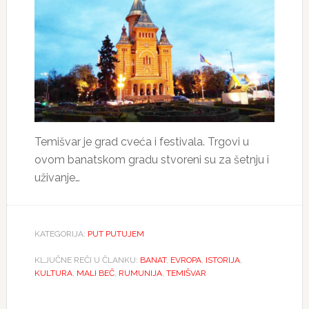
Temišvar je grad cveća i festivala. Trgovi u
ovom banatskom gradu stvoreni su za šetnju i
uživanje…
KATEGORIJA:
PUT PUTUJEM
KLJUČNE REČI U ČLANKU:
BANAT
,
EVROPA
,
ISTORIJA
,
KULTURA
,
MALI BEČ
,
RUMUNIJA
,
TEMIŠVAR