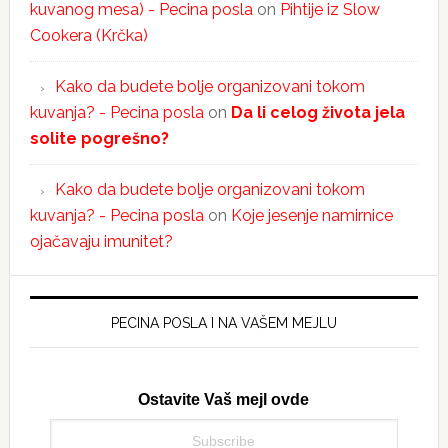
kuvanog mesa) - Pecina posla
on
Pihtije iz Slow
Cookera (Krčka)
Kako da budete bolje organizovani tokom
kuvanja? - Pecina posla
on
Da li celog života jela
solite pogrešno?
Kako da budete bolje organizovani tokom
kuvanja? - Pecina posla
on
Koje jesenje namirnice
ojačavaju imunitet?
PECINA POSLA I NA VAŠEM MEJLU
Ostavite Vaš mejl ovde