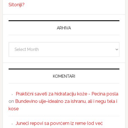
Sitoniji?
ARHIVA
Arhiva
KOMENTARI
Praktični saveti za hidrataciju kože - Pecina posla
on
Bundevino ulje-idealno za ishranu, ali i negu tela i
kose
Juneći repovi sa povrćem iz rerne (od već