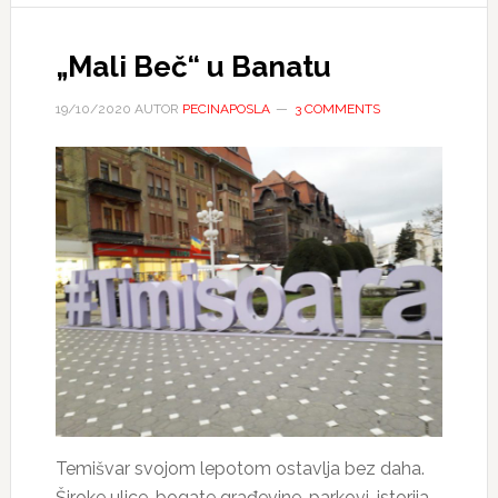
„Mali Beč“ u Banatu
19/10/2020
AUTOR
PECINAPOSLA
3 COMMENTS
Temišvar svojom lepotom ostavlja bez daha.
Široke ulice, bogate građevine, parkovi-istorija