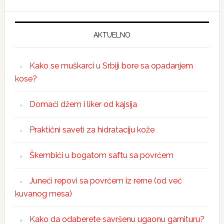
AKTUELNO
Kako se muškarci u Srbiji bore sa opadanjem
kose?
Domaći džem i liker od kajsija
Praktični saveti za hidrataciju kože
Škembići u bogatom saftu sa povrćem
Juneći repovi sa povrćem iz rerne (od već
kuvanog mesa)
Kako da odaberete savršenu ugaonu garnituru?