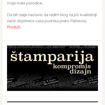
moje male porodice…
Da bih dalje nastavio da radim blog na još kvalitetniji
način doprineće vaša podrška preko Patreona.
Produži…