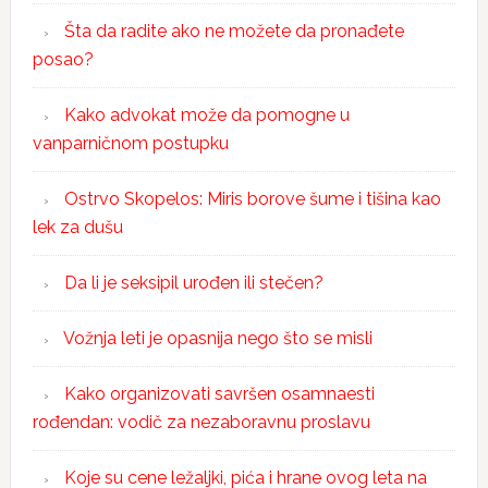
Šta da radite ako ne možete da pronađete
posao?
Kako advokat može da pomogne u
vanparničnom postupku
Ostrvo Skopelos: Miris borove šume i tišina kao
lek za dušu
Da li je seksipil urođen ili stečen?
Vožnja leti je opasnija nego što se misli
Kako organizovati savršen osamnaesti
rođendan: vodič za nezaboravnu proslavu
Koje su cene ležaljki, pića i hrane ovog leta na