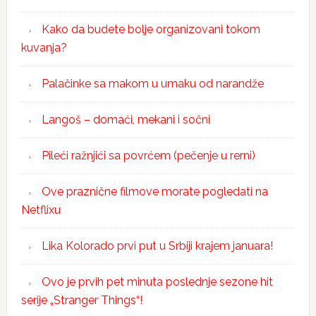
Kako da budete bolje organizovani tokom
kuvanja?
Palačinke sa makom u umaku od narandže
Langoš – domaći, mekani i sočni
Pileći ražnjići sa povrćem (pečenje u rerni)
Ove praznične filmove morate pogledati na
Netflixu
Lika Kolorado prvi put u Srbiji krajem januara!
Ovo je prvih pet minuta poslednje sezone hit
serije „Stranger Things“!