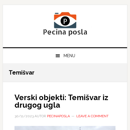
Skip
Skip
Skip
to
to
to
primary
main
primary
navigation
content
sidebar
MENU
Temišvar
Verski objekti: Temišvar iz
drugog ugla
30/11/2023
AUTOR
PECINAPOSLA
LEAVE A COMMENT