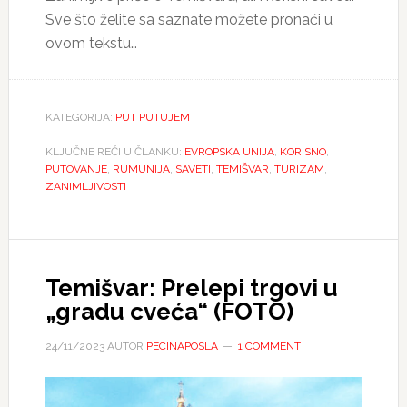
Sve što želite sa saznate možete pronaći u
ovom tekstu…
KATEGORIJA:
PUT PUTUJEM
KLJUČNE REČI U ČLANKU:
EVROPSKA UNIJA
,
KORISNO
,
PUTOVANJE
,
RUMUNIJA
,
SAVETI
,
TEMIŠVAR
,
TURIZAM
,
ZANIMLJIVOSTI
Temišvar: Prelepi trgovi u
„gradu cveća“ (FOTO)
24/11/2023
AUTOR
PECINAPOSLA
1 COMMENT