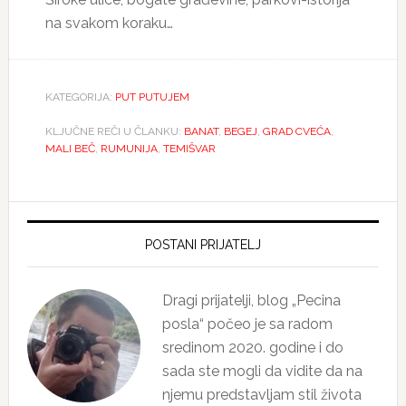
na svakom koraku…
KATEGORIJA:
PUT PUTUJEM
KLJUČNE REČI U ČLANKU:
BANAT
,
BEGEJ
,
GRAD CVEĆA
,
MALI BEČ
,
RUMUNIJA
,
TEMIŠVAR
Primary
Sidebar
POSTANI PRIJATELJ
Dragi prijatelji, blog „Pecina
posla“ počeo je sa radom
sredinom 2020. godine i do
sada ste mogli da vidite da na
njemu predstavljam stil života