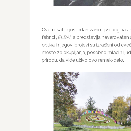
Cvetni sat je još jedan zanimljiv i original
fabrici „
ELBA“
, a predstavlja neverovatan s
oblika i njegovi brojevi su izrađeni od cv
mesto za okupljanja, posebno mladih ljudi
prirodu, da vide uživo ovo remek-delo.