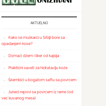
AKTUELNO
Kako se muškarci u Srbiji bore sa
opadanjem kose?
Domaći džem i liker od kajsija
Praktični saveti za hidrataciju kože
Škembići u bogatom saftu sa povrćem
Juneći repovi sa povrćem iz rerne (od
već kuvanog mesa)