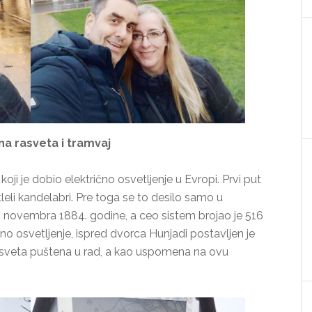
na rasveta i tramvaj
koji je dobio električno osvetljenje u Evropi. Prvi put
eli kandelabri. Pre toga se to desilo samo u
12. novembra 1884. godine, a ceo sistem brojao je 516
o osvetljenje, ispred dvorca Hunjadi postavljen je
sveta puštena u rad, a kao uspomena na ovu