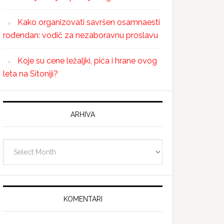
Kako organizovati savršen osamnaesti
rođendan: vodič za nezaboravnu proslavu
Koje su cene ležaljki, pića i hrane ovog
leta na Sitoniji?
ARHIVA
Arhiva
KOMENTARI