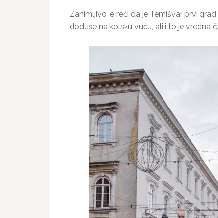
Zanimljivo je reći da je Temišvar prvi gra
doduše na kolsku vuču, ali i to je vredna či