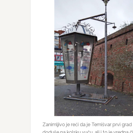
Zanimljivo je reći da je Temišvar prvi gra
doduše na kolsku vuču, ali i to je vredna či