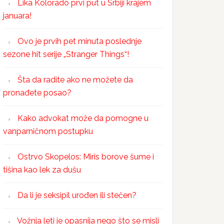
Lika Kolorado prvi put u Srbiji krajem
januara!
Ovo je prvih pet minuta poslednje
sezone hit serije „Stranger Things“!
Šta da radite ako ne možete da
pronađete posao?
Kako advokat može da pomogne u
vanparničnom postupku
Ostrvo Skopelos: Miris borove šume i
tišina kao lek za dušu
Da li je seksipil urođen ili stečen?
Vožnja leti je opasnija nego što se misli