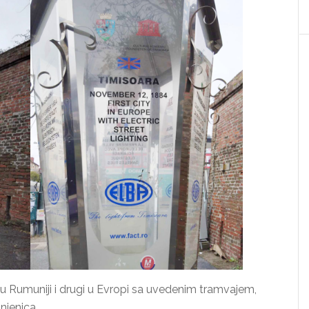
d u Rumuniji i drugi u Evropi sa uvedenim tramvajem,
njenica.