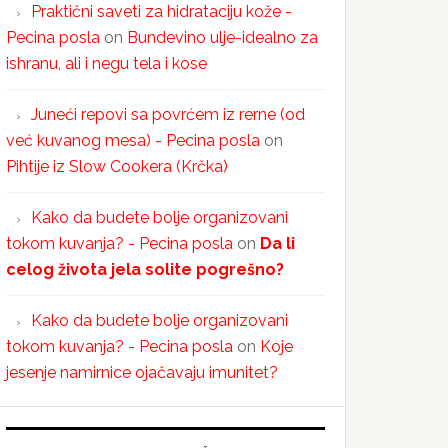
Praktični saveti za hidrataciju kože -
Pecina posla
on
Bundevino ulje-idealno za
ishranu, ali i negu tela i kose
Juneći repovi sa povrćem iz rerne (od
već kuvanog mesa) - Pecina posla
on
Pihtije iz Slow Cookera (Krčka)
Kako da budete bolje organizovani
tokom kuvanja? - Pecina posla
on
Da li
celog života jela solite pogrešno?
Kako da budete bolje organizovani
tokom kuvanja? - Pecina posla
on
Koje
jesenje namirnice ojačavaju imunitet?