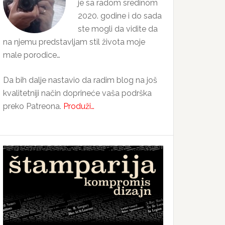
je sa radom sredinom
2020. godine i do sada
ste mogli da vidite da
na njemu predstavljam stil života moje
male porodice…
Da bih dalje nastavio da radim blog na još
kvalitetniji način doprineće vaša podrška
preko Patreona.
Produži…