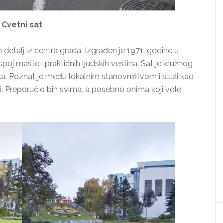
Cvetni sat
an detalj iz centra grada. Izgrađen je 1971. godine u
poj mašte i praktičnih ljudskih veština. Sat je kružnog
eća. Poznat je među lokalnim stanovništvom i služi kao
. Preporučio bih svima, a posebno onima koji vole