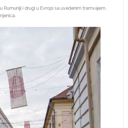
d u Rumuniji i drugi u Evropi sa uvedenim tramvajem,
njenica.