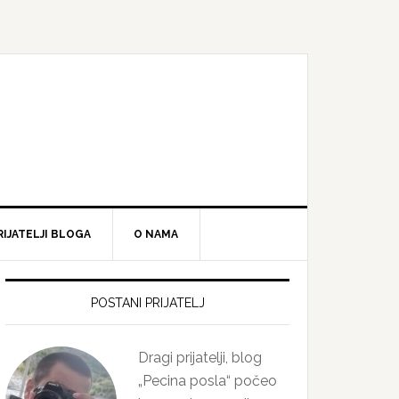
RIJATELJI BLOGA
O NAMA
Primary
Sidebar
POSTANI PRIJATELJ
Dragi prijatelji, blog
„Pecina posla“ počeo