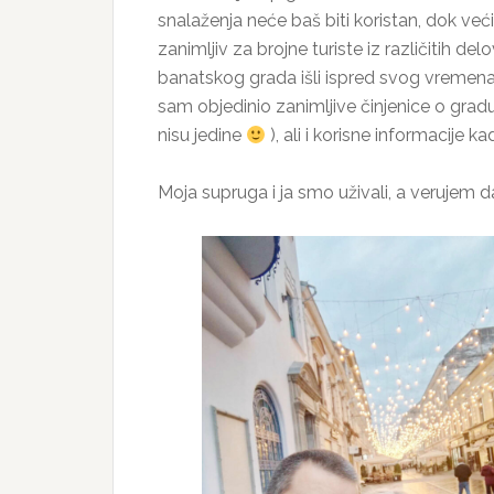
snalaženja neće baš biti koristan, dok ve
zanimljiv za brojne turiste iz različitih d
banatskog grada išli ispred svog vremen
sam objedinio zanimljive činjenice o gradu
nisu jedine
), ali i korisne informacije 
Moja supruga i ja smo uživali, a verujem da