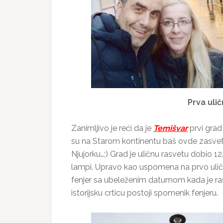
Prva ulič
Zanimljivo je reći da je
Temišvar
prvi grad 
su na Starom kontinentu baš ovde zasvetl
Njujorku…;) Grad je uličnu rasvetu dobio 
lampi. Upravo kao uspomena na prvo uličn
fenjer sa ubeleženim datumom kada je ra
istorijsku crticu postoji spomenik fenjeru.