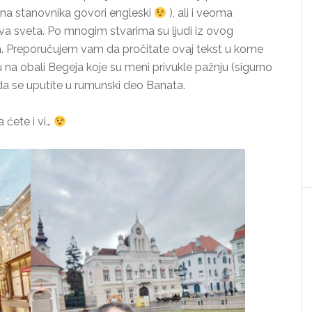
ćina stanovnika govori engleski
), ali i veoma
elova sveta. Po mnogim stvarima su ljudi iz ovog
a. Preporučujem vam da pročitate ovaj tekst u kome
 na obali Begeja koje su meni privukle pažnju (sigurno
kada se uputite u rumunski deo Banata.
 ćete i vi…