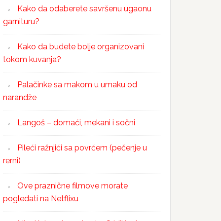
Kako da odaberete savršenu ugaonu
garnituru?
Kako da budete bolje organizovani
tokom kuvanja?
Palačinke sa makom u umaku od
narandže
Langoš – domaći, mekani i sočni
Pileći ražnjići sa povrćem (pečenje u
rerni)
Ove praznične filmove morate
pogledati na Netflixu