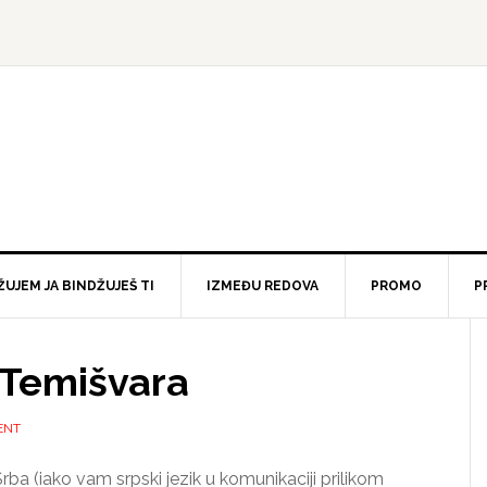
ŽUJEM JA BINDŽUJEŠ TI
IZMEĐU REDOVA
PROMO
P
 Temišvara
ENT
rba (iako vam srpski jezik u komunikaciji prilikom