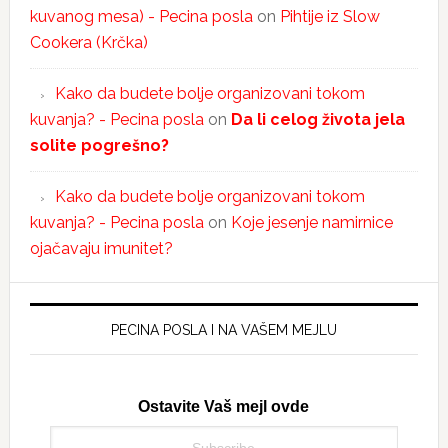
kuvanog mesa) - Pecina posla
on
Pihtije iz Slow
Cookera (Krčka)
Kako da budete bolje organizovani tokom
kuvanja? - Pecina posla
on
Da li celog života jela
solite pogrešno?
Kako da budete bolje organizovani tokom
kuvanja? - Pecina posla
on
Koje jesenje namirnice
ojačavaju imunitet?
PECINA POSLA I NA VAŠEM MEJLU
Ostavite Vaš mejl ovde