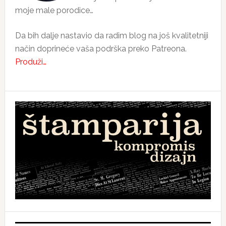
moje male porodice…
Da bih dalje nastavio da radim blog na još kvalitetniji
način doprineće vaša podrška preko Patreona.
Produži…