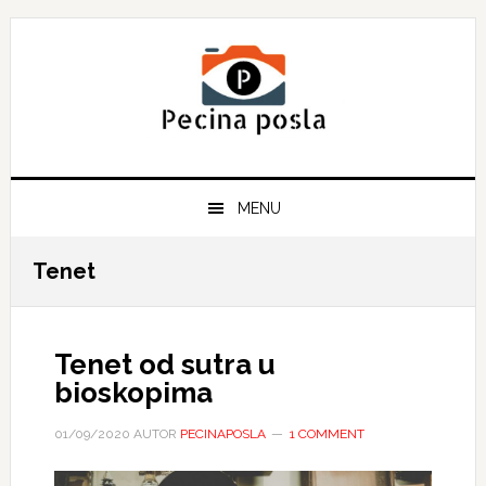
Skip
Skip
Skip
to
to
to
primary
main
primary
navigation
content
sidebar
MENU
Tenet
Tenet od sutra u
bioskopima
01/09/2020
AUTOR
PECINAPOSLA
1 COMMENT