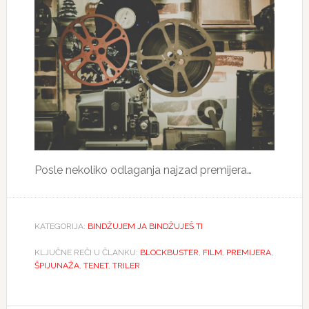
Posle nekoliko odlaganja najzad premijera…
KATEGORIJA:
BINDŽUJEM JA BINDŽUJEŠ TI
KLJUČNE REČI U ČLANKU:
BLOCKBUSTER
,
FILM
,
PREMIJERA
,
ŠPIJUNAŽA
,
TENET
,
TRILER