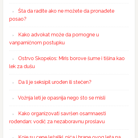
Šta da radite ako ne možete da pronađete
posao?
Kako advokat može da pomogne u
vanparničnom postupku
Ostrvo Skopelos: Miris borove šume i tišina kao
lek za dušu
Da li je seksipil urođen ili stečen?
Vožnja leti je opasnija nego što se misli
Kako organizovati savršen osamnaesti
rođendan: vodič za nezaboravnu proslavu
Koje su cene ležaljki, pića i hrane ovog leta na