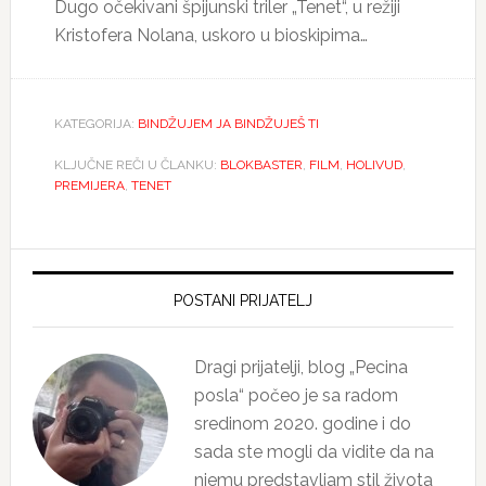
Dugo očekivani špijunski triler „Tenet“, u režiji
Kristofera Nolana, uskoro u bioskipima…
KATEGORIJA:
BINDŽUJEM JA BINDŽUJEŠ TI
KLJUČNE REČI U ČLANKU:
BLOKBASTER
,
FILM
,
HOLIVUD
,
PREMIJERA
,
TENET
Primary
Sidebar
POSTANI PRIJATELJ
Dragi prijatelji, blog „Pecina
posla“ počeo je sa radom
sredinom 2020. godine i do
sada ste mogli da vidite da na
njemu predstavljam stil života