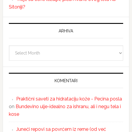
Sitoniji?
ARHIVA
Arhiva
KOMENTARI
Praktični saveti za hidrataciju kože - Pecina posla
on
Bundevino ulje-idealno za ishranu, ali i negu tela i
kose
Juneći repovi sa povrćem iz rerne (od već