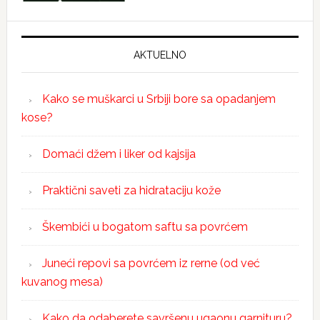
AKTUELNO
Kako se muškarci u Srbiji bore sa opadanjem
kose?
Domaći džem i liker od kajsija
Praktični saveti za hidrataciju kože
Škembići u bogatom saftu sa povrćem
Juneći repovi sa povrćem iz rerne (od već
kuvanog mesa)
Kako da odaberete savršenu ugaonu garnituru?