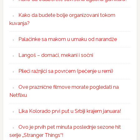
Kako da budete bolje organizovani tokom
kuvanja?
Palačinke sa makom u umaku od narandže
Langoš – domaći, mekani i sočni
Pileći ražnjići sa povrćem (pečenje u rerni)
Ove praznične filmove morate pogledati na
Netflixu
Lika Kolorado prvi put u Srbiji krajem januara!
Ovo je prvih pet minuta poslednje sezone hit
serije „Stranger Things“!