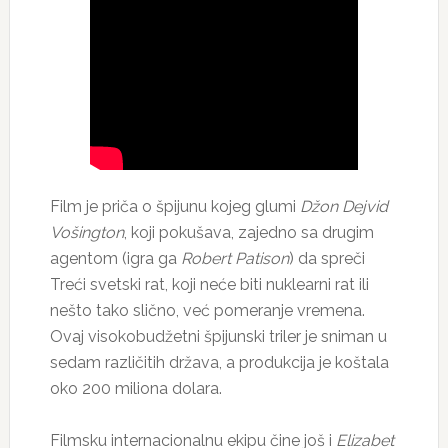
Film je priča o špijunu kojeg glumi
Džon Dejvid
Vošington
, koji pokušava, zajedno sa drugim
agentom (igra ga
Robert Patison
) da spreči
Treći svetski rat, koji neće biti nuklearni rat ili
nešto tako slično, već pomeranje vremena.
Ovaj visokobudžetni špijunski triler je sniman u
sedam različitih država, a produkcija je koštala
oko 200 miliona dolara.
Filmsku internacionalnu ekipu čine još i
Elizabet