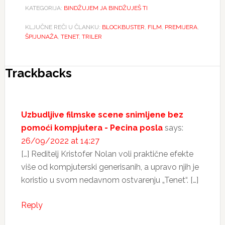
KATEGORIJA:
BINDŽUJEM JA BINDŽUJEŠ TI
KLJUČNE REČI U ČLANKU:
BLOCKBUSTER
,
FILM
,
PREMIJERA
,
ŠPIJUNAŽA
,
TENET
,
TRILER
Reader
Trackbacks
Interactions
Uzbudljive filmske scene snimljene bez
pomoći kompjutera - Pecina posla
says:
26/09/2022 at 14:27
[…] Reditelj Kristofer Nolan voli praktične efekte
više od kompjuterski generisanih, a upravo njih je
koristio u svom nedavnom ostvarenju „Tenet“. […]
Reply