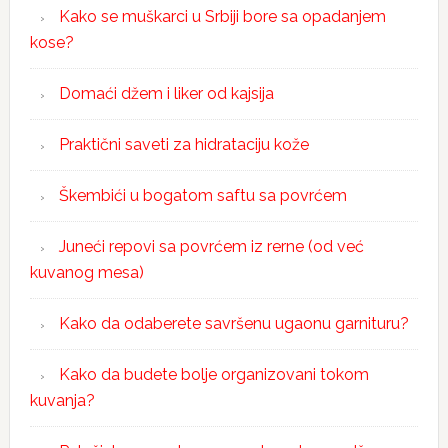
Kako se muškarci u Srbiji bore sa opadanjem
kose?
Domaći džem i liker od kajsija
Praktični saveti za hidrataciju kože
Škembići u bogatom saftu sa povrćem
Juneći repovi sa povrćem iz rerne (od već
kuvanog mesa)
Kako da odaberete savršenu ugaonu garnituru?
Kako da budete bolje organizovani tokom
kuvanja?