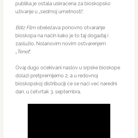
publika je ostala uskraćena za bioskopsko
uživanje u „sedmoj umetnosti“.
Blitz
Film
obeležava ponovno otvaranje
bioskopa na način kako je to taj događaj i
zaslužio. Nolanovim novim ostvarenjem
„
Tenet
“.
Ovaj dugo očekivani naslov u srpske bioskope
dolazi pretpremijerno 2, a u redovnoj
bioskopskoj distribuciji će se naći već naredni
dan, u četvrtak 3. septembra.