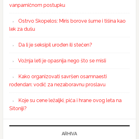
vanparničnom postupku
Ostrvo Skopelos: Miris borove šume i tišina kao
lek za dušu
Da li je seksipil urođen ili stečen?
Vožnja leti je opasnija nego što se misli
Kako organizovati savršen osamnaesti
rođendan: vodič za nezaboravnu proslavu
Koje su cene ležaljki, pića i hrane ovog leta na
Sitoniji?
ARHIVA