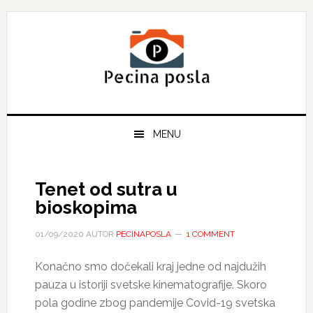
Skip
Skip
Skip
to
to
to
primary
main
primary
navigation
content
sidebar
MENU
Tenet od sutra u
bioskopima
01/09/2020
AUTOR
PECINAPOSLA
1 COMMENT
Konačno smo dočekali kraj jedne od najdužih
pauza u istoriji svetske kinematografije. Skoro
pola godine zbog pandemije Covid-19 svetska