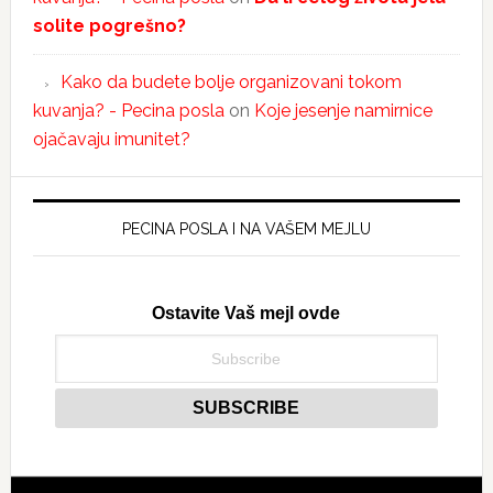
solite pogrešno?
Kako da budete bolje organizovani tokom
kuvanja? - Pecina posla
on
Koje jesenje namirnice
ojačavaju imunitet?
PECINA POSLA I NA VAŠEM MEJLU
Ostavite Vaš mejl ovde