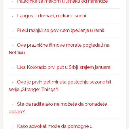
Palačinke sa makom u umaku od narandže
Langoš – domaći, mekani i sočni
Pileći ražnjići sa povrćem (pečenje u rerni)
Ove praznične filmove morate pogledati na
Netflixu
Lika Kolorado prvi put u Srbiji krajem januara!
Ovo je prvih pet minuta poslednje sezone hit
serije „Stranger Things“!
Šta da radite ako ne možete da pronađete
posao?
Kako advokat može da pomogne u