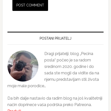
Primary
Sidebar
POSTANI PRIJATELJ
Dragi prijatelji, blog „Pecina
posla“ počeo je sa radom
sredinom 2020. godine i do
sada ste mogli da vidite da na
njemu predstavljam stil života
moje male porodice…
Da bih dalje nastavio da radim blog na još kvalitetniji
način doprineće vaša podrška preko Patreona.