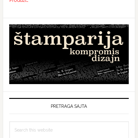
Produži…
PRETRAGA SAJTA
Search
this