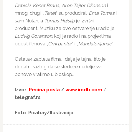
Debicki, Kenet Brana, Aron Tajlor Džonson
i
mnogi drugi. „
Tenet
“ su producirali
Ema Tomas
i
sam Nolan, a
Tomas Hejslip
je izvršni
producent. Muziku za ovo ostvarenje uradio je
Ludvig Goranson
, koji je radio i na projektima
poput filmova „
Crni panter
“ i „
Mandalorijanac
”.
Ostatak zapleta filma i dalje je tajna, što je
dodatni razlog da se sledeće nedelje svi
ponovo vratimo u bioskop…
Izvor:
Pecina posla
/
www.imdb.com
/
telegraf.rs
Foto: Pixabay/Ilustracija