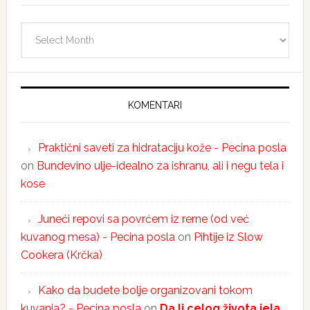
Arhiva
KOMENTARI
Praktični saveti za hidrataciju kože - Pecina posla
on
Bundevino ulje-idealno za ishranu, ali i negu tela i
kose
Juneći repovi sa povrćem iz rerne (od već
kuvanog mesa) - Pecina posla
on
Pihtije iz Slow
Cookera (Krčka)
Kako da budete bolje organizovani tokom
kuvanja? - Pecina posla
on
Da li celog života jela