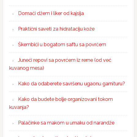
Domaći džem i liker od kajsija
Praktični saveti za hidrataciju kože
Škembići u bogatom saftu sa povrćem
Juneći repovi sa povrćem iz rerne (od već
kuvanog mesa)
Kako da odaberete savršenu ugaonu garnituru?
Kako da budete bolje organizovani tokom
kuvanja?
Palačinke sa makom u umaku od narandže