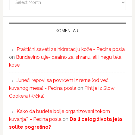
KOMENTARI
Praktični saveti za hidrataciju kože - Pecina posla
on
Bundevino ulje-idealno za ishranu, ali i negu tela i
kose
Juneći repovi sa povrćem iz rerne (od već
kuvanog mesa) - Pecina posla
on
Pihtije iz Slow
Cookera (Krčka)
Kako da budete bolje organizovani tokom
kuvanja? - Pecina posla
on
Da li celog života jela
solite pogrešno?