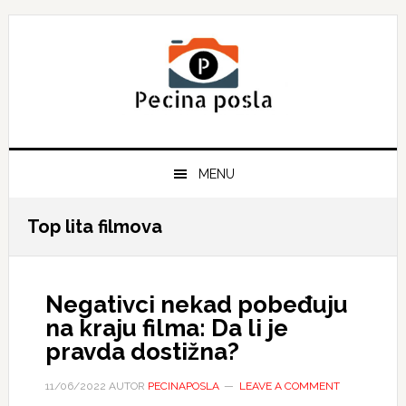
Skip
Skip
Skip
to
to
to
primary
main
primary
navigation
content
sidebar
MENU
Top lita filmova
Negativci nekad pobeđuju
na kraju filma: Da li je
pravda dostižna?
11/06/2022
AUTOR
PECINAPOSLA
LEAVE A COMMENT