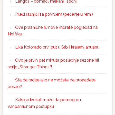
Langoš – domaći, mekani i sočni
Pileći ražnjići sa povrćem (pečenje u rerni)
Ove praznične filmove morate pogledati na
Netflixu
Lika Kolorado prvi put u Srbiji krajem januara!
Ovo je prvih pet minuta poslednje sezone hit
serije „Stranger Things“!
Šta da radite ako ne možete da pronađete
posao?
Kako advokat može da pomogne u
vanparničnom postupku