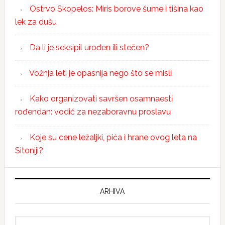
Ostrvo Skopelos: Miris borove šume i tišina kao
lek za dušu
Da li je seksipil urođen ili stečen?
Vožnja leti je opasnija nego što se misli
Kako organizovati savršen osamnaesti
rođendan: vodič za nezaboravnu proslavu
Koje su cene ležaljki, pića i hrane ovog leta na
Sitoniji?
ARHIVA
Arhiva