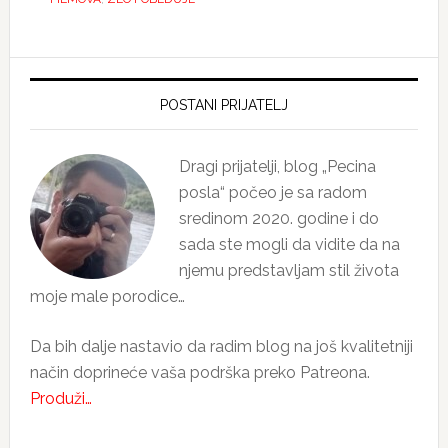
Primary
Sidebar
POSTANI PRIJATELJ
Dragi prijatelji, blog „Pecina
posla“ počeo je sa radom
sredinom 2020. godine i do
sada ste mogli da vidite da na
njemu predstavljam stil života
moje male porodice…
Da bih dalje nastavio da radim blog na još kvalitetniji
način doprineće vaša podrška preko Patreona.
Produži…