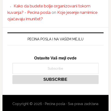
Kako da budete bolje organizovani tokom
kuvanja? - Pecina posla
on
Koje jesenje namirnice
ojačavaju imunitet?
PECINA POSLA I NA VAŠEM MEJLU
Ostavite Vaš mejl ovde
Copyright © 2026 · Pecina posla · Sva prava zadržana