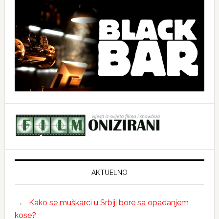
AKTUELNO
Kako se muškarci u Srbiji bore sa opadanjem
kose?