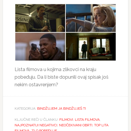
Lista filmova u kojima zlikovci na kraju
pobeđuju. Da li biste dopunili ovaj spisak još
nekim ostavrenjem?
KATEGORIJA:
BINDŽUJEM JA BINDŽUJEŠ TI
KLJUČNE REČI U ČLANKU:
FILMOVI
,
LISTA FILMOVA
,
NAJPOZNATIJI NEGATIVCI
,
NEOČEKIVANI OBRTI
,
TOP LITA
FILMOVA
,
ZLO POBEĐUJE