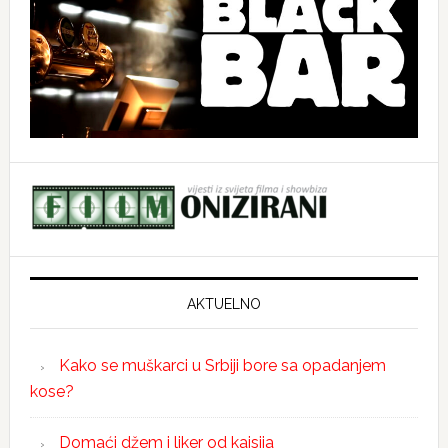
AKTUELNO
Kako se muškarci u Srbiji bore sa opadanjem
kose?
Domaći džem i liker od kajsija