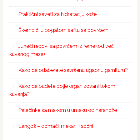
Praktični saveti za hidrataciju kože
Škembići u bogatom saftu sa povrćem
Juneći repovi sa povrćem iz rerne (od već
kuvanog mesa)
Kako da odaberete savršenu ugaonu garnituru?
Kako da budete bolje organizovani tokom
kuvanja?
Palačinke sa makom u umaku od narandže
Langoš – domaći, mekani i sočni