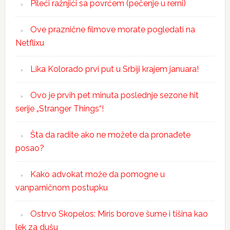
Pileći ražnjići sa povrćem (pečenje u rerni)
Ove praznične filmove morate pogledati na
Netflixu
Lika Kolorado prvi put u Srbiji krajem januara!
Ovo je prvih pet minuta poslednje sezone hit
serije „Stranger Things“!
Šta da radite ako ne možete da pronađete
posao?
Kako advokat može da pomogne u
vanparničnom postupku
Ostrvo Skopelos: Miris borove šume i tišina kao
lek za dušu