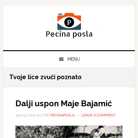
Skip
Skip
Skip
to
to
to
primary
main
primary
navigation
content
sidebar
MENU
Tvoje lice zvuči poznato
Dalji uspon Maje Bajamić
25/04/2021
AUTOR
PECINAPOSLA
LEAVE A COMMENT