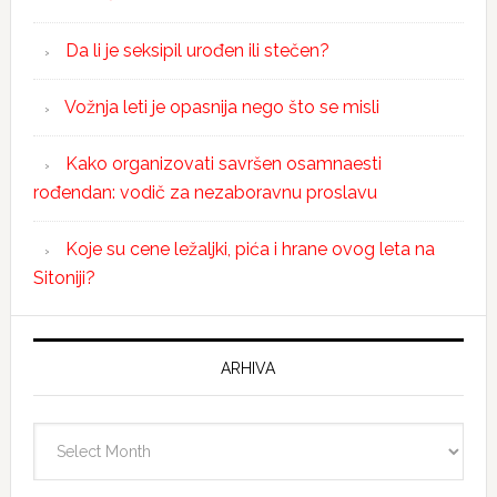
Da li je seksipil urođen ili stečen?
Vožnja leti je opasnija nego što se misli
Kako organizovati savršen osamnaesti
rođendan: vodič za nezaboravnu proslavu
Koje su cene ležaljki, pića i hrane ovog leta na
Sitoniji?
ARHIVA
Arhiva