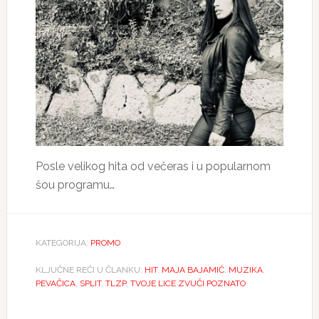
Posle velikog hita od večeras i u popularnom
šou programu…
KATEGORIJA:
PROMO
KLJUČNE REČI U ČLANKU:
HIT
,
MAJA BAJAMIĆ
,
MUZIKA
,
PEVAČICA
,
SPLIT
,
TLZP
,
TVOJE LICE ZVUČI POZNATO