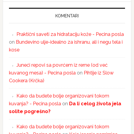
KOMENTARI
Praktični saveti za hidrataciju kože - Pecina posla
on
Bundevino ulje-idealno za ishranu, ali i negu tela i
kose
Juneći repovi sa povrćem iz rerne (od već
kuvanog mesa) - Pecina posla
on
Pihtije iz Slow
Cookera (Krčka)
Kako da budete bolje organizovani tokom
kuvanja? - Pecina posla
on
Da li celog života jela
solite pogrešno?
Kako da budete bolje organizovani tokom