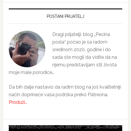
Primary
Sidebar
POSTANI PRIJATELJ
Dragi prijatelji, blog „Pecina
posla“ počeo je sa radom
sredinom 2020. godine i do
sada ste mogli da vidite da na
njemu predstavljam stil života
moje male porodice…
Da bih dalje nastavio da radim blog na još kvalitetniji
način doprineće vaša podrška preko Patreona.
Produži…