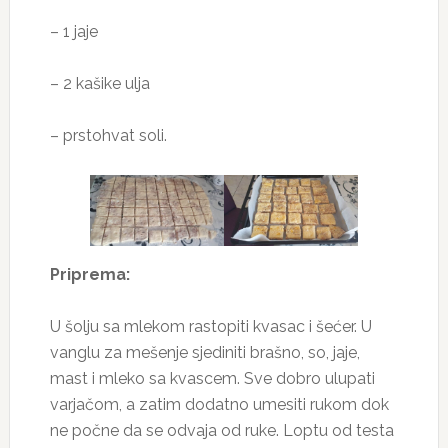
– 1 jaje
– 2 kašike ulja
– prstohvat soli.
Priprema:
U šolju sa mlekom rastopiti kvasac i šećer. U
vanglu za mešenje sjediniti brašno, so, jaje,
mast i mleko sa kvascem. Sve dobro ulupati
varjačom, a zatim dodatno umesiti rukom dok
ne počne da se odvaja od ruke. Loptu od testa