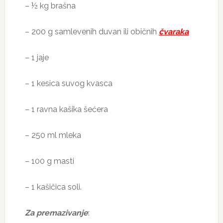
– ½ kg brašna
– 200 g samlevenih duvan ili običnih
čvaraka
– 1 jaje
– 1 kesica suvog kvasca
– 1 ravna kašika šećera
– 250 ml mleka
– 100 g masti
– 1 kašičica soli.
Za premazivanje
: