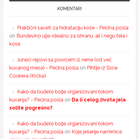
KOMENTARI
Praktični saveti za hidrataciju kože - Pecina posla
on
Bundevino ulje-idealno za ishranu, ali i negu tela i
kose
Juneći repovi sa povrćem iz rerne (od već
kuvanog mesa) - Pecina posla
on
Pihtije iz Slow
Cookera (Krčka)
Kako da budete bolje organizovani tokom
kuvanja? - Pecina posla
on
Da li celog života jela
solite pogrešno?
Kako da budete bolje organizovani tokom
kuvanja? - Pecina posla
on
Koje jesenje namirnice