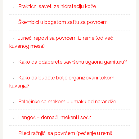
Praktični saveti za hidrataciju kože
Škembići u bogatom saftu sa povrćem
Juneći repovi sa povrćem iz rerne (od već
kuvanog mesa)
Kako da odaberete savršenu ugaonu garnituru?
Kako da budete bolje organizovani tokom
kuvanja?
Palačinke sa makom u umaku od narandže
Langoš – domaći, mekani i sočni
Pileći ražnjići sa povrćem (pečenje u rerni)