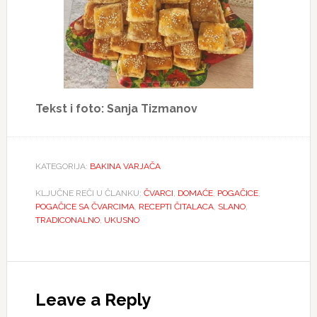
Tekst i foto: Sanja Tizmanov
KATEGORIJA:
BAKINA VARJAČA
KLJUČNE REČI U ČLANKU:
ČVARCI
,
DOMAĆE
,
POGAČICE
,
POGAČICE SA ČVARCIMA
,
RECEPTI ČITALACA
,
SLANO
,
TRADICONALNO
,
UKUSNO
Reader
Interactions
Leave a Reply