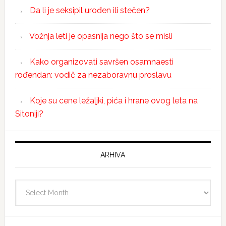
Da li je seksipil urođen ili stečen?
Vožnja leti je opasnija nego što se misli
Kako organizovati savršen osamnaesti
rođendan: vodič za nezaboravnu proslavu
Koje su cene ležaljki, pića i hrane ovog leta na
Sitoniji?
ARHIVA
Arhiva