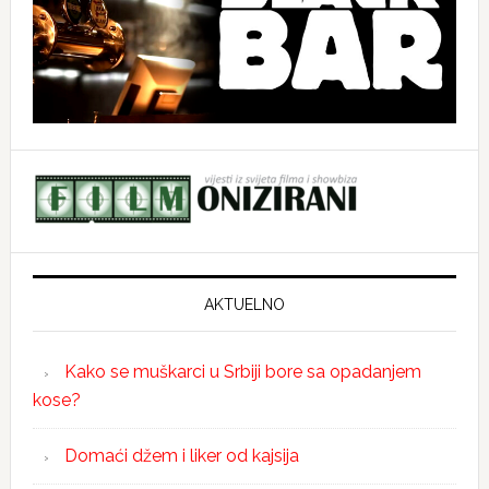
AKTUELNO
Kako se muškarci u Srbiji bore sa opadanjem
kose?
Domaći džem i liker od kajsija