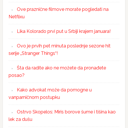
Ove praznične filmove morate pogledati na
Netflixu
Lika Kolorado prvi put u Srbiji krajem januara!
Ovo je prvih pet minuta poslednje sezone hit
serije „Stranger Things“!
Šta da radite ako ne možete da pronađete
posao?
Kako advokat može da pomogne u
vanparničnom postupku
Ostrvo Skopelos: Miris borove šume i tišina kao
lek za dušu