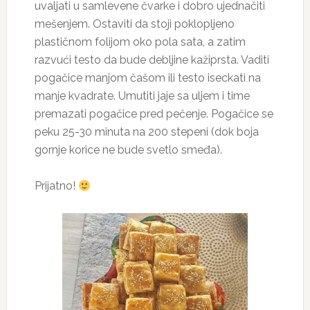
uvaljati u samlevene čvarke i dobro ujednačiti
mešenjem. Ostaviti da stoji poklopljeno
plastičnom folijom oko pola sata, a zatim
razvući testo da bude debljine kažiprsta. Vaditi
pogačice manjom čašom ili testo iseckati na
manje kvadrate. Umutiti jaje sa uljem i time
premazati pogačice pred pečenje. Pogačice se
peku 25-30 minuta na 200 stepeni (dok boja
gornje korice ne bude svetlo smeđa).
Prijatno!