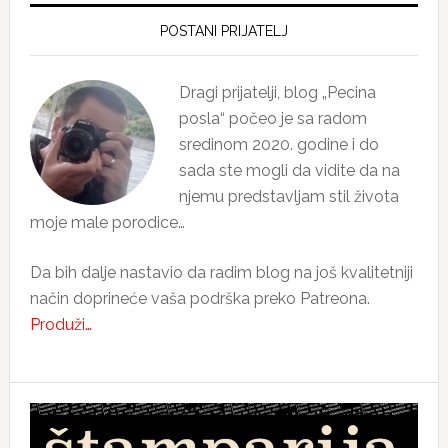
Primary
Sidebar
POSTANI PRIJATELJ
Dragi prijatelji, blog „Pecina
posla“ počeo je sa radom
sredinom 2020. godine i do
sada ste mogli da vidite da na
njemu predstavljam stil života
moje male porodice…
Da bih dalje nastavio da radim blog na još kvalitetniji
način doprineće vaša podrška preko Patreona.
Produži…