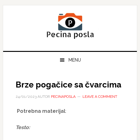
Skip
Skip
Skip
to
to
to
primary
main
primary
navigation
content
sidebar
MENU
Brze pogačice sa čvarcima
24/01/2023
AUTOR
PECINAPOSLA
LEAVE A COMMENT
Potrebna materijal
:
Testo: