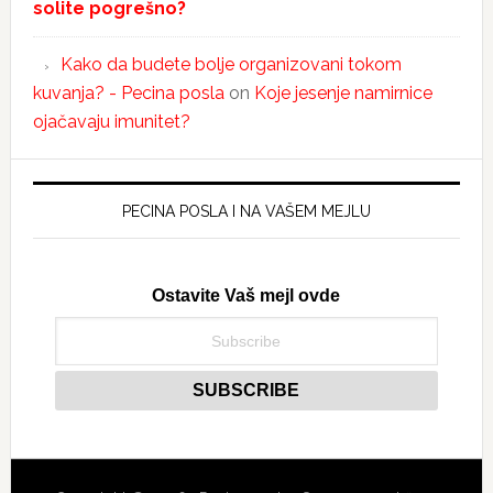
solite pogrešno?
Kako da budete bolje organizovani tokom
kuvanja? - Pecina posla
on
Koje jesenje namirnice
ojačavaju imunitet?
PECINA POSLA I NA VAŠEM MEJLU
Ostavite Vaš mejl ovde