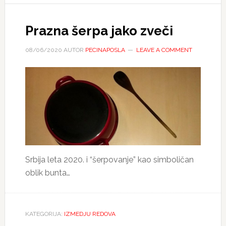
Prazna šerpa jako zveči
08/06/2020
AUTOR
PECINAPOSLA
LEAVE A COMMENT
Srbija leta 2020. i “šerpovanje” kao simboličan
oblik bunta…
KATEGORIJA:
IZMEDJU REDOVA