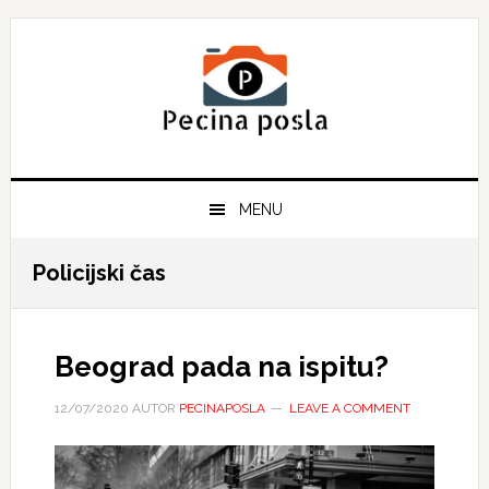
Skip
Skip
Skip
to
to
to
primary
main
primary
navigation
content
sidebar
MENU
Policijski čas
Beograd pada na ispitu?
12/07/2020
AUTOR
PECINAPOSLA
LEAVE A COMMENT