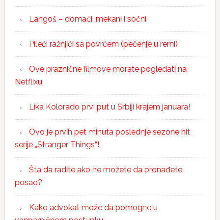
Langoš – domaći, mekani i sočni
Pileći ražnjići sa povrćem (pečenje u rerni)
Ove praznične filmove morate pogledati na
Netflixu
Lika Kolorado prvi put u Srbiji krajem januara!
Ovo je prvih pet minuta poslednje sezone hit
serije „Stranger Things“!
Šta da radite ako ne možete da pronađete
posao?
Kako advokat može da pomogne u