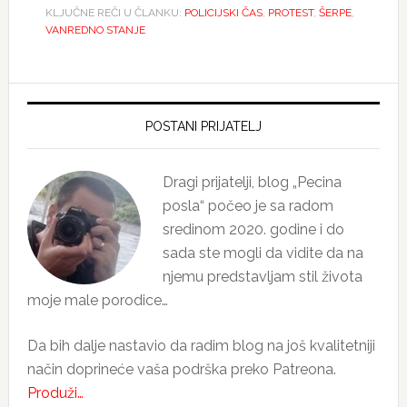
KLJUČNE REČI U ČLANKU:
POLICIJSKI ČAS
,
PROTEST
,
ŠERPE
,
VANREDNO STANJE
Primary
Sidebar
POSTANI PRIJATELJ
Dragi prijatelji, blog „Pecina
posla“ počeo je sa radom
sredinom 2020. godine i do
sada ste mogli da vidite da na
njemu predstavljam stil života
moje male porodice…
Da bih dalje nastavio da radim blog na još kvalitetniji
način doprineće vaša podrška preko Patreona.
Produži…