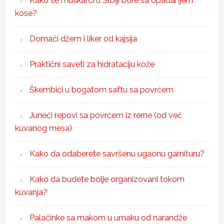
Kako se muškarci u Srbiji bore sa opadanjem
kose?
Domaći džem i liker od kajsija
Praktični saveti za hidrataciju kože
Škembići u bogatom saftu sa povrćem
Juneći repovi sa povrćem iz rerne (od već
kuvanog mesa)
Kako da odaberete savršenu ugaonu garnituru?
Kako da budete bolje organizovani tokom
kuvanja?
Palačinke sa makom u umaku od narandže