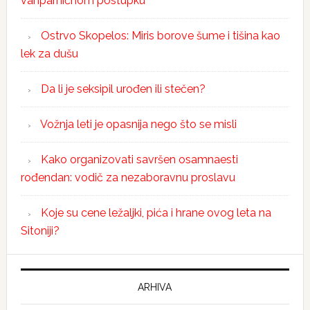
vanparničnom postupku
Ostrvo Skopelos: Miris borove šume i tišina kao
lek za dušu
Da li je seksipil urođen ili stečen?
Vožnja leti je opasnija nego što se misli
Kako organizovati savršen osamnaesti
rođendan: vodič za nezaboravnu proslavu
Koje su cene ležaljki, pića i hrane ovog leta na
Sitoniji?
ARHIVA