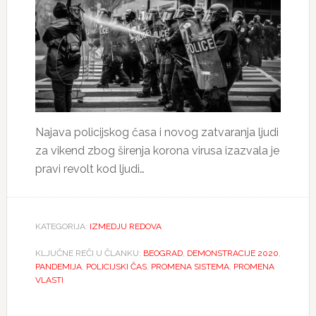
Najava policijskog časa i novog zatvaranja ljudi
za vikend zbog širenja korona virusa izazvala je
pravi revolt kod ljudi…
KATEGORIJA:
IZMEDJU REDOVA
KLJUČNE REČI U ČLANKU:
BEOGRAD
,
DEMONSTRACIJE 2020
,
PANDEMIJA
,
POLICIJSKI ČAS
,
PROMENA SISTEMA
,
PROMENA
VLASTI