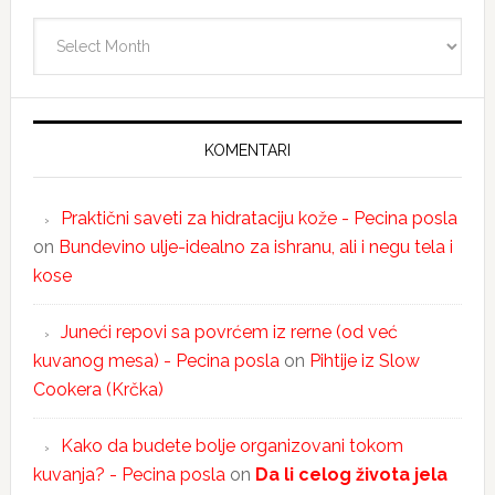
Arhiva
KOMENTARI
Praktični saveti za hidrataciju kože - Pecina posla
on
Bundevino ulje-idealno za ishranu, ali i negu tela i
kose
Juneći repovi sa povrćem iz rerne (od već
kuvanog mesa) - Pecina posla
on
Pihtije iz Slow
Cookera (Krčka)
Kako da budete bolje organizovani tokom
kuvanja? - Pecina posla
on
Da li celog života jela